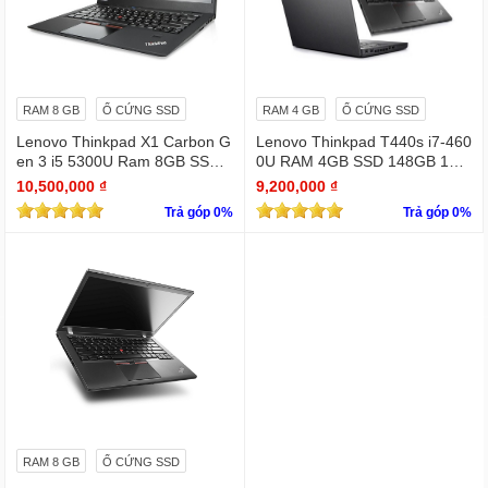
RAM 8 GB
Ổ CỨNG SSD
RAM 4 GB
Ổ CỨNG SSD
Lenovo Thinkpad X1 Carbon G
Lenovo Thinkpad T440s i7-460
en 3 i5 5300U Ram 8GB SSD
0U RAM 4GB SSD 148GB 14 i
256GB 14 inches Full HD (192
nches
10,500,000 ₫
9,200,000 ₫
0 x 1080)
Trả góp 0%
Trả góp 0%
RAM 8 GB
Ổ CỨNG SSD