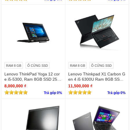
RAM 8 GB
Ổ CỨNG SSD
RAM 8 GB
Ổ CỨNG SSD
Lenovo ThinkPad Yoga 12 cor
Lenovo Thinkpad X1 Carbon G
e i5-5300, Ram 8GB SSD 256
en 4 i5 6300U Ram 8GB SSD
G 12.5 cảm ứng gập 360
256GB 14 inches Full HD (192
8,000,000 ₫
11,500,000 ₫
0 x 1080)
Trả góp 0%
Trả góp 0%