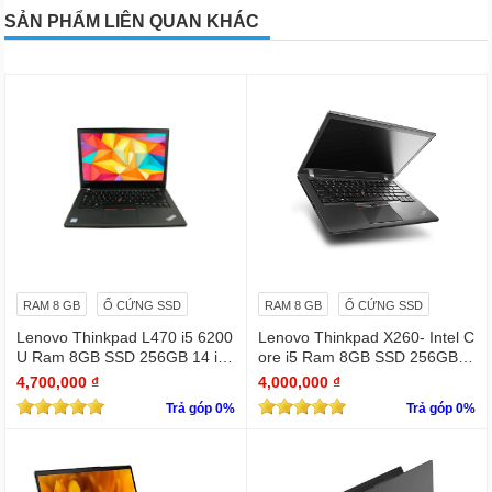
SẢN PHẨM LIÊN QUAN KHÁC
RAM 8 GB
Ổ CỨNG SSD
RAM 8 GB
Ổ CỨNG SSD
Lenovo Thinkpad L470 i5 6200
Lenovo Thinkpad X260- Intel C
U Ram 8GB SSD 256GB 14 inc
ore i5 Ram 8GB SSD 256GB m
hes
ỏng nhẹ
4,700,000 ₫
4,000,000 ₫
Trả góp 0%
Trả góp 0%