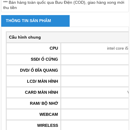
*** Bán hàng toàn quốc qua Bưu Điện (COD), giao hàng xong mới
thu tiền
THÔNG TIN SẢN PHẨM
Cấu hình chung
CPU
intel core i
SSD/ Ổ CỨNG
DVD/ Ổ ĐĨA QUANG
LCD/ MÀN HÌNH
CARD MÀN HÌNH
V
RAM/ BỘ NHỚ
WEBCAM
WIRELESS