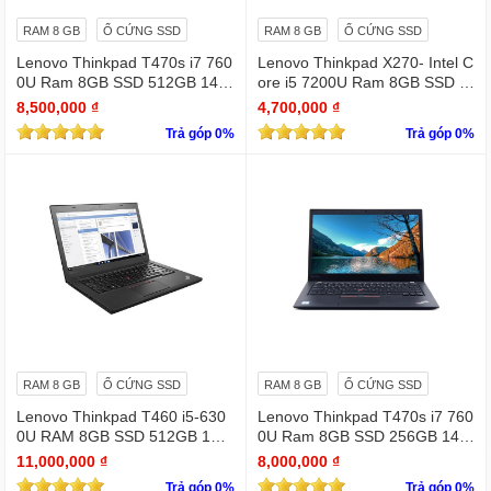
RAM 8 GB
Ổ CỨNG SSD
RAM 8 GB
Ổ CỨNG SSD
Lenovo Thinkpad T470s i7 760
Lenovo Thinkpad X270- Intel C
0U Ram 8GB SSD 512GB 14 i
ore i5 7200U Ram 8GB SSD 2
nches Full HD (1920 x 1080)
56GB mỏng nhẹ
8,500,000 ₫
4,700,000 ₫
Trả góp 0%
Trả góp 0%
RAM 8 GB
Ổ CỨNG SSD
RAM 8 GB
Ổ CỨNG SSD
Lenovo Thinkpad T460 i5-630
Lenovo Thinkpad T470s i7 760
0U RAM 8GB SSD 512GB 14 i
0U Ram 8GB SSD 256GB 14 i
nches
nches Full HD (1920 x 1080)
11,000,000 ₫
8,000,000 ₫
Trả góp 0%
Trả góp 0%