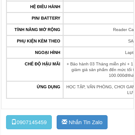
HỆ ĐIỀU HÀNH
PIN/ BATTERY
TÍNH NĂNG MỞ RỘNG
Reader Car
PHỤ KIỆN KÈM THEO
SẠ
NGOẠI HÌNH
Lapt
CHẾ ĐỘ HẬU MÃI
+ Bảo hành 03 Tháng miễn phí + 1 
giảm giá sản phẩm đến mức tối t
100.000đ/thá
ỨNG DỤNG
HỌC TẬP, VĂN PHÒNG, CHƠI GAME
LƯỚ
0907145459
Nhắn Tin Zalo