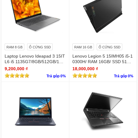
RAM 8 GB
Ổ CỨNG SSD
RAM 16 GB
Ổ CỨNG SSD
Laptop Lenovo Ideapad 3 15IT
Lenovo Legion 5 15IMH05 i5-1
L6 i5 1135G7/8GB/512GB/15.
0300H/ RAM 16GB/ SSD 512G
6"F/Win11/(82H801NEVN)/Xá
B/ GTX 1650/ 15.6 INCH FHD
9,200,000 ₫
18,000,000 ₫
m - Hàng còn bảo hành chính
Trả góp 0%
Trả góp 0%
hãng