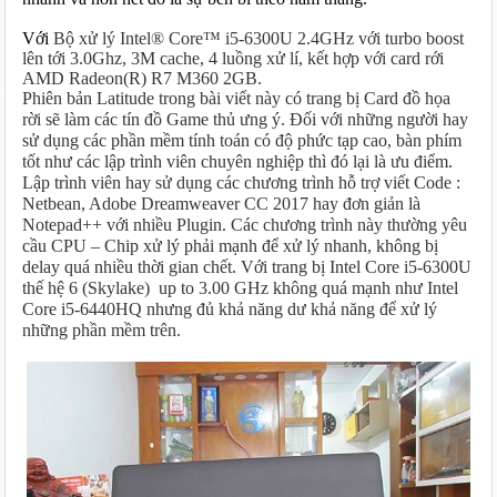
Với 
Bộ xử lý Intel® Core™ i5-6300U 2.4GHz với turbo boost
lên tới 3.0Ghz, 3M cache, 4 luồng xử lí, kết hợp với card rới
AMD Radeon(R) R7 M360 2GB.
Phiên bản Latitude trong bài viết này có trang bị Card đồ họa
rời sẽ làm các tín đồ Game thủ ưng ý. Đối với những người hay
sử dụng các phần mềm tính toán có độ phức tạp cao, bàn phím
tốt như các lập trình viên chuyên nghiệp thì đó lại là ưu điểm.
Lập trình viên hay sử dụng các chương trình hỗ trợ viết Code :
Netbean, Adobe Dreamweaver CC 2017 hay đơn giản là
Notepad++ với nhiều Plugin. Các chương trình này thường yêu
cầu CPU – Chip xử lý phải mạnh để xử lý nhanh, không bị
delay quá nhiều thời gian chết. Với trang bị Intel Core i5-6300U
thế hệ 6 (Skylake) up to 3.00 GHz không quá mạnh như Intel
Core i5-6440HQ nhưng đủ khả năng dư khả năng để xử lý
những phần mềm trên.