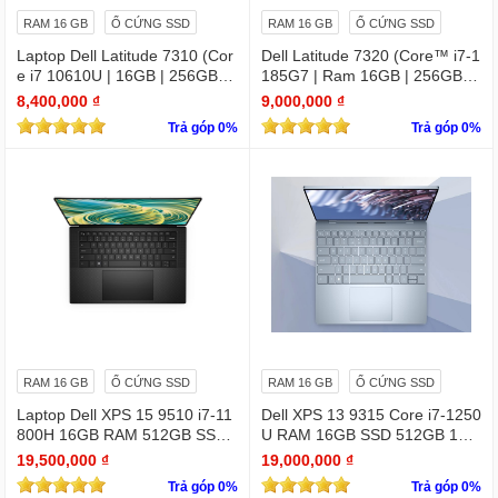
RAM 16 GB
Ổ CỨNG SSD
RAM 16 GB
Ổ CỨNG SSD
Laptop Dell Latitude 7310 (Cor
Dell Latitude 7320 (Core™ i7-1
e i7 10610U | 16GB | 256GB | I
185G7 | Ram 16GB | 256GB S
ntel UHD | 13.3 FHD
SD | 13.3 inch FHD)
8,400,000 ₫
9,000,000 ₫
Trả góp 0%
Trả góp 0%
RAM 16 GB
Ổ CỨNG SSD
RAM 16 GB
Ổ CỨNG SSD
Laptop Dell XPS 15 9510 i7-11
Dell XPS 13 9315 Core i7-1250
800H 16GB RAM 512GB SSD
U RAM 16GB SSD 512GB 13.
RTX 3050 15.6 inches 4K Touc
4" 4K Touchscreen
19,500,000 ₫
19,000,000 ₫
hscreen
Trả góp 0%
Trả góp 0%