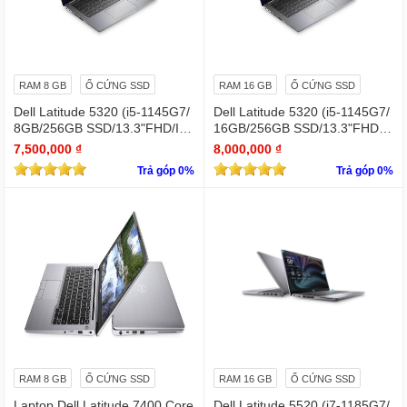
RAM 8 GB
Ổ CỨNG SSD
RAM 16 GB
Ổ CỨNG SSD
Dell Latitude 5320 (i5-1145G7/
Dell Latitude 5320 (i5-1145G7/
8GB/256GB SSD/13.3"FHD/Iris
16GB/256GB SSD/13.3"FHD/Iri
Xe Graphics/Win11Pro)
s Xe Graphics/Win11Pro)
7,500,000 ₫
8,000,000 ₫
Trả góp 0%
Trả góp 0%
RAM 8 GB
Ổ CỨNG SSD
RAM 16 GB
Ổ CỨNG SSD
Laptop Dell Latitude 7400 Core
Dell Latitude 5520 (i7-1185G7/