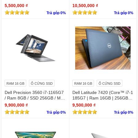
Graphics 620/ 14 INCH FHD
SSD Nvme 256Gb/LCD 14' FH
5,500,000 ₫
10,500,000 ₫
D 1920 x 1080/ Like new / WIN
Trả góp 0%
Trả góp 0%
bản quyền
RAM 16 GB
Ổ CỨNG SSD
RAM 16 GB
Ổ CỨNG SSD
Dell Precision 3560 i7-1165G7
Dell Latitude 7420 (Core™ i7-1
/ Ram 8GB / SSD 256GB / Màn
185G7 | Ram 16GB | 256GB S
15.6″ IPS Full HD 1920×1080 I
SD | 14.0inch FHD)
9,900,000 ₫
9,500,000 ₫
PS / VGA NVIDIA Quadro T500
Trả góp 0%
Trả góp 0%