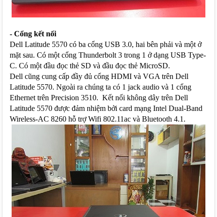
- Cổng kết nối
Dell Latitude 5570 có ba cổng USB 3.0, hai bên phải và một ở 
mặt sau. Có một cổng Thunderbolt 3 trong 1 ở dạng USB Type-
C. Có một đầu đọc thẻ SD và đầu đọc thẻ MicroSD.
Dell cũng cung cấp đầy đủ cổng HDMI và VGA trên Dell 
Latitude 5570. Ngoài ra chúng ta có 1 jack audio và 1 cổng 
Ethernet trên Precision 3510.  Kết nối không dây trên Dell 
Latitude 5570 được đảm nhiệm bởi card mạng Intel Dual-Band 
Wireless-AC 8260 hỗ trợ Wifi 802.11ac và Bluetooth 4.1.