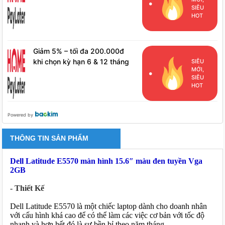
hàng đã phát sinh đơn hàng
SIÊU
HPL
HOT
Giảm 5% – tối đa 200.000đ
khi chọn kỳ hạn 6 & 12 tháng
SIÊU
MỚI,
cho khách hàng đã phát sinh
SIÊU
đơn hàng HPL
HOT
Powered by
THÔNG TIN SẢN PHẨM
Dell Latitude E5570 màn hình 15.6″ màu đen tuyền Vga
2GB
- Thiết Kế
Dell Latitude E5570 là một chiếc laptop dành cho doanh nhân 
với cấu hình khá cao để có thể làm các việc cơ bản với tốc độ 
nhanh và hơn hết đó là sự bền bỉ theo năm tháng.