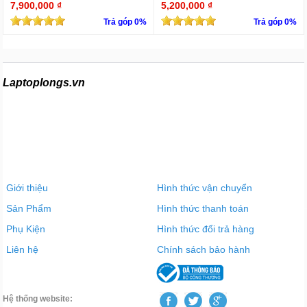
ntel UHD | 13.3 FHD Cảm ứng
aphics 620 15.6 INCH FHD
7,900,000 ₫
5,200,000 ₫
Trả góp 0%
Trả góp 0%
Laptoplongs.vn
Giới thiệu
Hình thức vận chuyển
Sản Phẩm
Hình thức thanh toán
Phụ Kiện
Hình thức đổi trả hàng
Liên hệ
Chính sách bảo hành
Hệ thống website: