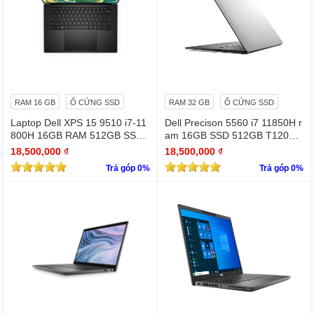
RAM 16 GB
Ổ CỨNG SSD
RAM 32 GB
Ổ CỨNG SSD
Laptop Dell XPS 15 9510 i7-11
Dell Precison 5560 i7 11850H r
800H 16GB RAM 512GB SSD
am 16GB SSD 512GB T1200 4
RTX 3050 15.6 inches FHD 19
GB FHD +
18,500,000 ₫
18,500,000 ₫
20 X 1080
Trả góp 0%
Trả góp 0%