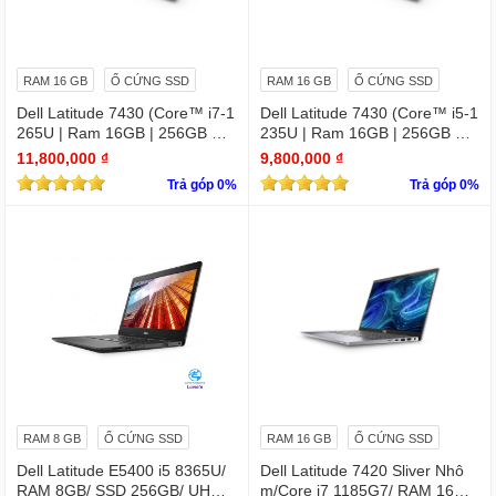
RAM 16 GB
Ổ CỨNG SSD
RAM 16 GB
Ổ CỨNG SSD
Dell Latitude 7430 (Core™ i7-1
Dell Latitude 7430 (Core™ i5-1
265U | Ram 16GB | 256GB SS
235U | Ram 16GB | 256GB SS
D | 14.0inch FHD)
D | 14.0inch FHD)
11,800,000 ₫
9,800,000 ₫
Trả góp 0%
Trả góp 0%
RAM 8 GB
Ổ CỨNG SSD
RAM 16 GB
Ổ CỨNG SSD
Dell Latitude E5400 i5 8365U/
Dell Latitude 7420 Sliver Nhô
RAM 8GB/ SSD 256GB/ UHD
m/Core i7 1185G7/ RAM 16Gb/