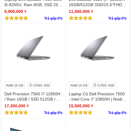
i5-8265U, Ram 8GB, SSD 256
16GB/512GB SSD/15.6"FHD/Iri
GB, 14 Inch FHD silver
s Xe Graphics/Win11Pro)
6,900,000 ₫
11,500,000 ₫
Trả góp 0%
Trả góp 0%
RAM 16 GB
Ổ CỨNG SSD
RAM 16 GB
Ổ CỨNG SSD
Dell Precision 7560 i7-11850H
Laptop Cũ Dell Precision 7550
/ Ram 16GB / SSD 512GB / Mà
- Intel Core i7 10850H | Nvidia
n 15.6″ IPS FullHD 1920×1080
Quadro T2000
17,300,000 ₫
15,500,000 ₫
/ VGA Quadro T1200 4GB GD
Trả góp 0%
Trả góp 0%
DR6