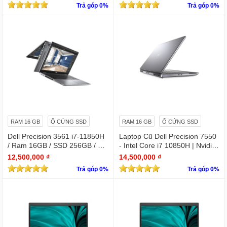
Trả góp 0%
Trả góp 0%
0
RAM 16 GB
Ổ CỨNG SSD
RAM 16 GB
Ổ CỨNG SSD
Dell Precision 3561 i7-11850H
Laptop Cũ Dell Precision 7550
/ Ram 16GB / SSD 256GB / Mà
- Intel Core i7 10850H | Nvidia
n 15.6″ IPS Full HD 1920×1080
Quadro T1000
12,500,000 ₫
14,500,000 ₫
IPS / VGA NVIDIA Quadro T60
Trả góp 0%
Trả góp 0%
0