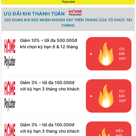
ƯU ĐÃI KHI THANH TOÁN
(SỬ DỤNG KHI XÁC NHẬN KHOẢN VAY TRÊN TRANG CỦA TỔ CHỨC TÀI
CHÍNH)
Giảm 10% – tối đa 500.000đ
khi chọn kỳ hạn 6 & 12 tháng
ƯU
cho khách hàng mới
ĐÃI
HOT
Giảm 3% – tối đa 100.000đ
với kỳ hạn 3 tháng cho khách
ƯU
hàng mới
ĐÃI
HOT
Giảm 3% – tối đa 100.000đ
với kỳ hạn 3 tháng cho khách
SIÊU
MỚI,