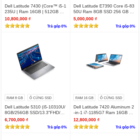
Dell Latitude 7430 (Core™ i5-1
Dell Latitude E7390 Core i5-83
235U | Ram 16GB | 512GB SS
50U Ram 8GB SSD 256 GB 1
D | 14.0inch FHD)
3.3 " Full HD (1920 x 1080)
10,800,000 ₫
5,000,000 ₫
Trả góp 0%
Trả góp 0%
RAM 8 GB
Ổ CỨNG SSD
RAM 16 GB
Ổ CỨNG SSD
Dell Latitude 5310 (i5-10310U/
Dell Latitude 7420 Aluminum 2
8GB/256GB SSD/13.3"FHD/Wi
-in-1 i7-1185G7 Ram 16GB Ful
n11Pro)
l HD TOUCH x360
6,700,000 ₫
12,800,000 ₫
Trả góp 0%
Trả góp 0%