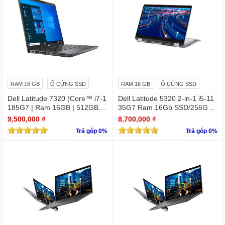
RAM 16 GB
Ổ CỨNG SSD
RAM 16 GB
Ổ CỨNG SSD
Dell Latitude 7320 (Core™ i7-1
Dell Latitude 5320 2-in-1 i5-11
185G7 | Ram 16GB | 512GB S
35G7 Ram 16Gb SSD/256GB
SD | 13.3 inch FHD)
13.3″ FHD X360 Touch
9,500,000 ₫
8,700,000 ₫
Trả góp 0%
Trả góp 0%