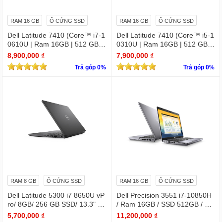
RAM 16 GB
Ổ CỨNG SSD
RAM 16 GB
Ổ CỨNG SSD
Dell Latitude 7410 (Core™ i7-1
Dell Latitude 7410 (Core™ i5-1
0610U | Ram 16GB | 512 GB S
0310U | Ram 16GB | 512 GB S
SD | 14.0inch FHD) 2 in 1 cảm
SD | 14.0inch FHD) 2 in 1 cảm
8,900,000 ₫
7,900,000 ₫
ứng
ứng
Trả góp 0%
Trả góp 0%
RAM 8 GB
Ổ CỨNG SSD
RAM 16 GB
Ổ CỨNG SSD
Dell Latitude 5300 i7 8650U vP
Dell Precision 3551 i7-10850H
ro/ 8GB/ 256 GB SSD/ 13.3" /
/ Ram 16GB / SSD 512GB / Mà
Win 10 Pro
n 15.6″ IPS Full HD 1920×1080
5,700,000 ₫
11,200,000 ₫
IPS / VGA NVIDIA Quadro P62