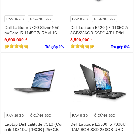
RAM 16 GB
Ổ CỨNG SSD
RAM 8 GB
Ổ CỨNG SSD
Dell Latitude 7420 Sliver Nhô
Dell Latitude 5420 (i7-1165G7/
m/Core i5 1145G7/ RAM 16Gb/
8GB/256GB SSD/14"FHD/Iris X
SSD Nvme 512Gb/LCD 14' FH
e Graphics/Win11Pro)
9,900,000 ₫
8,500,000 ₫
D 1920 x 1080/ Like new / WIN
Trả góp 0%
Trả góp 0%
bản quyền
RAM 16 GB
Ổ CỨNG SSD
RAM 8 GB
Ổ CỨNG SSD
Laptop Dell Latitude 7310 (Cor
Dell Latitude E5590 i5 7300U
e i5 10310U | 16GB | 256GB | I
RAM 8GB SSD 256GB UHD Gr