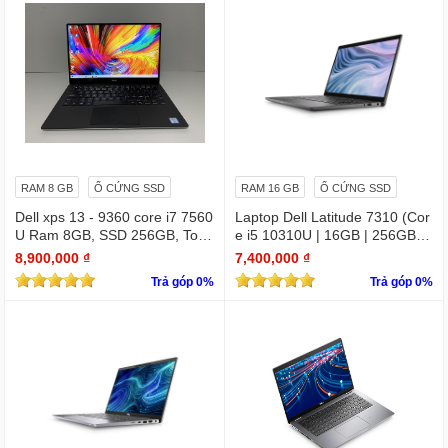
RAM 8 GB
Ổ CỨNG SSD
RAM 16 GB
Ổ CỨNG SSD
Dell xps 13 - 9360 core i7 7560
Laptop Dell Latitude 7310 (Cor
U Ram 8GB, SSD 256GB, Touc
e i5 10310U | 16GB | 256GB | I
hscreen QHD (3200x1800)
ntel UHD | 13.3 FHD
8,900,000 ₫
7,400,000 ₫
Trả góp 0%
Trả góp 0%