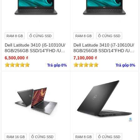
RAM 8 GB
Ổ CỨNG SSD
RAM 8 GB
Ổ CỨNG SSD
Dell Latitude 3410 (i5-10310U/
Dell Latitude 3410 (i7-10610U/
8GB/256GB SSD/14"FHD /UH
8GB/256GB SSD/14"FHD /UH
D Graphics/Win11Pro)
D Graphics/Win11Pro)
6,500,000 ₫
7,100,000 ₫
Trả góp 0%
Trả góp 0%
RAM 16 GB
Ổ CỨNG SSD
RAM 8 GB
Ổ CỨNG SSD