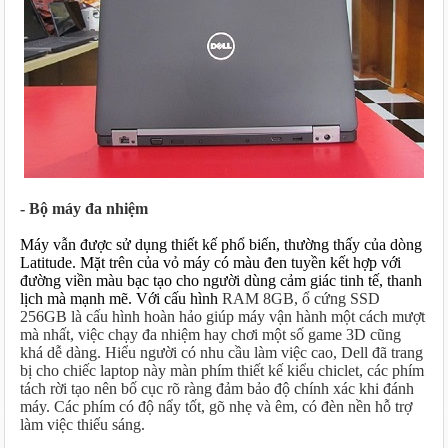
- Bộ máy đa nhiệm
Máy vẫn được sử dụng thiết kế phổ biến, thường thấy của dòng 
Latitude. Mặt trên của vỏ máy có màu đen tuyền kết hợp với 
đường viền màu bạc tạo cho người dùng cảm giác tinh tế, thanh 
lịch mà mạnh mẽ. Với cấu hình 
RAM 8GB, ổ cứng SSD
256GB là cấu hình hoàn hảo giúp máy vận hành một cách mượt
mà nhất, việc chạy đa nhiệm hay chơi một số game 3D cũng
khá dễ dàng. Hiểu người có nhu cầu làm việc cao, Dell đã trang
bị cho chiếc laptop này màn phím thiết kế kiểu chiclet, các phím
tách rời tạo nên bố cục rõ ràng đảm bảo độ chính xác khi đánh
máy. Các phím có độ nẩy tốt, gõ nhẹ và êm, có đèn nền hỗ trợ
làm việc thiếu sáng.