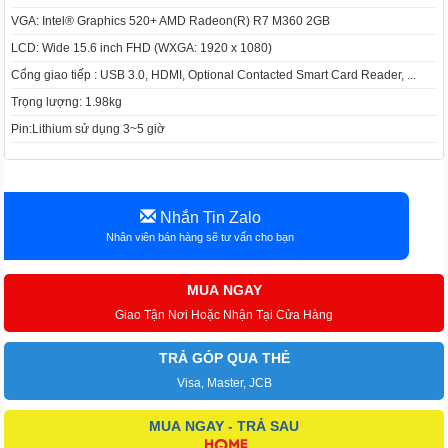
VGA: Intel® Graphics 520+ AMD Radeon(R) R7 M360 2GB
LCD: Wide 15.6 inch FHD (WXGA: 1920 x 1080)
Cổng giao tiếp : USB 3.0, HDMI, Optional Contacted Smart Card Reader, ...
Trọng lượng: 1.98kg
Pin:Lithium sử dụng 3~5 giờ
Nhắn Tin Zalo
Nhân viên bán hàng sẽ tư vấn cho bạn
MUA NGAY
Giao Tận Nơi Hoặc Nhận Tại Cửa Hàng
TRẢ GÓP QUA THẺ
Visa, Master, JCB
MUA NGAY - TRẢ SAU