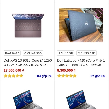
RAM 16 GB
Ổ CỨNG SSD
RAM 16 GB
Ổ CỨNG SSD
Dell XPS 13 9315 Core i7-1250
Dell Latitude 7420 (Core™ i5-1
U RAM 8GB SSD 512GB 13.4"
135G7 | Ram 16GB | 256GB S
4K Touchscreen
SD | 14.0inch FHD)
17,500,000 ₫
8,300,000 ₫
Trả góp 0%
Trả góp 0%