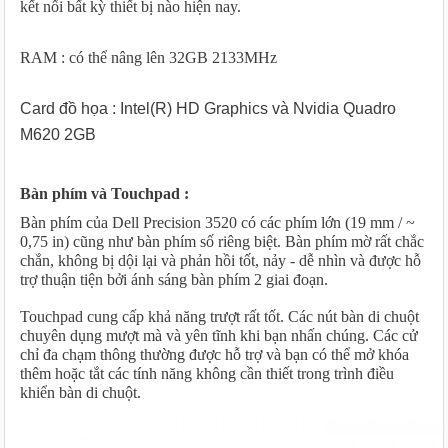
kết nối bất kỳ thiết bị nào hiện nay.
RAM : có thể nâng lên 32GB 2133MHz
Card đồ họa :
Intel(R) HD Graphics và
Nvidia Quadro
M620 2GB
Bàn phím và Touchpad :
Bàn phím của Dell Precision 3520 có các phím lớn (19 mm / ~
0,75 in) cũng như bàn phím số riêng biệt. Bàn phím mờ rất chắc
chắn, không bị dội lại và phản hồi tốt, nảy - dễ nhìn và được hỗ
trợ thuận tiện bởi ánh sáng bàn phím 2 giai đoạn.
Touchpad cung cấp khả năng trượt rất tốt. Các nút bàn di chuột
chuyên dụng mượt mà và yên tĩnh khi bạn nhấn chúng. Các cử
chỉ đa chạm thông thường được hỗ trợ và bạn có thể mở khóa
thêm hoặc tắt các tính năng không cần thiết trong trình điều
khiển bàn di chuột.