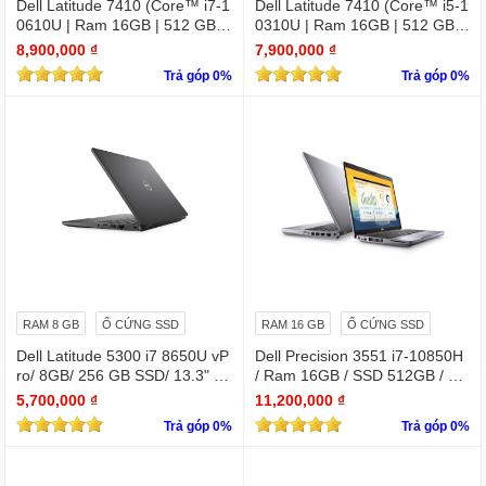
Dell Latitude 7410 (Core™ i7-1
Dell Latitude 7410 (Core™ i5-1
0610U | Ram 16GB | 512 GB S
0310U | Ram 16GB | 512 GB S
SD | 14.0inch FHD) 2 in 1 cảm
SD | 14.0inch FHD) 2 in 1 cảm
8,900,000 ₫
7,900,000 ₫
ứng
ứng
Trả góp 0%
Trả góp 0%
RAM 8 GB
Ổ CỨNG SSD
RAM 16 GB
Ổ CỨNG SSD
Dell Latitude 5300 i7 8650U vP
Dell Precision 3551 i7-10850H
ro/ 8GB/ 256 GB SSD/ 13.3" /
/ Ram 16GB / SSD 512GB / Mà
Win 10 Pro
n 15.6″ IPS Full HD 1920×1080
5,700,000 ₫
11,200,000 ₫
IPS / VGA NVIDIA Quadro P62
Trả góp 0%
Trả góp 0%
0