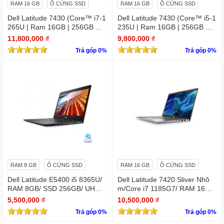
RAM 16 GB
Ổ CỨNG SSD
RAM 16 GB
Ổ CỨNG SSD
Dell Latitude 7430 (Core™ i7-1
Dell Latitude 7430 (Core™ i5-1
265U | Ram 16GB | 256GB SS
235U | Ram 16GB | 256GB SS
D | 14.0inch FHD)
D | 14.0inch FHD)
11,800,000 ₫
9,800,000 ₫
Trả góp 0%
Trả góp 0%
RAM 8 GB
Ổ CỨNG SSD
RAM 16 GB
Ổ CỨNG SSD
Dell Latitude E5400 i5 8365U/
Dell Latitude 7420 Sliver Nhô
RAM 8GB/ SSD 256GB/ UHD
m/Core i7 1185G7/ RAM 16Gb/
Graphics 620/ 14 INCH FHD
SSD Nvme 256Gb/LCD 14' FH
5,500,000 ₫
10,500,000 ₫
D 1920 x 1080/ Like new / WIN
Trả góp 0%
Trả góp 0%
bản quyền