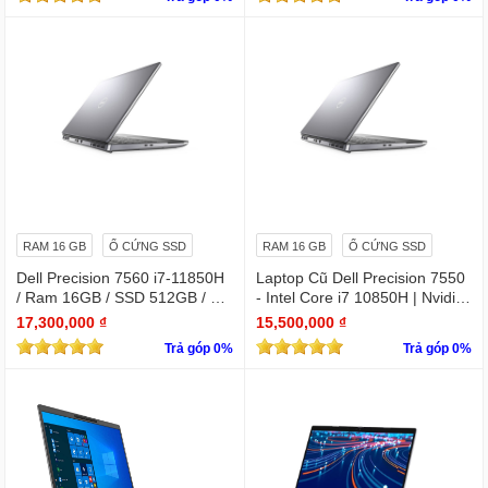
RAM 16 GB
Ổ CỨNG SSD
RAM 16 GB
Ổ CỨNG SSD
Dell Precision 7560 i7-11850H
Laptop Cũ Dell Precision 7550
/ Ram 16GB / SSD 512GB / Mà
- Intel Core i7 10850H | Nvidia
n 15.6″ IPS FullHD 1920×1080
Quadro T2000
17,300,000 ₫
15,500,000 ₫
/ VGA Quadro T1200 4GB GD
Trả góp 0%
Trả góp 0%
DR6