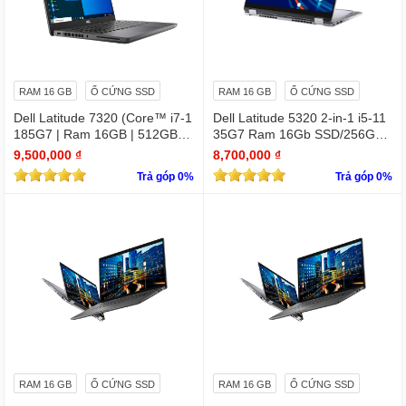
RAM 16 GB
Ổ CỨNG SSD
RAM 16 GB
Ổ CỨNG SSD
Dell Latitude 7320 (Core™ i7-1
Dell Latitude 5320 2-in-1 i5-11
185G7 | Ram 16GB | 512GB S
35G7 Ram 16Gb SSD/256GB
SD | 13.3 inch FHD)
13.3″ FHD X360 Touch
9,500,000 ₫
8,700,000 ₫
Trả góp 0%
Trả góp 0%
RAM 16 GB
Ổ CỨNG SSD
RAM 16 GB
Ổ CỨNG SSD