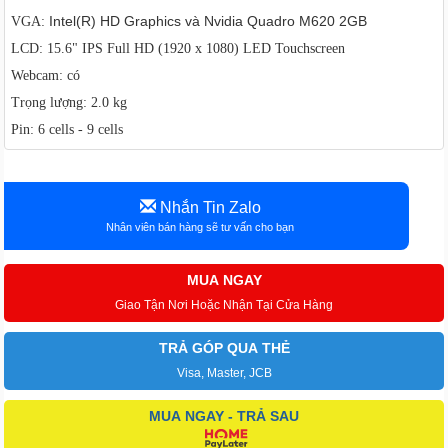
Intel(R) HD Graphics và
Nvidia Quadro M620 2GB
VGA:
LCD: 15.6" IPS Full HD (1920 x 1080) LED Touchscreen
Webcam: có
Trọng lượng: 2.0 kg
Pin: 6 cells - 9 cells
Nhắn Tin Zalo
Nhân viên bán hàng sẽ tư vấn cho bạn
MUA NGAY
Giao Tận Nơi Hoặc Nhận Tại Cửa Hàng
TRẢ GÓP QUA THẺ
Visa, Master, JCB
MUA NGAY - TRẢ SAU