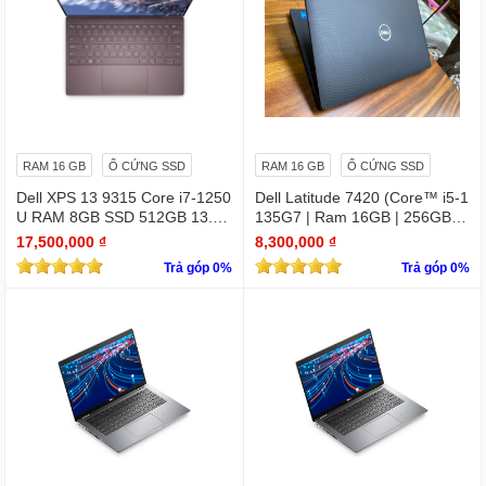
RAM 16 GB
Ổ CỨNG SSD
RAM 16 GB
Ổ CỨNG SSD
Dell XPS 13 9315 Core i7-1250
Dell Latitude 7420 (Core™ i5-1
U RAM 8GB SSD 512GB 13.4"
135G7 | Ram 16GB | 256GB S
4K Touchscreen
SD | 14.0inch FHD)
17,500,000 ₫
8,300,000 ₫
Trả góp 0%
Trả góp 0%