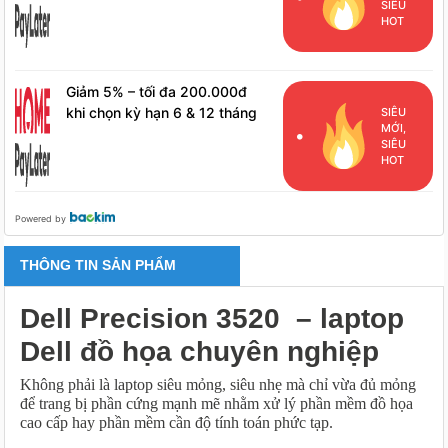
SIÊU
HPL
HOT
Giảm 5% – tối đa 200.000đ
khi chọn kỳ hạn 6 & 12 tháng
SIÊU
MỚI,
cho khách hàng đã phát sinh
SIÊU
đơn hàng HPL
HOT
Powered by
THÔNG TIN SẢN PHẨM
Dell Precision 3520 – laptop
Dell đồ họa chuyên nghiệp
Không phải là laptop siêu mỏng, siêu nhẹ mà chỉ vừa đủ mỏng
để trang bị phần cứng mạnh mẽ nhằm xử lý phần mềm đồ họa
cao cấp hay phần mềm cần độ tính toán phức tạp.