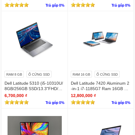
Trả góp 0%
Trả góp 0%
RAM 8 GB
Ổ CỨNG SSD
RAM 16 GB
Ổ CỨNG SSD
Dell Latitude 5310 (i5-10310U/
Dell Latitude 7420 Aluminum 2
8GB/256GB SSD/13.3"FHD/Wi
-in-1 i7-1185G7 Ram 16GB Ful
n11Pro)
l HD TOUCH x360
6,700,000 ₫
12,800,000 ₫
Trả góp 0%
Trả góp 0%