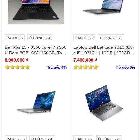
RAM 8 GB
Ổ CỨNG SSD
RAM 16 GB
Ổ CỨNG SSD
Dell xps 13 - 9360 core i7 7560
Laptop Dell Latitude 7310 (Cor
U Ram 8GB, SSD 256GB, Touc
e i5 10310U | 16GB | 256GB | I
hscreen QHD (3200x1800)
ntel UHD | 13.3 FHD
8,900,000 ₫
7,400,000 ₫
Trả góp 0%
Trả góp 0%
RAM 16 GB
Ổ CỨNG SSD
RAM 8 GB
Ổ CỨNG SSD