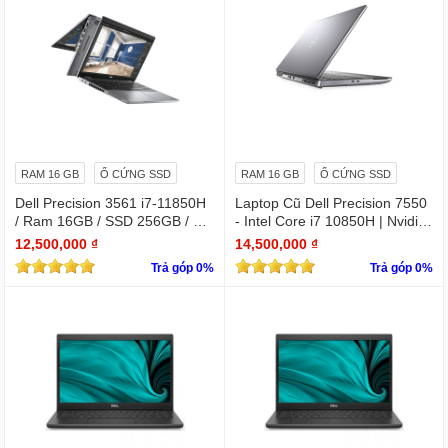
RAM 16 GB
Ổ CỨNG SSD
RAM 16 GB
Ổ CỨNG SSD
Dell Precision 3561 i7-11850H
Laptop Cũ Dell Precision 7550
/ Ram 16GB / SSD 256GB / Mà
- Intel Core i7 10850H | Nvidia
n 15.6″ IPS Full HD 1920×1080
Quadro T1000
12,500,000 ₫
14,500,000 ₫
IPS / VGA NVIDIA Quadro T60
Trả góp 0%
Trả góp 0%
0