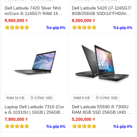
Dell Latitude 7420 Sliver Nhô
Dell Latitude 5420 (i7-1165G7/
m/Core i5 1145G7/ RAM 16Gb/
8GB/256GB SSD/14"FHD/Iris X
SSD Nvme 512Gb/LCD 14' FH
e Graphics/Win11Pro)
9,900,000 ₫
8,500,000 ₫
D 1920 x 1080/ Like new / WIN
Trả góp 0%
Trả góp 0%
bản quyền
RAM 16 GB
Ổ CỨNG SSD
RAM 8 GB
Ổ CỨNG SSD
Laptop Dell Latitude 7310 (Cor
Dell Latitude E5590 i5 7300U
e i5 10310U | 16GB | 256GB | I
RAM 8GB SSD 256GB UHD Gr
ntel UHD | 13.3 FHD Cảm ứng
aphics 620 15.6 INCH FHD
7,900,000 ₫
5,200,000 ₫
Trả góp 0%
Trả góp 0%