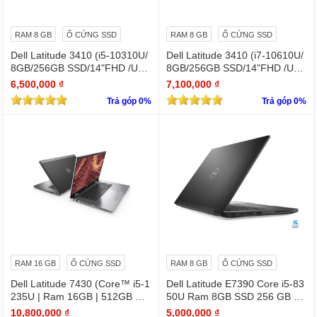
RAM 8 GB
Ổ CỨNG SSD
RAM 8 GB
Ổ CỨNG SSD
Dell Latitude 3410 (i5-10310U/
Dell Latitude 3410 (i7-10610U/
8GB/256GB SSD/14"FHD /UH
8GB/256GB SSD/14"FHD /UH
D Graphics/Win11Pro)
D Graphics/Win11Pro)
6,500,000 ₫
7,100,000 ₫
Trả góp 0%
Trả góp 0%
RAM 16 GB
Ổ CỨNG SSD
RAM 8 GB
Ổ CỨNG SSD
Dell Latitude 7430 (Core™ i5-1
Dell Latitude E7390 Core i5-83
235U | Ram 16GB | 512GB SS
50U Ram 8GB SSD 256 GB 1
D | 14.0inch FHD)
3.3 " Full HD (1920 x 1080)
10,800,000 ₫
5,000,000 ₫