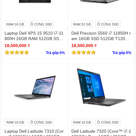
RAM 16 GB
Ổ CỨNG SSD
RAM 32 GB
Ổ CỨNG SSD
Laptop Dell XPS 15 9510 i7-11
Dell Precison 5560 i7 11850H r
800H 16GB RAM 512GB SSD
am 16GB SSD 512GB T1200 4
RTX 3050 15.6 inches FHD 19
GB FHD +
18,500,000 ₫
18,500,000 ₫
20 X 1080
Trả góp 0%
Trả góp 0%
RAM 16 GB
Ổ CỨNG SSD
RAM 16 GB
Ổ CỨNG SSD
Laptop Dell Latitude 7310 (Cor
Dell Latitude 7320 (Core™ i7-1