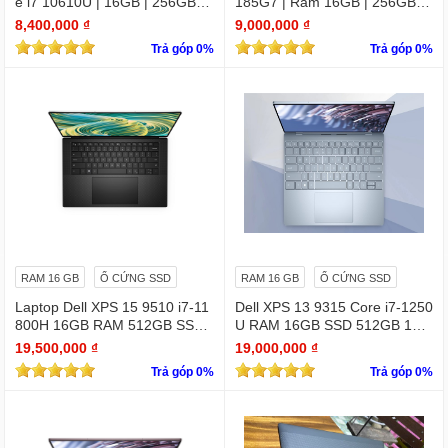
e i7 10610U | 16GB | 256GB | I
185G7 | Ram 16GB | 256GB S
ntel UHD | 13.3 FHD
SD | 13.3 inch FHD)
8,400,000 ₫
9,000,000 ₫
Trả góp 0%
Trả góp 0%
RAM 16 GB
Ổ CỨNG SSD
RAM 16 GB
Ổ CỨNG SSD
Laptop Dell XPS 15 9510 i7-11
Dell XPS 13 9315 Core i7-1250
800H 16GB RAM 512GB SSD
U RAM 16GB SSD 512GB 13.
RTX 3050 15.6 inches 4K Touc
4" 4K Touchscreen
19,500,000 ₫
19,000,000 ₫
hscreen
Trả góp 0%
Trả góp 0%