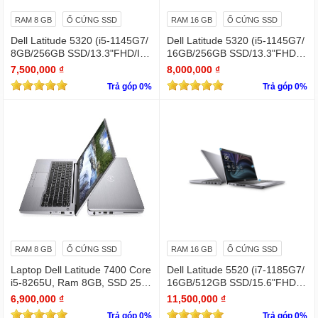
RAM 8 GB
Ổ CỨNG SSD
RAM 16 GB
Ổ CỨNG SSD
Dell Latitude 5320 (i5-1145G7/
Dell Latitude 5320 (i5-1145G7/
8GB/256GB SSD/13.3"FHD/Iris
16GB/256GB SSD/13.3"FHD/Iri
Xe Graphics/Win11Pro)
s Xe Graphics/Win11Pro)
7,500,000 ₫
8,000,000 ₫
Trả góp 0%
Trả góp 0%
RAM 8 GB
Ổ CỨNG SSD
RAM 16 GB
Ổ CỨNG SSD
Laptop Dell Latitude 7400 Core
Dell Latitude 5520 (i7-1185G7/
i5-8265U, Ram 8GB, SSD 256
16GB/512GB SSD/15.6"FHD/Iri
GB, 14 Inch FHD silver
s Xe Graphics/Win11Pro)
6,900,000 ₫
11,500,000 ₫
Trả góp 0%
Trả góp 0%