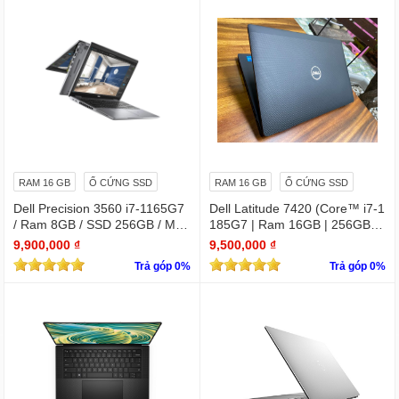
RAM 16 GB
Ổ CỨNG SSD
RAM 16 GB
Ổ CỨNG SSD
Dell Precision 3560 i7-1165G7
Dell Latitude 7420 (Core™ i7-1
/ Ram 8GB / SSD 256GB / Màn
185G7 | Ram 16GB | 256GB S
15.6″ IPS Full HD 1920×1080 I
SD | 14.0inch FHD)
9,900,000 ₫
9,500,000 ₫
PS / VGA NVIDIA Quadro T500
Trả góp 0%
Trả góp 0%