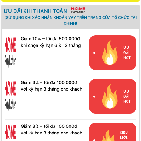
ƯU ĐÃI KHI THANH TOÁN
(SỬ DỤNG KHI XÁC NHẬN KHOẢN VAY TRÊN TRANG CỦA TỔ CHỨC TÀI
CHÍNH)
Giảm 10% – tối đa 500.000đ
khi chọn kỳ hạn 6 & 12 tháng
ƯU
cho khách hàng mới
ĐÃI
HOT
Giảm 3% – tối đa 100.000đ
với kỳ hạn 3 tháng cho khách
ƯU
hàng mới
ĐÃI
HOT
Giảm 3% – tối đa 100.000đ
với kỳ hạn 3 tháng cho khách
SIÊU
MỚI,
hàng đã phát sinh đơn hàng