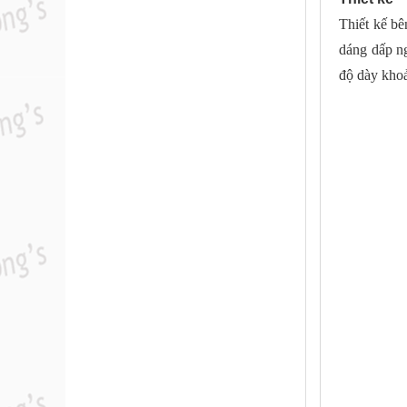
Thiết kế bê
dáng dấp n
độ dày kho