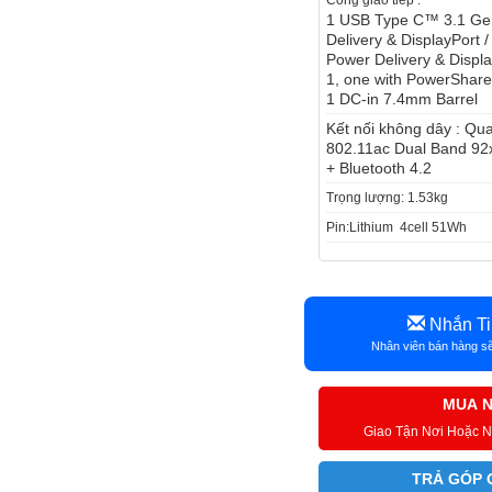
Cổng giao tiếp :
1 USB Type C™ 3.1 Gen
Delivery & DisplayPort 
Power Delivery & Displ
1, one with PowerShar
1 DC-in 7.4mm Barrel
Kết nối không dây : 
802.11ac Dual Band 92x
+ Bluetooth 4.2
Trọng lượng: 1.53kg
Pin:Lithium 4cell 51Wh
Nhắn Ti
Nhân viên bán hàng sẽ
MUA 
Giao Tận Nơi Hoặc 
TRẢ GÓP 