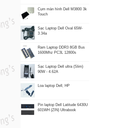
Cụm màn hình Dell M3800 3k
Touch
Sạc Laptop Dell Oval 65W-
3.34a
Ram Laptop DDR3 8GB Bus
1600Mhz PC3L 12800s
Sạc Laptop Dell ultra (Slim)
90W - 4.62A
Loa laptop Dell, HP
Pin laptop Dell Latitude 6430U
601WH (ZIN) Ultrabook