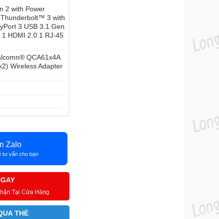
 2 with Power
/ Thunderbolt™ 3 with
ayPort 3 USB 3.1 Gen
e 1 HDMI 2.0 1 RJ-45
Qualcomn® QCA61x4A
2) Wireless Adapter
n Zalo
 tư vấn cho bạn
NGAY
Nhận Tại Cửa Hàng
QUA THẺ