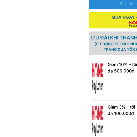
Visa, Mas
MUA NGAY 
ƯU ĐÃI KHI THAN
(SỬ DỤNG KHI XÁC NH
TRANG CỦA TỔ CH
Giảm 10% – tố
đa 500.000đ
khi chọn kỳ
hạn 6 & 12
tháng cho
khách hàng
mới
Giảm 3% – tối
đa 100.000đ
với kỳ hạn 3
tháng cho
khách hàng