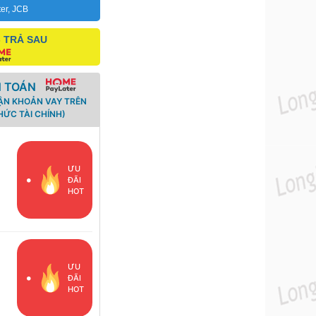
ter, JCB
- TRẢ SAU
H TOÁN
ẬN KHOẢN VAY TRÊN
ỨC TÀI CHÍNH)
i
ƯU
ĐÃI
HOT
ƯU
ĐÃI
HOT