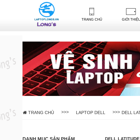
-->
TRANG CHỦ
GIỚI THIỆ
>>>
>>>
TRANG CHỦ
LAPTOP DELL
DELL LA
DANH MỤC SẢN PHẨM
DELL LATITUDE 