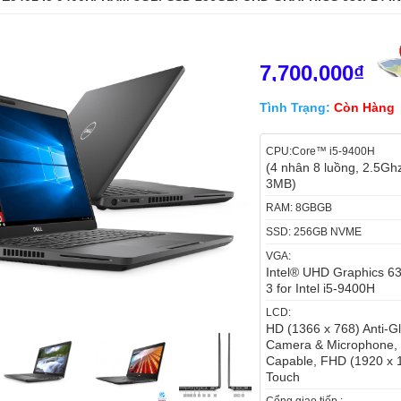
7,700,000₫
Tình Trạng:
Còn Hàng
CPU:Core™ i5-9400H
(4 nhân 8 luồng, 2.5G
3MB)
RAM: 8GBGB
SSD: 256GB NVME
VGA:
Intel® UHD Graphics 6
3 for Intel i5-9400H
LCD:
HD (1366 x 768) Anti-
Camera & Microphon
Capable, FHD (1920 x 1
Touch