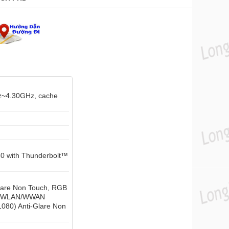
hz~4.30GHz, cache
30 with Thunderbolt™
Glare Non Touch, RGB
e, WLAN/WWAN
080) Anti-Glare Non