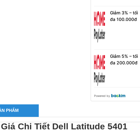
mới
Giảm 3% – tối
đa 100.000đ
với kỳ hạn 3
tháng cho
khách hàng đ
phát sinh đơn
hàng HPL
Giảm 5% – tối
đa 200.000đ
khi chọn kỳ
hạn 6 & 12
tháng cho
khách hàng đ
phát sinh đơn
Powered by
hàng HPL
ẢN PHẨM
Giá Chi Tiết Dell Latitude 5401