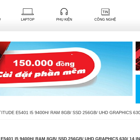
TIN
U
LAPTOP
PHỤ KIỆN
CÔNG NGHỆ
TITUDE E5401 I5 9400H/ RAM 8GB/ SSD 256GB/ UHD GRAPHICS 630
E5401 I5 9400H/ RAM 8GB/ SSD 256GB/ UHD GRAPHICS 630/ 14 I