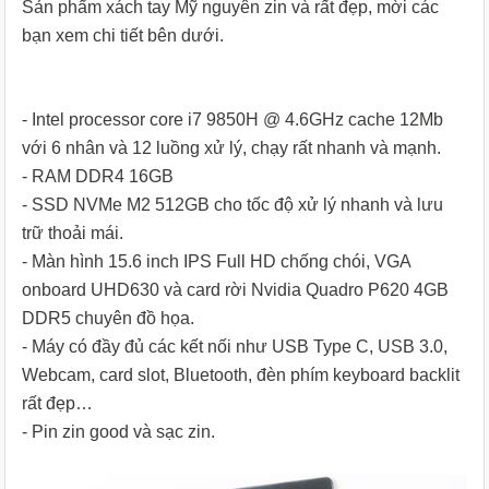
Sản phẩm xách tay Mỹ nguyên zin và rất đẹp, mời các
bạn xem chi tiết bên dưới.
- Intel processor core i7 9850H @ 4.6GHz cache 12Mb
với 6 nhân và 12 luồng xử lý, chạy rất nhanh và mạnh.
- RAM DDR4 16GB
- SSD NVMe M2 512GB cho tốc độ xử lý nhanh và lưu
trữ thoải mái.
- Màn hình 15.6 inch IPS Full HD chống chói, VGA
onboard UHD630 và card rời Nvidia Quadro P620 4GB
DDR5 chuyên đồ họa.
- Máy có đầy đủ các kết nối như USB Type C, USB 3.0,
Webcam, card slot, Bluetooth, đèn phím keyboard backlit
rất đẹp…
- Pin zin good và sạc zin.