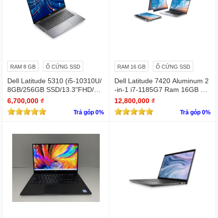
RAM 8 GB
Ổ CỨNG SSD
RAM 16 GB
Ổ CỨNG SSD
Dell Latitude 5310 (i5-10310U/
Dell Latitude 7420 Aluminum 2
8GB/256GB SSD/13.3"FHD/Wi
-in-1 i7-1185G7 Ram 16GB Ful
n11Pro)
l HD TOUCH x360
6,700,000 ₫
12,800,000 ₫
Trả góp 0%
Trả góp 0%