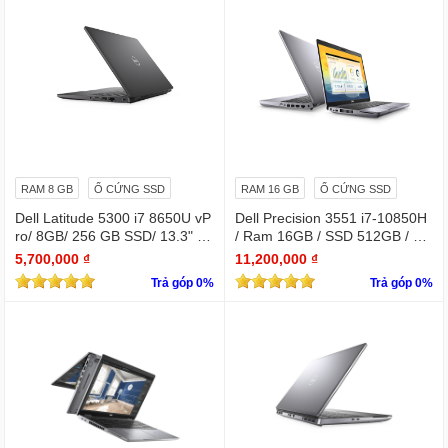
RAM 8 GB
Ổ CỨNG SSD
RAM 16 GB
Ổ CỨNG SSD
Dell Latitude 5300 i7 8650U vP
Dell Precision 3551 i7-10850H
ro/ 8GB/ 256 GB SSD/ 13.3" /
/ Ram 16GB / SSD 512GB / Mà
Win 10 Pro
n 15.6″ IPS Full HD 1920×1080
5,700,000 ₫
11,200,000 ₫
IPS / VGA NVIDIA Quadro P62
Trả góp 0%
Trả góp 0%
0