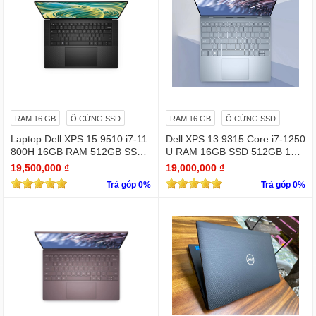
RAM 16 GB
Ổ CỨNG SSD
RAM 16 GB
Ổ CỨNG SSD
Laptop Dell XPS 15 9510 i7-11
Dell XPS 13 9315 Core i7-1250
800H 16GB RAM 512GB SSD
U RAM 16GB SSD 512GB 13.
RTX 3050 15.6 inches 4K Touc
4" 4K Touchscreen
19,500,000 ₫
19,000,000 ₫
hscreen
Trả góp 0%
Trả góp 0%