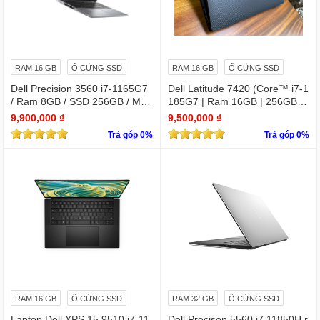
RAM 16 GB
Ổ CỨNG SSD
RAM 16 GB
Ổ CỨNG SSD
Dell Precision 3560 i7-1165G7
Dell Latitude 7420 (Core™ i7-1
/ Ram 8GB / SSD 256GB / Màn
185G7 | Ram 16GB | 256GB S
15.6″ IPS Full HD 1920×1080 I
SD | 14.0inch FHD)
9,900,000 ₫
9,500,000 ₫
PS / VGA NVIDIA Quadro T500
Trả góp 0%
Trả góp 0%
RAM 16 GB
Ổ CỨNG SSD
RAM 32 GB
Ổ CỨNG SSD
Laptop Dell XPS 15 9510 i7-11
Dell Precison 5560 i7 11850H r