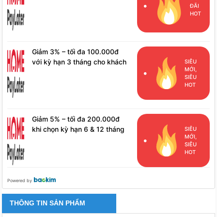
hàng mới
ĐÃI
HOT
Giảm 3% – tối đa 100.000đ
với kỳ hạn 3 tháng cho khách
SIÊU
MỚI,
hàng đã phát sinh đơn hàng
SIÊU
HPL
HOT
Giảm 5% – tối đa 200.000đ
khi chọn kỳ hạn 6 & 12 tháng
SIÊU
MỚI,
cho khách hàng đã phát sinh
SIÊU
đơn hàng HPL
HOT
Powered by
THÔNG TIN SẢN PHẨM