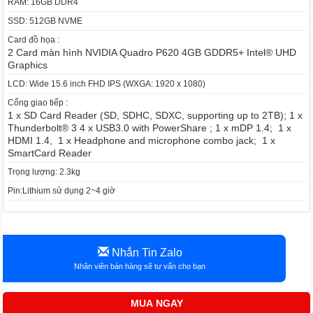
RAM: 16GB DDR4
SSD: 512GB NVME
Card đồ họa :
2 Card màn hình NVIDIA Quadro P620 4GB GDDR5+ Intel® UHD
Graphics
LCD: Wide 15.6 inch FHD IPS (WXGA: 1920 x 1080)
Cổng giao tiếp :
1 x SD Card Reader (SD, SDHC, SDXC, supporting up to 2TB); 1 x
Thunderbolt® 3 4 x USB3.0 with PowerShare ; 1 x mDP 1.4; 1 x
HDMI 1.4, 1 x Headphone and microphone combo jack; 1 x
SmartCard Reader
Trọng lượng: 2.3kg
Pin:Lithium sử dụng 2~4 giờ
Nhắn Tin Zalo
Nhân viên bán hàng sẽ tư vấn cho bạn
MUA NGAY