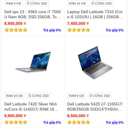
RAM 8 GB
Ổ CỨNG SSD
RAM 16 GB
Ổ CỨNG SSD
Dell xps 13 - 9360 core i7 7560
Laptop Dell Latitude 7310 (Cor
U Ram 8GB, SSD 256GB, Touc
e i5 10310U | 16GB | 256GB | I
hscreen QHD (3200x1800)
ntel UHD | 13.3 FHD
8,900,000 ₫
7,400,000 ₫
Trả góp 0%
Trả góp 0%
RAM 16 GB
Ổ CỨNG SSD
RAM 8 GB
Ổ CỨNG SSD
Dell Latitude 7420 Sliver Nhô
Dell Latitude 5420 (i7-1165G7/
m/Core i5 1145G7/ RAM 16Gb/
8GB/256GB SSD/14"FHD/Iris X
SSD Nvme 512Gb/LCD 14' FH
e Graphics/Win11Pro)
9,900,000 ₫
8,500,000 ₫
D 1920 x 1080/ Like new / WIN
Trả góp 0%
Trả góp 0%
bản quyền