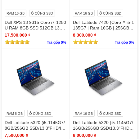
RAM 16 GB
Ổ CỨNG SSD
RAM 16 GB
Ổ CỨNG SSD
Dell XPS 13 9315 Core i7-1250
Dell Latitude 7420 (Core™ i5-1
U RAM 8GB SSD 512GB 13.4"
135G7 | Ram 16GB | 256GB S
4K Touchscreen
SD | 14.0inch FHD)
17,500,000 ₫
8,300,000 ₫
Trả góp 0%
Trả góp 0%
RAM 8 GB
Ổ CỨNG SSD
RAM 16 GB
Ổ CỨNG SSD
Dell Latitude 5320 (i5-1145G7/
Dell Latitude 5320 (i5-1145G7/
8GB/256GB SSD/13.3"FHD/Iris
16GB/256GB SSD/13.3"FHD/Iri
Xe Graphics/Win11Pro)
s Xe Graphics/Win11Pro)
7,500,000 ₫
8,000,000 ₫