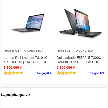
RAM 16 GB
Ổ CỨNG SSD
RAM 8 GB
Ổ CỨNG SSD
Laptop Dell Latitude 7310 (Cor
Dell Latitude E5590 i5 7300U
e i5 10310U | 16GB | 256GB | I
RAM 8GB SSD 256GB UHD Gr
ntel UHD | 13.3 FHD Cảm ứng
aphics 620 15.6 INCH FHD
7,900,000 ₫
5,200,000 ₫
Trả góp 0%
Trả góp 0%
Laptoplongs.vn