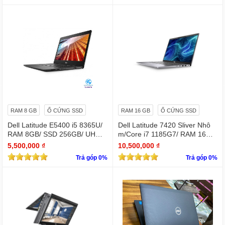
RAM 8 GB
Ổ CỨNG SSD
RAM 16 GB
Ổ CỨNG SSD
Dell Latitude E5400 i5 8365U/
Dell Latitude 7420 Sliver Nhô
RAM 8GB/ SSD 256GB/ UHD
m/Core i7 1185G7/ RAM 16Gb/
Graphics 620/ 14 INCH FHD
SSD Nvme 256Gb/LCD 14' FH
5,500,000 ₫
10,500,000 ₫
D 1920 x 1080/ Like new / WIN
Trả góp 0%
Trả góp 0%
bản quyền