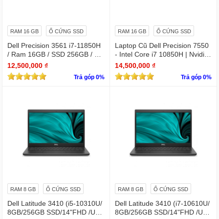
RAM 16 GB
Ổ CỨNG SSD
RAM 16 GB
Ổ CỨNG SSD
Dell Precision 3561 i7-11850H
Laptop Cũ Dell Precision 7550
/ Ram 16GB / SSD 256GB / Mà
- Intel Core i7 10850H | Nvidia
n 15.6″ IPS Full HD 1920×1080
Quadro T1000
12,500,000 ₫
14,500,000 ₫
IPS / VGA NVIDIA Quadro T60
Trả góp 0%
Trả góp 0%
0
RAM 8 GB
Ổ CỨNG SSD
RAM 8 GB
Ổ CỨNG SSD
Dell Latitude 3410 (i5-10310U/
Dell Latitude 3410 (i7-10610U/
8GB/256GB SSD/14"FHD /UH
8GB/256GB SSD/14"FHD /UH