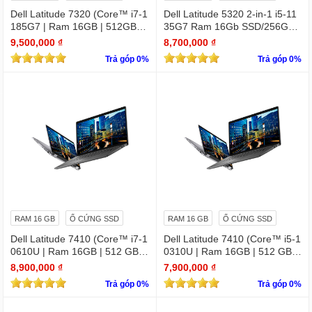
Dell Latitude 7320 (Core™ i7-1
Dell Latitude 5320 2-in-1 i5-11
185G7 | Ram 16GB | 512GB S
35G7 Ram 16Gb SSD/256GB
SD | 13.3 inch FHD)
13.3″ FHD X360 Touch
9,500,000 ₫
8,700,000 ₫
Trả góp 0%
Trả góp 0%
RAM 16 GB
Ổ CỨNG SSD
RAM 16 GB
Ổ CỨNG SSD
Dell Latitude 7410 (Core™ i7-1
Dell Latitude 7410 (Core™ i5-1
0610U | Ram 16GB | 512 GB S
0310U | Ram 16GB | 512 GB S
SD | 14.0inch FHD) 2 in 1 cảm
SD | 14.0inch FHD) 2 in 1 cảm
8,900,000 ₫
7,900,000 ₫
ứng
ứng
Trả góp 0%
Trả góp 0%