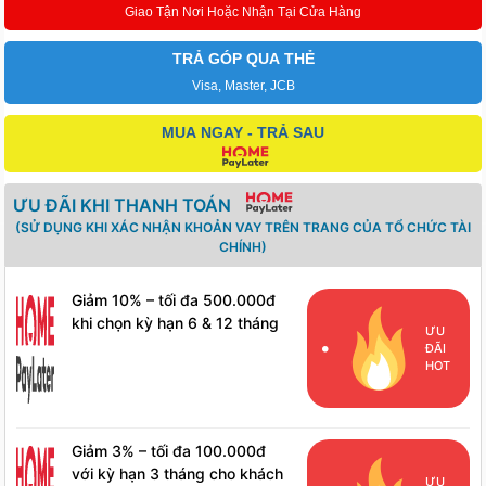
Giao Tận Nơi Hoặc Nhận Tại Cửa Hàng
TRẢ GÓP QUA THẺ
Visa, Master, JCB
MUA NGAY - TRẢ SAU
ƯU ĐÃI KHI THANH TOÁN
(SỬ DỤNG KHI XÁC NHẬN KHOẢN VAY TRÊN TRANG CỦA TỔ CHỨC TÀI
CHÍNH)
Giảm 10% – tối đa 500.000đ
khi chọn kỳ hạn 6 & 12 tháng
ƯU
cho khách hàng mới
ĐÃI
HOT
Giảm 3% – tối đa 100.000đ
với kỳ hạn 3 tháng cho khách
ƯU