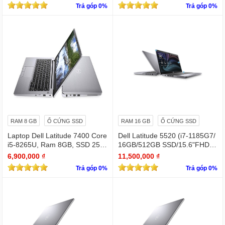
Trả góp 0%
Trả góp 0%
RAM 8 GB
Ổ CỨNG SSD
RAM 16 GB
Ổ CỨNG SSD
Laptop Dell Latitude 7400 Core
Dell Latitude 5520 (i7-1185G7/
i5-8265U, Ram 8GB, SSD 256
16GB/512GB SSD/15.6"FHD/Iri
GB, 14 Inch FHD silver
s Xe Graphics/Win11Pro)
6,900,000 ₫
11,500,000 ₫
Trả góp 0%
Trả góp 0%