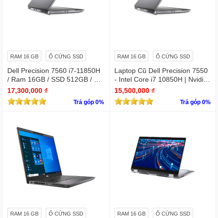
RAM 16 GB
Ổ CỨNG SSD
RAM 16 GB
Ổ CỨNG SSD
Dell Precision 7560 i7-11850H
Laptop Cũ Dell Precision 7550
/ Ram 16GB / SSD 512GB / Mà
- Intel Core i7 10850H | Nvidia
n 15.6″ IPS FullHD 1920×1080
Quadro T2000
17,300,000 ₫
15,500,000 ₫
/ VGA Quadro T1200 4GB GD
Trả góp 0%
Trả góp 0%
DR6
RAM 16 GB
Ổ CỨNG SSD
RAM 16 GB
Ổ CỨNG SSD