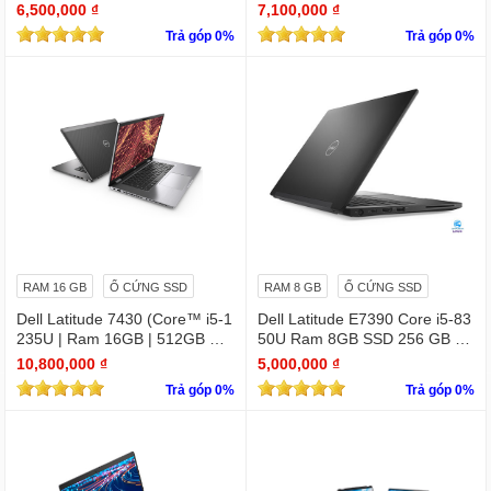
D Graphics/Win11Pro)
D Graphics/Win11Pro)
6,500,000 ₫
7,100,000 ₫
Trả góp 0%
Trả góp 0%
RAM 16 GB
Ổ CỨNG SSD
RAM 8 GB
Ổ CỨNG SSD
Dell Latitude 7430 (Core™ i5-1
Dell Latitude E7390 Core i5-83
235U | Ram 16GB | 512GB SS
50U Ram 8GB SSD 256 GB 1
D | 14.0inch FHD)
3.3 " Full HD (1920 x 1080)
10,800,000 ₫
5,000,000 ₫
Trả góp 0%
Trả góp 0%