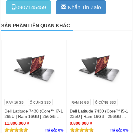
0907145459
Nhắn Tin Zalo
SẢN PHẨM LIÊN QUAN KHÁC
RAM 16 GB
Ổ CỨNG SSD
RAM 16 GB
Ổ CỨNG SSD
Dell Latitude 7430 (Core™ i7-1
Dell Latitude 7430 (Core™ i5-1
265U | Ram 16GB | 256GB SS
235U | Ram 16GB | 256GB SS
D | 14.0inch FHD)
D | 14.0inch FHD)
11,800,000 ₫
9,800,000 ₫
Trả góp 0%
Trả góp 0%