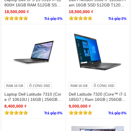
800H 16GB RAM 512GB SSD
am 16GB SSD 512GB T1200 4
RTX 3050 15.6 inches FHD 19
GB FHD +
18,500,000 ₫
18,500,000 ₫
20 X 1080
Trả góp 0%
Trả góp 0%
RAM 16 GB
Ổ CỨNG SSD
RAM 16 GB
Ổ CỨNG SSD
Laptop Dell Latitude 7310 (Cor
Dell Latitude 7320 (Core™ i7-1
e i7 10610U | 16GB | 256GB | I
185G7 | Ram 16GB | 256GB S
ntel UHD | 13.3 FHD
SD | 13.3 inch FHD)
8,400,000 ₫
9,000,000 ₫
Trả góp 0%
Trả góp 0%