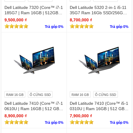
Dell Latitude 7320 (Core™ i7-1
Dell Latitude 5320 2-in-1 i5-11
185G7 | Ram 16GB | 512GB S
35G7 Ram 16Gb SSD/256GB
SD | 13.3 inch FHD)
13.3″ FHD X360 Touch
9,500,000 ₫
8,700,000 ₫
Trả góp 0%
Trả góp 0%
RAM 16 GB
Ổ CỨNG SSD
RAM 16 GB
Ổ CỨNG SSD
Dell Latitude 7410 (Core™ i7-1
Dell Latitude 7410 (Core™ i5-1
0610U | Ram 16GB | 512 GB S
0310U | Ram 16GB | 512 GB S
SD | 14.0inch FHD) 2 in 1 cảm
SD | 14.0inch FHD) 2 in 1 cảm
8,900,000 ₫
7,900,000 ₫
ứng
ứng
Trả góp 0%
Trả góp 0%