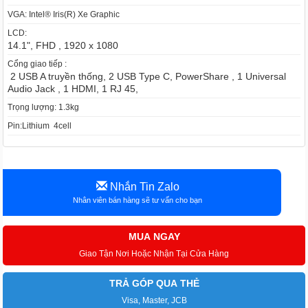
VGA: Intel® Iris(R) Xe Graphic
LCD:
14.1", FHD , 1920 x 1080
Cổng giao tiếp :
2 USB A truyền thống, 2 USB Type C, PowerShare , 1 Universal
Audio Jack , 1 HDMI, 1 RJ 45,
Trọng lượng: 1.3kg
Pin:Lithium 4cell
Nhắn Tin Zalo
Nhân viên bán hàng sẽ tư vấn cho bạn
MUA NGAY
Giao Tận Nơi Hoặc Nhận Tại Cửa Hàng
TRẢ GÓP QUA THẺ
Visa, Master, JCB