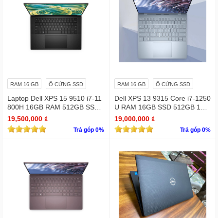
RAM 16 GB
Ổ CỨNG SSD
RAM 16 GB
Ổ CỨNG SSD
Laptop Dell XPS 15 9510 i7-11
Dell XPS 13 9315 Core i7-1250
800H 16GB RAM 512GB SSD
U RAM 16GB SSD 512GB 13.
RTX 3050 15.6 inches 4K Touc
4" 4K Touchscreen
19,500,000 ₫
19,000,000 ₫
hscreen
Trả góp 0%
Trả góp 0%