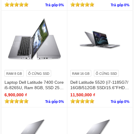
Trả góp 0%
Trả góp 0%
RAM 8 GB
Ổ CỨNG SSD
RAM 16 GB
Ổ CỨNG SSD
Laptop Dell Latitude 7400 Core
Dell Latitude 5520 (i7-1185G7/
i5-8265U, Ram 8GB, SSD 256
16GB/512GB SSD/15.6"FHD/Iri
GB, 14 Inch FHD silver
s Xe Graphics/Win11Pro)
6,900,000 ₫
11,500,000 ₫
Trả góp 0%
Trả góp 0%