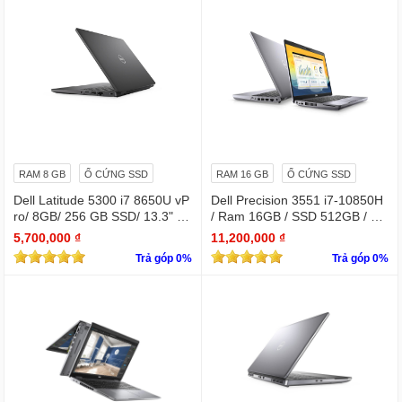
RAM 8 GB
Ổ CỨNG SSD
RAM 16 GB
Ổ CỨNG SSD
Dell Latitude 5300 i7 8650U vP
Dell Precision 3551 i7-10850H
ro/ 8GB/ 256 GB SSD/ 13.3" /
/ Ram 16GB / SSD 512GB / Mà
Win 10 Pro
n 15.6″ IPS Full HD 1920×1080
5,700,000 ₫
11,200,000 ₫
IPS / VGA NVIDIA Quadro P62
Trả góp 0%
Trả góp 0%
0