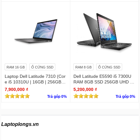
RAM 16 GB
Ổ CỨNG SSD
RAM 8 GB
Ổ CỨNG SSD
Laptop Dell Latitude 7310 (Cor
Dell Latitude E5590 i5 7300U
e i5 10310U | 16GB | 256GB | I
RAM 8GB SSD 256GB UHD Gr
ntel UHD | 13.3 FHD Cảm ứng
aphics 620 15.6 INCH FHD
7,900,000 ₫
5,200,000 ₫
Trả góp 0%
Trả góp 0%
Laptoplongs.vn