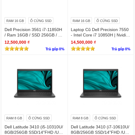
RAM 16 GB
Ổ CỨNG SSD
RAM 16 GB
Ổ CỨNG SSD
Dell Precision 3561 i7-11850H
Laptop Cũ Dell Precision 7550
/ Ram 16GB / SSD 256GB / Mà
- Intel Core i7 10850H | Nvidia
n 15.6″ IPS Full HD 1920×1080
Quadro T1000
12,500,000 ₫
14,500,000 ₫
IPS / VGA NVIDIA Quadro T60
Trả góp 0%
Trả góp 0%
0
RAM 8 GB
Ổ CỨNG SSD
RAM 8 GB
Ổ CỨNG SSD
Dell Latitude 3410 (i5-10310U/
Dell Latitude 3410 (i7-10610U/
8GB/256GB SSD/14"FHD /UH
8GB/256GB SSD/14"FHD /UH