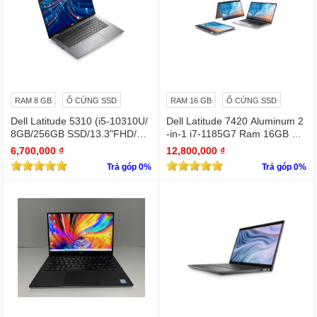
RAM 8 GB
Ổ CỨNG SSD
RAM 16 GB
Ổ CỨNG SSD
Dell Latitude 5310 (i5-10310U/
Dell Latitude 7420 Aluminum 2
8GB/256GB SSD/13.3"FHD/Wi
-in-1 i7-1185G7 Ram 16GB Ful
n11Pro)
l HD TOUCH x360
6,700,000 ₫
12,800,000 ₫
Trả góp 0%
Trả góp 0%