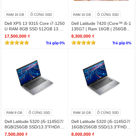
RAM 16 GB
Ổ CỨNG SSD
RAM 16 GB
Ổ CỨNG SSD
Dell XPS 13 9315 Core i7-1250
Dell Latitude 7420 (Core™ i5-1
U RAM 8GB SSD 512GB 13.4"
135G7 | Ram 16GB | 256GB S
4K Touchscreen
SD | 14.0inch FHD)
17,500,000 ₫
8,300,000 ₫
Trả góp 0%
Trả góp 0%
RAM 8 GB
Ổ CỨNG SSD
RAM 16 GB
Ổ CỨNG SSD
Dell Latitude 5320 (i5-1145G7/
Dell Latitude 5320 (i5-1145G7/
8GB/256GB SSD/13.3"FHD/Iris
16GB/256GB SSD/13.3"FHD/Iri
Xe Graphics/Win11Pro)
s Xe Graphics/Win11Pro)
7,500,000 ₫
8,000,000 ₫