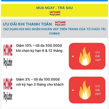
MUA NGAY - TRẢ SAU
ƯU ĐÃI KHI THANH TOÁN
(SỬ DỤNG KHI XÁC NHẬN KHOẢN VAY TRÊN TRANG CỦA TỔ CHỨC TÀI
CHÍNH)
Giảm 10% – tối đa 500.000đ
khi chọn kỳ hạn 6 & 12 tháng
ƯU
cho khách hàng mới
ĐÃI
HOT
Giảm 3% – tối đa 100.000đ
với kỳ hạn 3 tháng cho khách
ƯU
hàng mới
ĐÃI
HOT