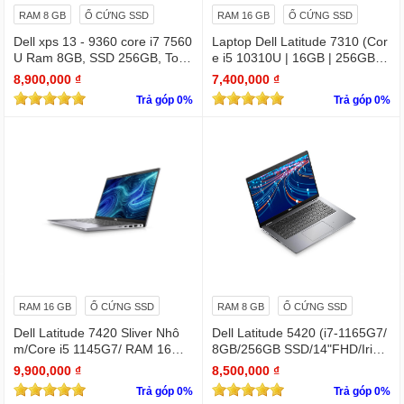
RAM 8 GB
Ổ CỨNG SSD
RAM 16 GB
Ổ CỨNG SSD
Dell xps 13 - 9360 core i7 7560
Laptop Dell Latitude 7310 (Cor
U Ram 8GB, SSD 256GB, Touc
e i5 10310U | 16GB | 256GB | I
hscreen QHD (3200x1800)
ntel UHD | 13.3 FHD
8,900,000 ₫
7,400,000 ₫
Trả góp 0%
Trả góp 0%
RAM 16 GB
Ổ CỨNG SSD
RAM 8 GB
Ổ CỨNG SSD
Dell Latitude 7420 Sliver Nhô
Dell Latitude 5420 (i7-1165G7/
m/Core i5 1145G7/ RAM 16Gb/
8GB/256GB SSD/14"FHD/Iris X
SSD Nvme 512Gb/LCD 14' FH
e Graphics/Win11Pro)
9,900,000 ₫
8,500,000 ₫
D 1920 x 1080/ Like new / WIN
Trả góp 0%
Trả góp 0%
bản quyền