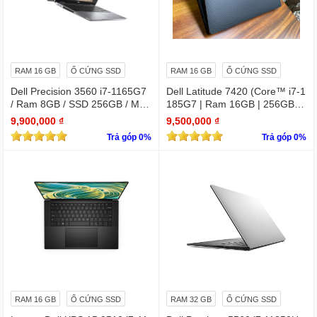
RAM 16 GB
Ổ CỨNG SSD
RAM 16 GB
Ổ CỨNG SSD
Dell Precision 3560 i7-1165G7
Dell Latitude 7420 (Core™ i7-1
/ Ram 8GB / SSD 256GB / Màn
185G7 | Ram 16GB | 256GB S
15.6″ IPS Full HD 1920×1080 I
SD | 14.0inch FHD)
9,900,000 ₫
9,500,000 ₫
PS / VGA NVIDIA Quadro T500
Trả góp 0%
Trả góp 0%
RAM 16 GB
Ổ CỨNG SSD
RAM 32 GB
Ổ CỨNG SSD