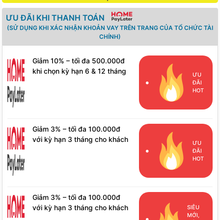
ƯU ĐÃI KHI THANH TOÁN
(SỬ DỤNG KHI XÁC NHẬN KHOẢN VAY TRÊN TRANG CỦA TỔ CHỨC TÀI
CHÍNH)
Giảm 10% – tối đa 500.000đ
khi chọn kỳ hạn 6 & 12 tháng
ƯU
cho khách hàng mới
ĐÃI
HOT
Giảm 3% – tối đa 100.000đ
với kỳ hạn 3 tháng cho khách
ƯU
hàng mới
ĐÃI
HOT
Giảm 3% – tối đa 100.000đ
với kỳ hạn 3 tháng cho khách
SIÊU
MỚI,
hàng đã phát sinh đơn hàng