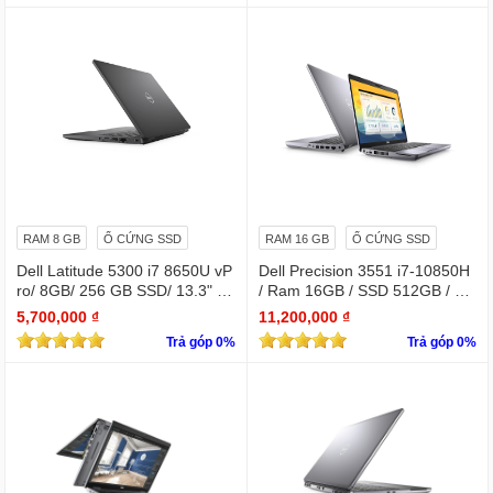
RAM 8 GB
Ổ CỨNG SSD
RAM 16 GB
Ổ CỨNG SSD
Dell Latitude 5300 i7 8650U vP
Dell Precision 3551 i7-10850H
ro/ 8GB/ 256 GB SSD/ 13.3" /
/ Ram 16GB / SSD 512GB / Mà
Win 10 Pro
n 15.6″ IPS Full HD 1920×1080
5,700,000 ₫
11,200,000 ₫
IPS / VGA NVIDIA Quadro P62
Trả góp 0%
Trả góp 0%
0