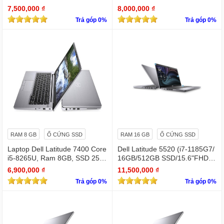
Xe Graphics/Win11Pro)
s Xe Graphics/Win11Pro)
7,500,000 ₫
8,000,000 ₫
Trả góp 0%
Trả góp 0%
RAM 8 GB
Ổ CỨNG SSD
RAM 16 GB
Ổ CỨNG SSD
Laptop Dell Latitude 7400 Core
Dell Latitude 5520 (i7-1185G7/
i5-8265U, Ram 8GB, SSD 256
16GB/512GB SSD/15.6"FHD/Iri
GB, 14 Inch FHD silver
s Xe Graphics/Win11Pro)
6,900,000 ₫
11,500,000 ₫
Trả góp 0%
Trả góp 0%