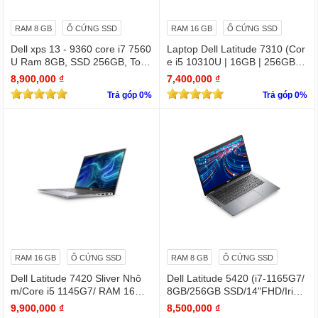
RAM 8 GB
Ổ CỨNG SSD
RAM 16 GB
Ổ CỨNG SSD
Dell xps 13 - 9360 core i7 7560
Laptop Dell Latitude 7310 (Cor
U Ram 8GB, SSD 256GB, Touc
e i5 10310U | 16GB | 256GB | I
hscreen QHD (3200x1800)
ntel UHD | 13.3 FHD
8,900,000 ₫
7,400,000 ₫
Trả góp 0%
Trả góp 0%
RAM 16 GB
Ổ CỨNG SSD
RAM 8 GB
Ổ CỨNG SSD
Dell Latitude 7420 Sliver Nhô
Dell Latitude 5420 (i7-1165G7/
m/Core i5 1145G7/ RAM 16Gb/
8GB/256GB SSD/14"FHD/Iris X
SSD Nvme 512Gb/LCD 14' FH
e Graphics/Win11Pro)
9,900,000 ₫
8,500,000 ₫
D 1920 x 1080/ Like new / WIN