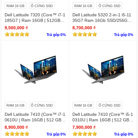
RAM 16 GB
Ổ CỨNG SSD
RAM 16 GB
Ổ CỨNG SSD
Dell Latitude 7320 (Core™ i7-1
Dell Latitude 5320 2-in-1 i5-11
185G7 | Ram 16GB | 512GB S
35G7 Ram 16Gb SSD/256GB
SD | 13.3 inch FHD)
13.3″ FHD X360 Touch
9,500,000 ₫
8,700,000 ₫
Trả góp 0%
Trả góp 0%
RAM 16 GB
Ổ CỨNG SSD
RAM 16 GB
Ổ CỨNG SSD
Dell Latitude 7410 (Core™ i7-1
Dell Latitude 7410 (Core™ i5-1
0610U | Ram 16GB | 512 GB S
0310U | Ram 16GB | 512 GB S
SD | 14.0inch FHD) 2 in 1 cảm
SD | 14.0inch FHD) 2 in 1 cảm
8,900,000 ₫
7,900,000 ₫
ứng
ứng
Trả góp 0%
Trả góp 0%