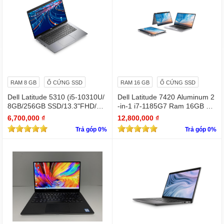
RAM 8 GB
Ổ CỨNG SSD
RAM 16 GB
Ổ CỨNG SSD
Dell Latitude 5310 (i5-10310U/
Dell Latitude 7420 Aluminum 2
8GB/256GB SSD/13.3"FHD/Wi
-in-1 i7-1185G7 Ram 16GB Ful
n11Pro)
l HD TOUCH x360
6,700,000 ₫
12,800,000 ₫
Trả góp 0%
Trả góp 0%