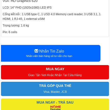
HD Graphics 620
VGA :
LCD: 14" FHD (1920x1080) LED IPS
Cổng kết nối : 1 USB type C, 1 USD 4.0 Memory card reader, 3 USB 3.1, 1
HDMI, 1 RJ-45, 1 external uSiM
Trọng lượng: 1.6 kg
Pin: 6 cells
Nhắn Tin Zalo
Nhân viên bán hàng sẽ tư vấn cho bạn
MUA NGAY
Giao Tận Nơi Hoặc Nhận Tại Cửa Hàng
TRẢ GÓP QUA THẺ
Visa, Master, JCB
MUA NGAY - TRẢ SAU