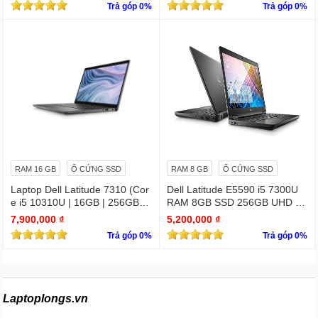
Trả góp 0%
Trả góp 0%
bản quyền
RAM 16 GB
Ổ CỨNG SSD
RAM 8 GB
Ổ CỨNG SSD
Laptop Dell Latitude 7310 (Cor
Dell Latitude E5590 i5 7300U
e i5 10310U | 16GB | 256GB | I
RAM 8GB SSD 256GB UHD Gr
ntel UHD | 13.3 FHD Cảm ứng
aphics 620 15.6 INCH FHD
7,900,000 ₫
5,200,000 ₫
Trả góp 0%
Trả góp 0%
Laptoplongs.vn