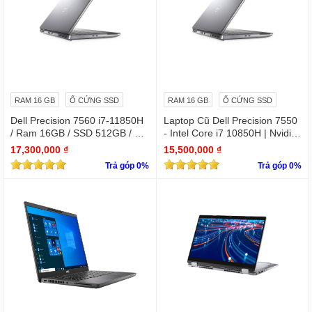
RAM 16 GB
Ổ CỨNG SSD
RAM 16 GB
Ổ CỨNG SSD
Dell Precision 7560 i7-11850H
Laptop Cũ Dell Precision 7550
/ Ram 16GB / SSD 512GB / Mà
- Intel Core i7 10850H | Nvidia
n 15.6″ IPS FullHD 1920×1080
Quadro T2000
17,300,000 ₫
15,500,000 ₫
/ VGA Quadro T1200 4GB GD
Trả góp 0%
Trả góp 0%
DR6