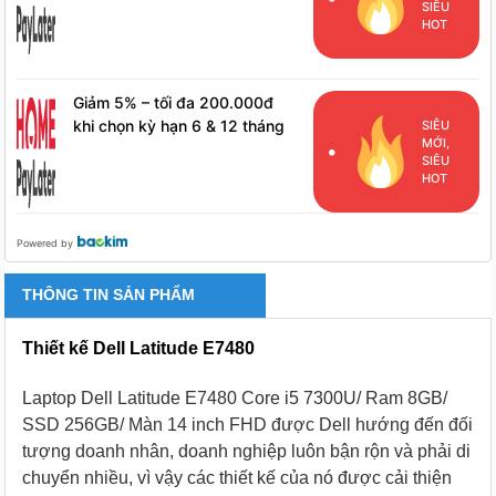
SIÊU
HPL
HOT
Giảm 5% – tối đa 200.000đ
khi chọn kỳ hạn 6 & 12 tháng
SIÊU
MỚI,
cho khách hàng đã phát sinh
SIÊU
đơn hàng HPL
HOT
Powered by
THÔNG TIN SẢN PHẨM
Thiết kế Dell Latitude E7480
Laptop Dell Latitude E7480 Core i5 7300U/ Ram 8GB/
SSD 256GB/ Màn 14 inch FHD được Dell hướng đến đối
tượng doanh nhân, doanh nghiệp luôn bận rộn và phải di
chuyển nhiều, vì vậy các thiết kế của nó được cải thiện