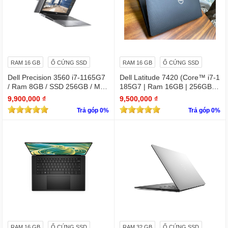
RAM 16 GB
Ổ CỨNG SSD
RAM 16 GB
Ổ CỨNG SSD
Dell Precision 3560 i7-1165G7
Dell Latitude 7420 (Core™ i7-1
/ Ram 8GB / SSD 256GB / Màn
185G7 | Ram 16GB | 256GB S
15.6″ IPS Full HD 1920×1080 I
SD | 14.0inch FHD)
9,900,000 ₫
9,500,000 ₫
PS / VGA NVIDIA Quadro T500
Trả góp 0%
Trả góp 0%
RAM 16 GB
Ổ CỨNG SSD
RAM 32 GB
Ổ CỨNG SSD