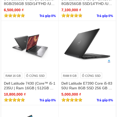
8GB/256GB SSD/14"FHD /UH
8GB/256GB SSD/14"FHD /UH
D Graphics/Win11Pro)
D Graphics/Win11Pro)
6,500,000 ₫
7,100,000 ₫
Trả góp 0%
Trả góp 0%
RAM 16 GB
Ổ CỨNG SSD
RAM 8 GB
Ổ CỨNG SSD
Dell Latitude 7430 (Core™ i5-1
Dell Latitude E7390 Core i5-83
235U | Ram 16GB | 512GB SS
50U Ram 8GB SSD 256 GB 1
D | 14.0inch FHD)
3.3 " Full HD (1920 x 1080)
10,800,000 ₫
5,000,000 ₫
Trả góp 0%
Trả góp 0%