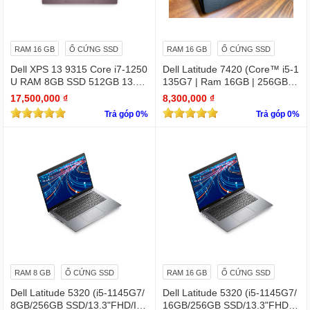
RAM 16 GB
Ổ CỨNG SSD
RAM 16 GB
Ổ CỨNG SSD
Dell XPS 13 9315 Core i7-1250
Dell Latitude 7420 (Core™ i5-1
U RAM 8GB SSD 512GB 13.4"
135G7 | Ram 16GB | 256GB S
4K Touchscreen
SD | 14.0inch FHD)
17,500,000 ₫
8,300,000 ₫
Trả góp 0%
Trả góp 0%
RAM 8 GB
Ổ CỨNG SSD
RAM 16 GB
Ổ CỨNG SSD
Dell Latitude 5320 (i5-1145G7/
Dell Latitude 5320 (i5-1145G7/
8GB/256GB SSD/13.3"FHD/Iris
16GB/256GB SSD/13.3"FHD/Iri