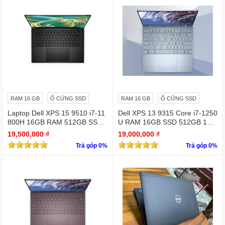
RAM 16 GB
Ổ CỨNG SSD
RAM 16 GB
Ổ CỨNG SSD
Laptop Dell XPS 15 9510 i7-11
Dell XPS 13 9315 Core i7-1250
800H 16GB RAM 512GB SSD
U RAM 16GB SSD 512GB 13.
RTX 3050 15.6 inches 4K Touc
4" 4K Touchscreen
19,500,000 ₫
19,000,000 ₫
hscreen
Trả góp 0%
Trả góp 0%