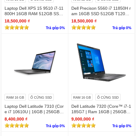
Laptop Dell XPS 15 9510 i7-11
Dell Precison 5560 i7 11850H r
800H 16GB RAM 512GB SSD
am 16GB SSD 512GB T1200 4
RTX 3050 15.6 inches FHD 19
GB FHD +
18,500,000 ₫
18,500,000 ₫
20 X 1080
Trả góp 0%
Trả góp 0%
RAM 16 GB
Ổ CỨNG SSD
RAM 16 GB
Ổ CỨNG SSD
Laptop Dell Latitude 7310 (Cor
Dell Latitude 7320 (Core™ i7-1
e i7 10610U | 16GB | 256GB | I
185G7 | Ram 16GB | 256GB S
ntel UHD | 13.3 FHD
SD | 13.3 inch FHD)
8,400,000 ₫
9,000,000 ₫
Trả góp 0%
Trả góp 0%