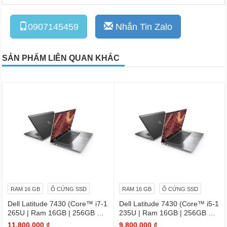
0907145459
Nhắn Tin Zalo
SẢN PHẨM LIÊN QUAN KHÁC
RAM 16 GB
Ổ CỨNG SSD
RAM 16 GB
Ổ CỨNG SSD
Dell Latitude 7430 (Core™ i7-1
Dell Latitude 7430 (Core™ i5-1
265U | Ram 16GB | 256GB SS
235U | Ram 16GB | 256GB SS
D | 14.0inch FHD)
D | 14.0inch FHD)
11,800,000 ₫
9,800,000 ₫