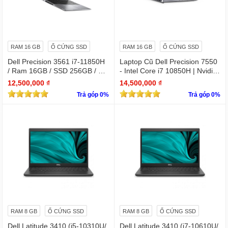
RAM 16 GB
Ổ CỨNG SSD
RAM 16 GB
Ổ CỨNG SSD
Dell Precision 3561 i7-11850H
Laptop Cũ Dell Precision 7550
/ Ram 16GB / SSD 256GB / Mà
- Intel Core i7 10850H | Nvidia
n 15.6″ IPS Full HD 1920×1080
Quadro T1000
12,500,000 ₫
14,500,000 ₫
IPS / VGA NVIDIA Quadro T60
Trả góp 0%
Trả góp 0%
0
RAM 8 GB
Ổ CỨNG SSD
RAM 8 GB
Ổ CỨNG SSD
Dell Latitude 3410 (i5-10310U/
Dell Latitude 3410 (i7-10610U/