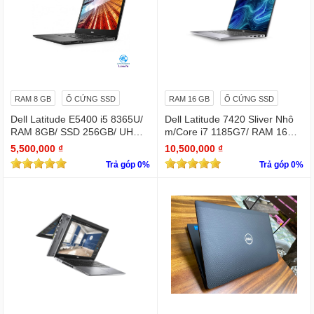
RAM 8 GB
Ổ CỨNG SSD
RAM 16 GB
Ổ CỨNG SSD
Dell Latitude E5400 i5 8365U/
Dell Latitude 7420 Sliver Nhô
RAM 8GB/ SSD 256GB/ UHD
m/Core i7 1185G7/ RAM 16Gb/
Graphics 620/ 14 INCH FHD
SSD Nvme 256Gb/LCD 14' FH
5,500,000 ₫
10,500,000 ₫
D 1920 x 1080/ Like new / WIN
Trả góp 0%
Trả góp 0%
bản quyền