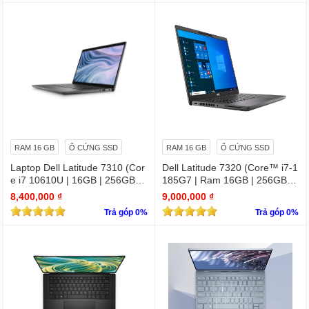
RAM 16 GB
Ổ CỨNG SSD
RAM 16 GB
Ổ CỨNG SSD
Laptop Dell Latitude 7310 (Cor
Dell Latitude 7320 (Core™ i7-1
e i7 10610U | 16GB | 256GB | I
185G7 | Ram 16GB | 256GB S
ntel UHD | 13.3 FHD
SD | 13.3 inch FHD)
8,400,000 ₫
9,000,000 ₫
Trả góp 0%
Trả góp 0%