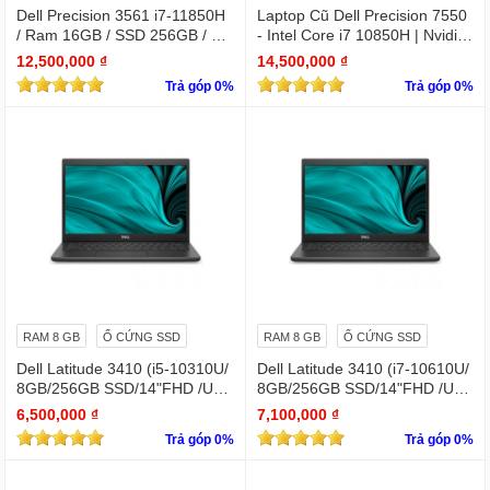
Dell Precision 3561 i7-11850H
Laptop Cũ Dell Precision 7550
/ Ram 16GB / SSD 256GB / Mà
- Intel Core i7 10850H | Nvidia
n 15.6″ IPS Full HD 1920×1080
Quadro T1000
12,500,000 ₫
14,500,000 ₫
IPS / VGA NVIDIA Quadro T60
Trả góp 0%
Trả góp 0%
0
RAM 8 GB
Ổ CỨNG SSD
RAM 8 GB
Ổ CỨNG SSD
Dell Latitude 3410 (i5-10310U/
Dell Latitude 3410 (i7-10610U/
8GB/256GB SSD/14"FHD /UH
8GB/256GB SSD/14"FHD /UH
D Graphics/Win11Pro)
D Graphics/Win11Pro)
6,500,000 ₫
7,100,000 ₫
Trả góp 0%
Trả góp 0%