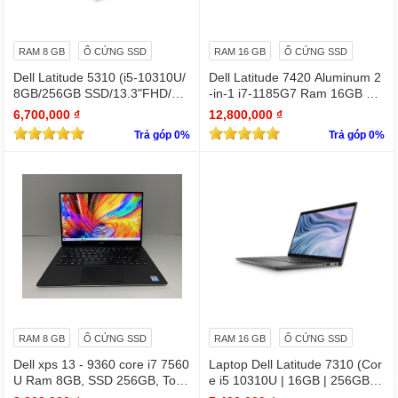
RAM 8 GB
Ổ CỨNG SSD
RAM 16 GB
Ổ CỨNG SSD
Dell Latitude 5310 (i5-10310U/
Dell Latitude 7420 Aluminum 2
8GB/256GB SSD/13.3"FHD/Wi
-in-1 i7-1185G7 Ram 16GB Ful
n11Pro)
l HD TOUCH x360
6,700,000 ₫
12,800,000 ₫
Trả góp 0%
Trả góp 0%
RAM 8 GB
Ổ CỨNG SSD
RAM 16 GB
Ổ CỨNG SSD
Dell xps 13 - 9360 core i7 7560
Laptop Dell Latitude 7310 (Cor
U Ram 8GB, SSD 256GB, Touc
e i5 10310U | 16GB | 256GB | I
hscreen QHD (3200x1800)
ntel UHD | 13.3 FHD