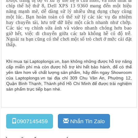
Được trang bị bộ vi xử lý thế hệ 8 của Intel, và mới nhất là
chíp thế hệ thứ 8, Dell XPS 13 9360 mang đến một hiệu
năng mạnh mẽ, dễ dàng sử lý nhiều ứng dụng chạy cùng
một lúc. Bạn hoàn toàn có thể xử lý các tác vụ đa nhiệm
hay chuyển tải, lưu trữ dữ liệu một cách nhanh như chớp.
Các tác vụ chỉnh sửa ảnh và video nhanh chóng hơn bao
giờ hết, việc di chuyển giữa các tab không hề có độ trễ.
Ngoài ra bạn cũng có thể chơi một số trò chơi ở mức cài đặt
thấp.
Khi mua
tại Laptoplongs.vn, bạn không những được hỗ trợ nâng
cấp miễn phí mà còn được hỗ trợ khi hết bảo hành, để có thể
yên tâm hơn về chất lượng sản phẩm, hãy đến ngay Showroom
của Laptoplongs.vn tại địa chỉ 309 Chu Văn An, Phường 12,
Quận Bình Thạnh, Thành phố Hồ Chí Minh để được trải nghiệm
sản phẩm trực tiếp bạn nhé.
0907145459
Nhắn Tin Zalo