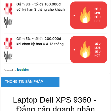
Giảm 3% – tối đa 100.000đ
với kỳ hạn 3 tháng cho khách
SIÊU
MỚI,
hàng đã phát sinh đơn hàng
SIÊU
HPL
HOT
Giảm 5% – tối đa 200.000đ
khi chọn kỳ hạn 6 & 12 tháng
SIÊU
MỚI,
cho khách hàng đã phát sinh
SIÊU
đơn hàng HPL
HOT
Powered by
THÔNG TIN SẢN PHẨM
Laptop Dell XPS 9360 - 
Đẳng cấp doanh nhân