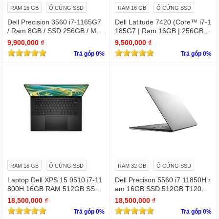
RAM 16 GB
Ổ CỨNG SSD
RAM 16 GB
Ổ CỨNG SSD
Dell Precision 3560 i7-1165G7
Dell Latitude 7420 (Core™ i7-1
/ Ram 8GB / SSD 256GB / Màn
185G7 | Ram 16GB | 256GB S
15.6″ IPS Full HD 1920×1080 I
SD | 14.0inch FHD)
9,900,000 ₫
9,500,000 ₫
PS / VGA NVIDIA Quadro T500
Trả góp 0%
Trả góp 0%
RAM 16 GB
Ổ CỨNG SSD
RAM 32 GB
Ổ CỨNG SSD
Laptop Dell XPS 15 9510 i7-11
Dell Precison 5560 i7 11850H r
800H 16GB RAM 512GB SSD
am 16GB SSD 512GB T1200 4
RTX 3050 15.6 inches FHD 19
GB FHD +
18,500,000 ₫
18,500,000 ₫
20 X 1080
Trả góp 0%
Trả góp 0%