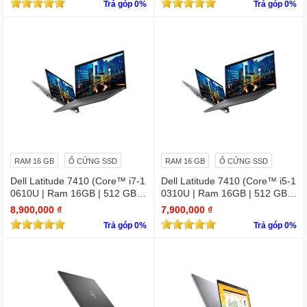
Trả góp 0%
Trả góp 0%
RAM 16 GB
Ổ CỨNG SSD
RAM 16 GB
Ổ CỨNG SSD
Dell Latitude 7410 (Core™ i7-1
Dell Latitude 7410 (Core™ i5-1
0610U | Ram 16GB | 512 GB S
0310U | Ram 16GB | 512 GB S
SD | 14.0inch FHD) 2 in 1 cảm
SD | 14.0inch FHD) 2 in 1 cảm
8,900,000 ₫
7,900,000 ₫
ứng
ứng
Trả góp 0%
Trả góp 0%