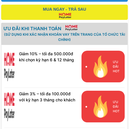
MUA NGAY - TRẢ SAU
ƯU ĐÃI KHI THANH TOÁN
(SỬ DỤNG KHI XÁC NHẬN KHOẢN VAY TRÊN TRANG CỦA TỔ CHỨC TÀI
CHÍNH)
Giảm 10% – tối đa 500.000đ
khi chọn kỳ hạn 6 & 12 tháng
ƯU
cho khách hàng mới
ĐÃI
HOT
Giảm 3% – tối đa 100.000đ
với kỳ hạn 3 tháng cho khách
ƯU
hàng mới
ĐÃI
HOT