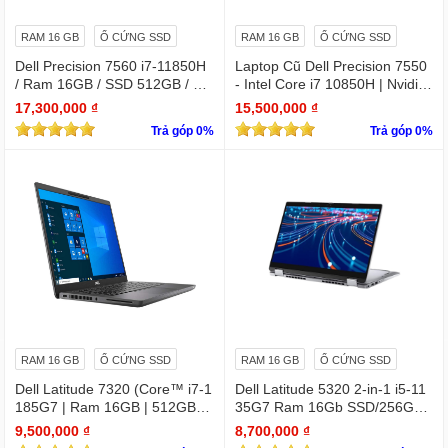
RAM 16 GB
Ổ CỨNG SSD
RAM 16 GB
Ổ CỨNG SSD
Dell Precision 7560 i7-11850H
Laptop Cũ Dell Precision 7550
/ Ram 16GB / SSD 512GB / Mà
- Intel Core i7 10850H | Nvidia
n 15.6″ IPS FullHD 1920×1080
Quadro T2000
17,300,000 ₫
15,500,000 ₫
/ VGA Quadro T1200 4GB GD
Trả góp 0%
Trả góp 0%
DR6
RAM 16 GB
Ổ CỨNG SSD
RAM 16 GB
Ổ CỨNG SSD
Dell Latitude 7320 (Core™ i7-1
Dell Latitude 5320 2-in-1 i5-11
185G7 | Ram 16GB | 512GB S
35G7 Ram 16Gb SSD/256GB
SD | 13.3 inch FHD)
13.3″ FHD X360 Touch
9,500,000 ₫
8,700,000 ₫