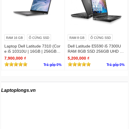
RAM 16 GB
Ổ CỨNG SSD
RAM 8 GB
Ổ CỨNG SSD
Laptop Dell Latitude 7310 (Cor
Dell Latitude E5590 i5 7300U
e i5 10310U | 16GB | 256GB | I
RAM 8GB SSD 256GB UHD Gr
ntel UHD | 13.3 FHD Cảm ứng
aphics 620 15.6 INCH FHD
7,900,000 ₫
5,200,000 ₫
Trả góp 0%
Trả góp 0%
Laptoplongs.vn