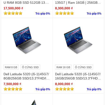
U RAM 8GB SSD 512GB 13.4"
135G7 | Ram 16GB | 256GB S
4K Touchscreen
SD | 14.0inch FHD)
17,500,000 ₫
8,300,000 ₫
Trả góp 0%
Trả góp 0%
RAM 8 GB
Ổ CỨNG SSD
RAM 16 GB
Ổ CỨNG SSD
Dell Latitude 5320 (i5-1145G7/
Dell Latitude 5320 (i5-1145G7/
8GB/256GB SSD/13.3"FHD/Iris
16GB/256GB SSD/13.3"FHD/Iri
Xe Graphics/Win11Pro)
s Xe Graphics/Win11Pro)
7,500,000 ₫
8,000,000 ₫
Trả góp 0%
Trả góp 0%