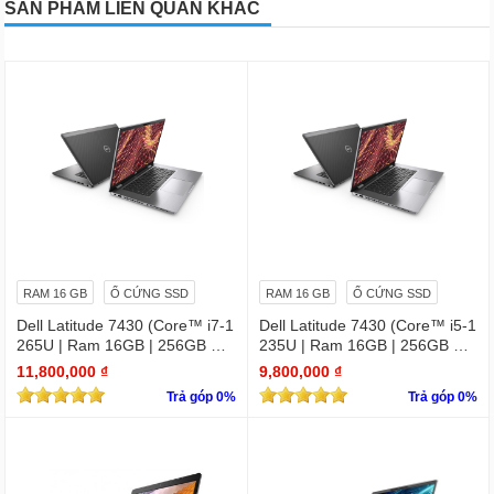
SẢN PHẨM LIÊN QUAN KHÁC
RAM 16 GB
Ổ CỨNG SSD
RAM 16 GB
Ổ CỨNG SSD
Dell Latitude 7430 (Core™ i7-1
Dell Latitude 7430 (Core™ i5-1
265U | Ram 16GB | 256GB SS
235U | Ram 16GB | 256GB SS
D | 14.0inch FHD)
D | 14.0inch FHD)
11,800,000 ₫
9,800,000 ₫
Trả góp 0%
Trả góp 0%