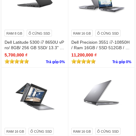
RAM 8 GB
Ổ CỨNG SSD
RAM 16 GB
Ổ CỨNG SSD
Dell Latitude 5300 i7 8650U vP
Dell Precision 3551 i7-10850H
ro/ 8GB/ 256 GB SSD/ 13.3" /
/ Ram 16GB / SSD 512GB / Mà
Win 10 Pro
n 15.6″ IPS Full HD 1920×1080
5,700,000 ₫
11,200,000 ₫
IPS / VGA NVIDIA Quadro P62
Trả góp 0%
Trả góp 0%
0
RAM 16 GB
Ổ CỨNG SSD
RAM 16 GB
Ổ CỨNG SSD