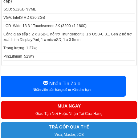
cấp)
SSD: 512GB NVME
VGA: Intel® HD 620 2GB
LCD: Wide 13.3 " Touchscreen 3K (3200 x1 1800)
Cổng giao tiếp : 2 x USB-C hỗ trợ Thunderbolt 3, 1 x USB-C 3.1 Gen 2 hỗ trợ
xuất hình DisplayPort, 1 x microSD, 1 x 3.5mm
Trọng lượng: 1.27kg
Pin:Lithium 52Wh
Nhắn Tin Zalo
Nhân viên bán hàng sẽ tư vấn cho bạn
MUA NGAY
Giao Tận Nơi Hoặc Nhận Tại Cửa Hàng
TRẢ GÓP QUA THẺ
Visa, Master, JCB