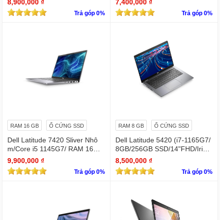
8,900,000 ₫
7,400,000 ₫
Trả góp 0%
Trả góp 0%
RAM 16 GB
Ổ CỨNG SSD
RAM 8 GB
Ổ CỨNG SSD
Dell Latitude 7420 Sliver Nhô
Dell Latitude 5420 (i7-1165G7/
m/Core i5 1145G7/ RAM 16Gb/
8GB/256GB SSD/14"FHD/Iris X
SSD Nvme 512Gb/LCD 14' FH
e Graphics/Win11Pro)
9,900,000 ₫
8,500,000 ₫
D 1920 x 1080/ Like new / WIN
Trả góp 0%
Trả góp 0%
bản quyền