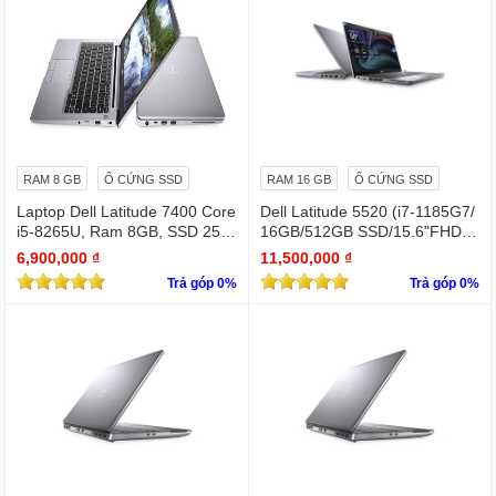
RAM 8 GB
Ổ CỨNG SSD
RAM 16 GB
Ổ CỨNG SSD
Laptop Dell Latitude 7400 Core
Dell Latitude 5520 (i7-1185G7/
i5-8265U, Ram 8GB, SSD 256
16GB/512GB SSD/15.6"FHD/Iri
GB, 14 Inch FHD silver
s Xe Graphics/Win11Pro)
6,900,000 ₫
11,500,000 ₫
Trả góp 0%
Trả góp 0%