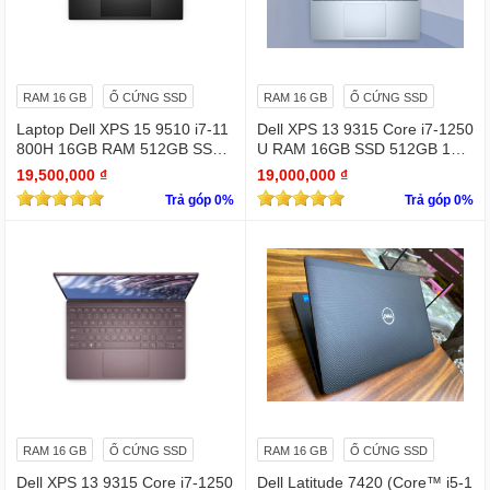
RAM 16 GB
Ổ CỨNG SSD
RAM 16 GB
Ổ CỨNG SSD
Laptop Dell XPS 15 9510 i7-11
Dell XPS 13 9315 Core i7-1250
800H 16GB RAM 512GB SSD
U RAM 16GB SSD 512GB 13.
RTX 3050 15.6 inches 4K Touc
4" 4K Touchscreen
19,500,000 ₫
19,000,000 ₫
hscreen
Trả góp 0%
Trả góp 0%
RAM 16 GB
Ổ CỨNG SSD
RAM 16 GB
Ổ CỨNG SSD
Dell XPS 13 9315 Core i7-1250
Dell Latitude 7420 (Core™ i5-1