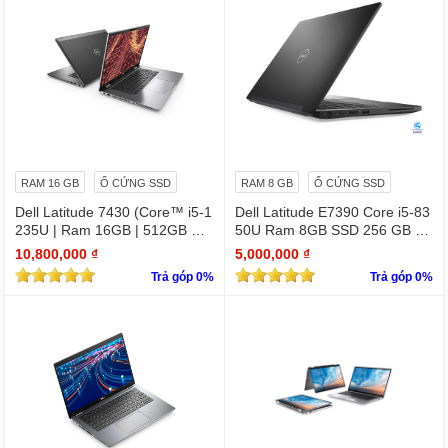
RAM 16 GB
Ổ CỨNG SSD
RAM 8 GB
Ổ CỨNG SSD
Dell Latitude 7430 (Core™ i5-1
Dell Latitude E7390 Core i5-83
235U | Ram 16GB | 512GB SS
50U Ram 8GB SSD 256 GB 1
D | 14.0inch FHD)
3.3 " Full HD (1920 x 1080)
10,800,000 ₫
5,000,000 ₫
Trả góp 0%
Trả góp 0%