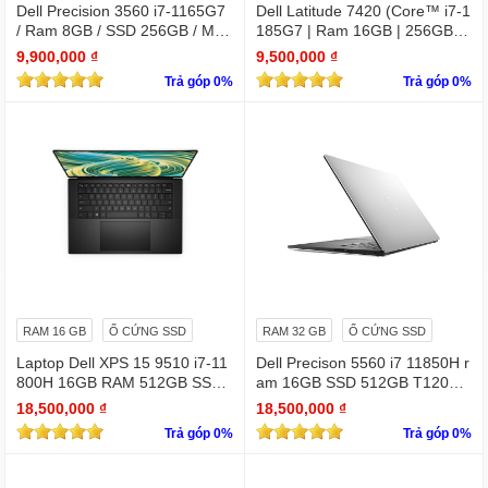
Dell Precision 3560 i7-1165G7
Dell Latitude 7420 (Core™ i7-1
/ Ram 8GB / SSD 256GB / Màn
185G7 | Ram 16GB | 256GB S
15.6″ IPS Full HD 1920×1080 I
SD | 14.0inch FHD)
9,900,000 ₫
9,500,000 ₫
PS / VGA NVIDIA Quadro T500
Trả góp 0%
Trả góp 0%
RAM 16 GB
Ổ CỨNG SSD
RAM 32 GB
Ổ CỨNG SSD
Laptop Dell XPS 15 9510 i7-11
Dell Precison 5560 i7 11850H r
800H 16GB RAM 512GB SSD
am 16GB SSD 512GB T1200 4
RTX 3050 15.6 inches FHD 19
GB FHD +
18,500,000 ₫
18,500,000 ₫
20 X 1080
Trả góp 0%
Trả góp 0%