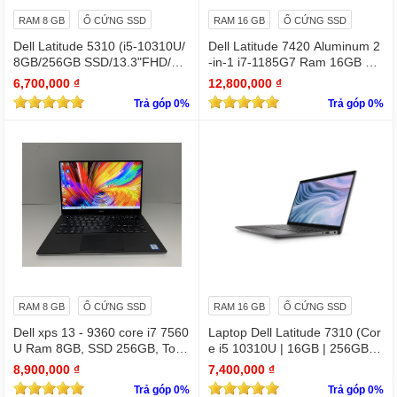
RAM 8 GB
Ổ CỨNG SSD
RAM 16 GB
Ổ CỨNG SSD
Dell Latitude 5310 (i5-10310U/
Dell Latitude 7420 Aluminum 2
8GB/256GB SSD/13.3"FHD/Wi
-in-1 i7-1185G7 Ram 16GB Ful
n11Pro)
l HD TOUCH x360
6,700,000 ₫
12,800,000 ₫
Trả góp 0%
Trả góp 0%
RAM 8 GB
Ổ CỨNG SSD
RAM 16 GB
Ổ CỨNG SSD
Dell xps 13 - 9360 core i7 7560
Laptop Dell Latitude 7310 (Cor
U Ram 8GB, SSD 256GB, Touc
e i5 10310U | 16GB | 256GB | I
hscreen QHD (3200x1800)
ntel UHD | 13.3 FHD
8,900,000 ₫
7,400,000 ₫
Trả góp 0%
Trả góp 0%