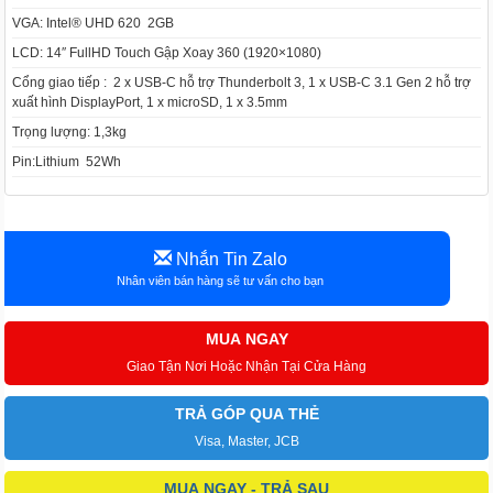
VGA: Intel® UHD 620 2GB
LCD: 14″ FullHD Touch Gập Xoay 360 (1920×1080)
Cổng giao tiếp : 2 x USB-C hỗ trợ Thunderbolt 3, 1 x USB-C 3.1 Gen 2 hỗ trợ
xuất hình DisplayPort, 1 x microSD, 1 x 3.5mm
Trọng lượng: 1,3kg
Pin:Lithium 52Wh
Nhắn Tin Zalo
Nhân viên bán hàng sẽ tư vấn cho bạn
MUA NGAY
Giao Tận Nơi Hoặc Nhận Tại Cửa Hàng
TRẢ GÓP QUA THẺ
Visa, Master, JCB
MUA NGAY - TRẢ SAU