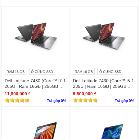
RAM 16 GB
Ổ CỨNG SSD
RAM 16 GB
Ổ CỨNG SSD
Dell Latitude 7430 (Core™ i7-1
Dell Latitude 7430 (Core™ i5-1
265U | Ram 16GB | 256GB SS
235U | Ram 16GB | 256GB SS
D | 14.0inch FHD)
D | 14.0inch FHD)
11,800,000 ₫
9,800,000 ₫
Trả góp 0%
Trả góp 0%