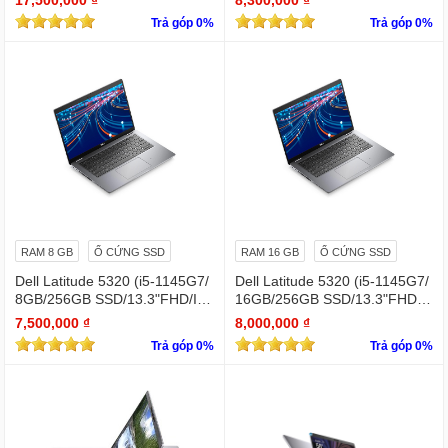
Trả góp 0%
Trả góp 0%
RAM 8 GB
Ổ CỨNG SSD
RAM 16 GB
Ổ CỨNG SSD
Dell Latitude 5320 (i5-1145G7/
Dell Latitude 5320 (i5-1145G7/
8GB/256GB SSD/13.3"FHD/Iris
16GB/256GB SSD/13.3"FHD/Iri
Xe Graphics/Win11Pro)
s Xe Graphics/Win11Pro)
7,500,000 ₫
8,000,000 ₫
Trả góp 0%
Trả góp 0%