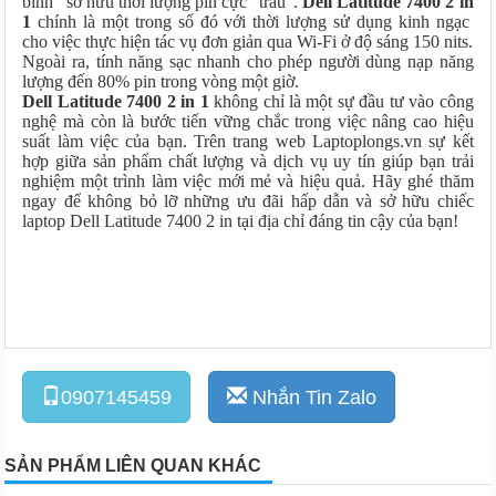
binh” sở hữu thời lượng pin cực “trâu”.
Dell Latitude 7400 2 in
1
chính là một trong số đó với thời lượng sử dụng kinh ngạc
cho việc thực hiện tác vụ đơn giản qua Wi-Fi ở độ sáng 150 nits.
Ngoài ra, tính năng sạc nhanh cho phép người dùng nạp năng
lượng đến 80% pin trong vòng một giờ.
Dell Latitude 7400 2 in 1
không chỉ là một sự đầu tư vào công
nghệ mà còn là bước tiến vững chắc trong việc nâng cao hiệu
suất làm việc của bạn. Trên trang web Laptoplongs.vn sự kết
hợp giữa sản phẩm chất lượng và dịch vụ uy tín giúp bạn trải
nghiệm một trình làm việc mới mẻ và hiệu quả. Hãy ghé thăm
ngay để không bỏ lỡ những ưu đãi hấp dẫn và sở hữu chiếc
laptop Dell Latitude 7400 2 in tại địa chỉ đáng tin cậy của bạn!
0907145459
Nhắn Tin Zalo
SẢN PHẨM LIÊN QUAN KHÁC