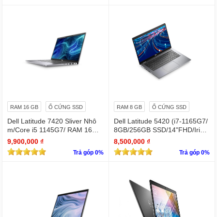
RAM 16 GB
Ổ CỨNG SSD
RAM 8 GB
Ổ CỨNG SSD
Dell Latitude 7420 Sliver Nhô
Dell Latitude 5420 (i7-1165G7/
m/Core i5 1145G7/ RAM 16Gb/
8GB/256GB SSD/14"FHD/Iris X
SSD Nvme 512Gb/LCD 14' FH
e Graphics/Win11Pro)
9,900,000 ₫
8,500,000 ₫
D 1920 x 1080/ Like new / WIN
Trả góp 0%
Trả góp 0%
bản quyền