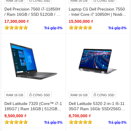
RAM 16 GB
Ổ CỨNG SSD
RAM 16 GB
Ổ CỨNG SSD
Dell Precision 7560 i7-11850H
Laptop Cũ Dell Precision 7550
/ Ram 16GB / SSD 512GB / Mà
- Intel Core i7 10850H | Nvidia
n 15.6″ IPS FullHD 1920×1080
Quadro T2000
17,300,000 ₫
15,500,000 ₫
/ VGA Quadro T1200 4GB GD
Trả góp 0%
Trả góp 0%
DR6
RAM 16 GB
Ổ CỨNG SSD
RAM 16 GB
Ổ CỨNG SSD
Dell Latitude 7320 (Core™ i7-1
Dell Latitude 5320 2-in-1 i5-11
185G7 | Ram 16GB | 512GB S
35G7 Ram 16Gb SSD/256GB
SD | 13.3 inch FHD)
13.3″ FHD X360 Touch
9,500,000 ₫
8,700,000 ₫
Trả góp 0%
Trả góp 0%