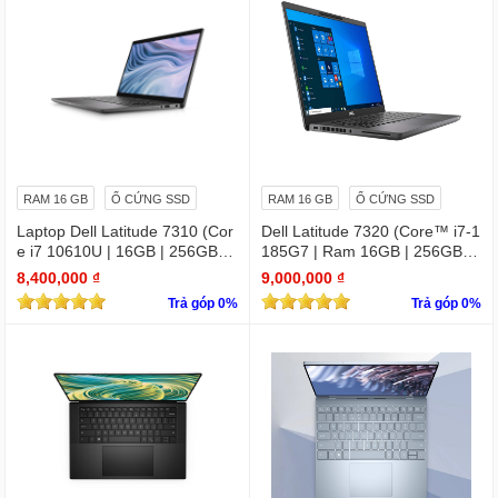
RAM 16 GB
Ổ CỨNG SSD
RAM 16 GB
Ổ CỨNG SSD
Laptop Dell Latitude 7310 (Cor
Dell Latitude 7320 (Core™ i7-1
e i7 10610U | 16GB | 256GB | I
185G7 | Ram 16GB | 256GB S
ntel UHD | 13.3 FHD
SD | 13.3 inch FHD)
8,400,000 ₫
9,000,000 ₫
Trả góp 0%
Trả góp 0%