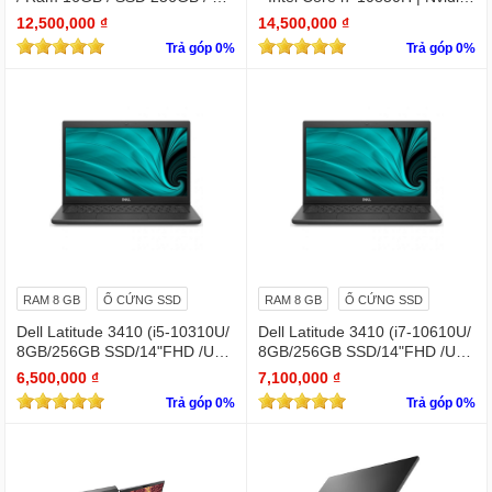
n 15.6″ IPS Full HD 1920×1080
Quadro T1000
12,500,000 ₫
14,500,000 ₫
IPS / VGA NVIDIA Quadro T60
Trả góp 0%
Trả góp 0%
0
RAM 8 GB
Ổ CỨNG SSD
RAM 8 GB
Ổ CỨNG SSD
Dell Latitude 3410 (i5-10310U/
Dell Latitude 3410 (i7-10610U/
8GB/256GB SSD/14"FHD /UH
8GB/256GB SSD/14"FHD /UH
D Graphics/Win11Pro)
D Graphics/Win11Pro)
6,500,000 ₫
7,100,000 ₫
Trả góp 0%
Trả góp 0%