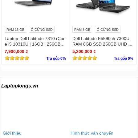
RAM 16 GB
Ổ CỨNG SSD
RAM 8 GB
Ổ CỨNG SSD
Laptop Dell Latitude 7310 (Cor
Dell Latitude E5590 i5 7300U
e i5 10310U | 16GB | 256GB | I
RAM 8GB SSD 256GB UHD Gr
ntel UHD | 13.3 FHD Cảm ứng
aphics 620 15.6 INCH FHD
7,900,000 ₫
5,200,000 ₫
Trả góp 0%
Trả góp 0%
Laptoplongs.vn
Giới thiệu
Hình thức vận chuyển