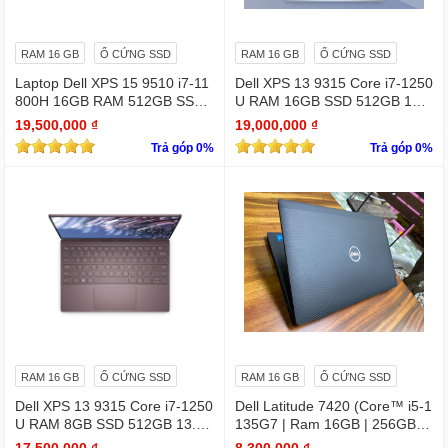
RAM 16 GB
Ổ CỨNG SSD
RAM 16 GB
Ổ CỨNG SSD
Laptop Dell XPS 15 9510 i7-11
Dell XPS 13 9315 Core i7-1250
800H 16GB RAM 512GB SSD
U RAM 16GB SSD 512GB 13.
RTX 3050 15.6 inches 4K Touc
4" 4K Touchscreen
19,500,000 ₫
19,000,000 ₫
hscreen
Trả góp 0%
Trả góp 0%
RAM 16 GB
Ổ CỨNG SSD
RAM 16 GB
Ổ CỨNG SSD
Dell XPS 13 9315 Core i7-1250
Dell Latitude 7420 (Core™ i5-1
U RAM 8GB SSD 512GB 13.4"
135G7 | Ram 16GB | 256GB S
4K Touchscreen
SD | 14.0inch FHD)
17,500,000 ₫
8,300,000 ₫