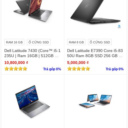
RAM 16 GB
Ổ CỨNG SSD
RAM 8 GB
Ổ CỨNG SSD
Dell Latitude 7430 (Core™ i5-1
Dell Latitude E7390 Core i5-83
235U | Ram 16GB | 512GB SS
50U Ram 8GB SSD 256 GB 1
D | 14.0inch FHD)
3.3 " Full HD (1920 x 1080)
10,800,000 ₫
5,000,000 ₫
Trả góp 0%
Trả góp 0%