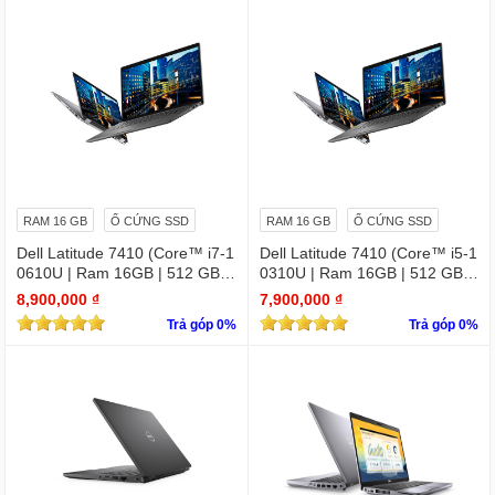
RAM 16 GB
Ổ CỨNG SSD
RAM 16 GB
Ổ CỨNG SSD
Dell Latitude 7410 (Core™ i7-1
Dell Latitude 7410 (Core™ i5-1
0610U | Ram 16GB | 512 GB S
0310U | Ram 16GB | 512 GB S
SD | 14.0inch FHD) 2 in 1 cảm
SD | 14.0inch FHD) 2 in 1 cảm
8,900,000 ₫
7,900,000 ₫
ứng
ứng
Trả góp 0%
Trả góp 0%