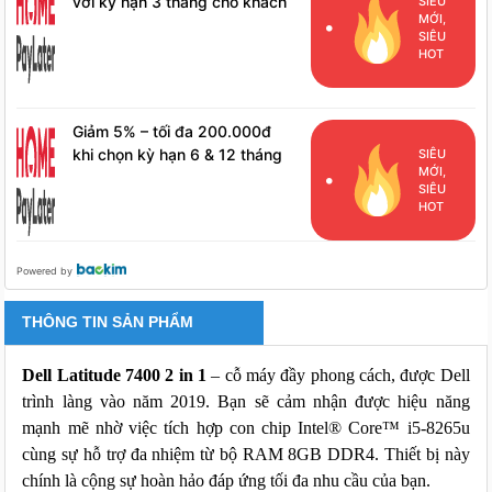
với kỳ hạn 3 tháng cho khách
SIÊU
MỚI,
hàng đã phát sinh đơn hàng
SIÊU
HPL
HOT
Giảm 5% – tối đa 200.000đ
khi chọn kỳ hạn 6 & 12 tháng
SIÊU
MỚI,
cho khách hàng đã phát sinh
SIÊU
đơn hàng HPL
HOT
Powered by
THÔNG TIN SẢN PHẨM
Dell Latitude 7400 2 in 1
– cỗ máy đầy phong cách, được Dell
trình làng vào năm 2019. Bạn sẽ cảm nhận được hiệu năng
mạnh mẽ nhờ việc tích hợp con chip Intel® Core™ i5-8265u
cùng sự hỗ trợ đa nhiệm từ bộ RAM 8GB DDR4. Thiết bị này
chính là cộng sự hoàn hảo đáp ứng tối đa nhu cầu của bạn.