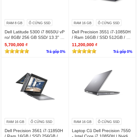
RAM 8 GB
Ổ CỨNG SSD
RAM 16 GB
Ổ CỨNG SSD
Dell Latitude 5300 i7 8650U vP
Dell Precision 3551 i7-10850H
ro/ 8GB/ 256 GB SSD/ 13.3" /
/ Ram 16GB / SSD 512GB / Mà
Win 10 Pro
n 15.6″ IPS Full HD 1920×1080
5,700,000 ₫
11,200,000 ₫
IPS / VGA NVIDIA Quadro P62
Trả góp 0%
Trả góp 0%
0
RAM 16 GB
Ổ CỨNG SSD
RAM 16 GB
Ổ CỨNG SSD
Dell Precision 3561 i7-11850H
Laptop Cũ Dell Precision 7550
/ Ram 16GB / SSD 256GB / Mà
- Intel Core i7 10850H | Nvidia