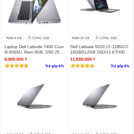
RAM 8 GB
Ổ CỨNG SSD
RAM 16 GB
Ổ CỨNG SSD
Laptop Dell Latitude 7400 Core
Dell Latitude 5520 (i7-1185G7/
i5-8265U, Ram 8GB, SSD 256
16GB/512GB SSD/15.6"FHD/Iri
GB, 14 Inch FHD silver
s Xe Graphics/Win11Pro)
6,900,000 ₫
11,500,000 ₫
Trả góp 0%
Trả góp 0%