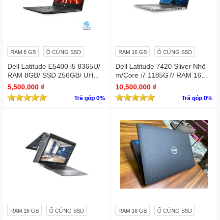
RAM 8 GB
Ổ CỨNG SSD
RAM 16 GB
Ổ CỨNG SSD
Dell Latitude E5400 i5 8365U/
Dell Latitude 7420 Sliver Nhô
RAM 8GB/ SSD 256GB/ UHD
m/Core i7 1185G7/ RAM 16Gb/
Graphics 620/ 14 INCH FHD
SSD Nvme 256Gb/LCD 14' FH
5,500,000 ₫
10,500,000 ₫
D 1920 x 1080/ Like new / WIN
Trả góp 0%
Trả góp 0%
bản quyền
RAM 16 GB
Ổ CỨNG SSD
RAM 16 GB
Ổ CỨNG SSD