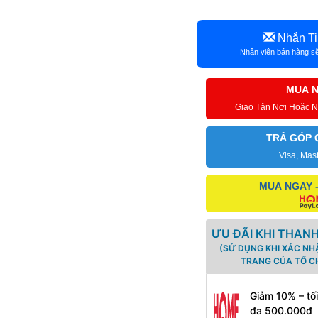
Nhắn Ti
Nhân viên bán hàng sẽ
MUA 
Giao Tận Nơi Hoặc 
TRẢ GÓP 
Visa, Mas
MUA NGAY 
ƯU ĐÃI KHI THAN
(SỬ DỤNG KHI XÁC NH
TRANG CỦA TỔ CH
Giảm 10% – tố
đa 500.000đ