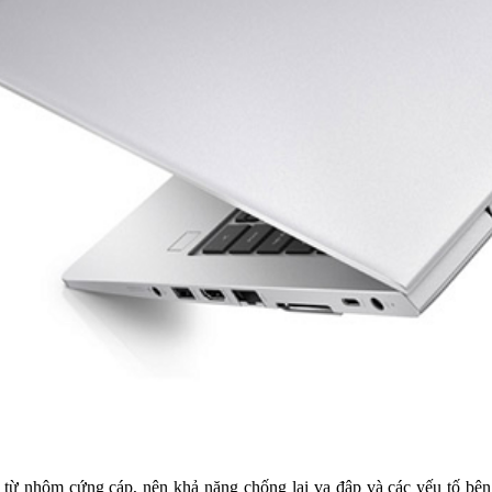
ừ nhôm cứng cáp, nên khả năng chống lại va đập và các yếu tố bên n