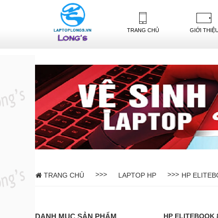
-->
TRANG CHỦ
GIỚI THIỆ
>>>
>>>
TRANG CHỦ
LAPTOP HP
HP ELITEB
DANH MỤC SẢN PHẨM
HP ELITEBOOK 8