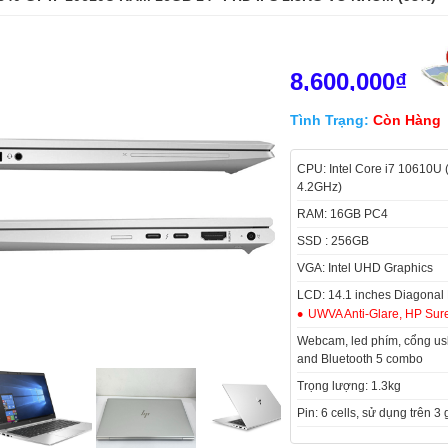
8,600,000₫
Tình Trạng:
Còn Hàng
CPU: Intel Core i7 10610U
4.2GHz)
RAM: 16GB PC4
SSD : 256GB
VGA: Intel UHD Graphics
LCD: 14.1 inches Diagonal 
UWVA Anti-Glare, HP Sur
Webcam, led phím, cổng usb
and Bluetooth 5 combo
Trọng lượng: 1.3kg
Pin: 6 cells, sử dụng trên 3 