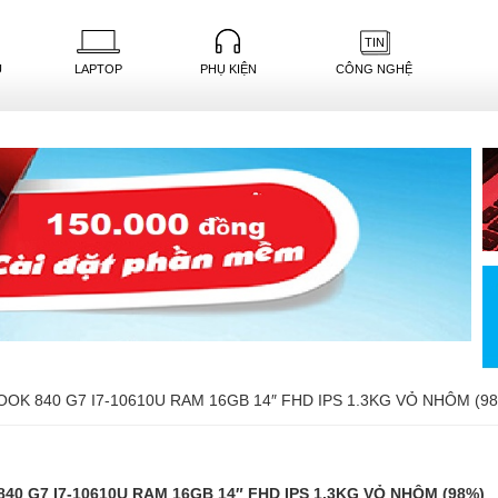
TIN
U
LAPTOP
PHỤ KIỆN
CÔNG NGHỆ
OOK 840 G7 I7-10610U RAM 16GB 14″ FHD IPS 1.3KG VỎ NHÔM (9
40 G7 I7-10610U RAM 16GB 14″ FHD IPS 1.3KG VỎ NHÔM (98%)