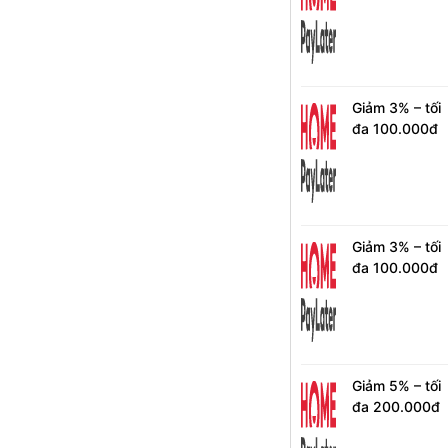
khi chọn kỳ
hạn 6 & 12
tháng cho
khách hàng
mới
Giảm 3% – tối
đa 100.000đ
với kỳ hạn 3
tháng cho
khách hàng
mới
Giảm 3% – tối
đa 100.000đ
với kỳ hạn 3
tháng cho
khách hàng đ
phát sinh đơn
hàng HPL
Giảm 5% – tối
đa 200.000đ
khi chọn kỳ