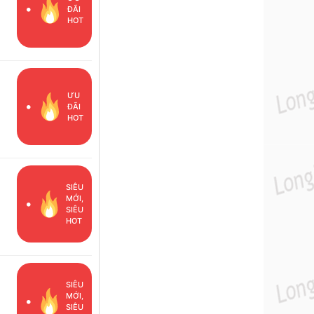
ĐÃI
HOT
ƯU
ĐÃI
HOT
SIÊU
MỚI,
SIÊU
HOT
ã
SIÊU
MỚI,
SIÊU