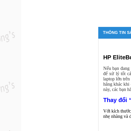
THÔNG TIN S
HP Elite
Nếu bạn đang m
để xử lý tốt 
laptop lớn trê
hãng khác khi 
này, các bạn h
Thay đổi 
Với kích thướ
nhẹ nhàng và d