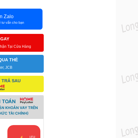
n Zalo
 tư vấn cho bạn
NGAY
Nhận Tại Cửa Hàng
QUA THẺ
ter, JCB
- TRẢ SAU
H TOÁN
ẬN KHOẢN VAY TRÊN
ỨC TÀI CHÍNH)
i
ƯU