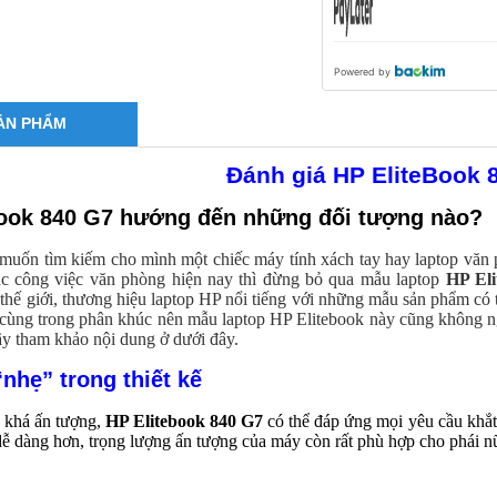
hạn 6 & 12
tháng cho
khách hàng đ
phát sinh đơn
Powered by
hàng HPL
ẢN PHẨM
Đánh giá HP EliteBook 
Book 840 G7 hướng đến những đối tượng nào?
uốn tìm kiếm cho mình một chiếc máy tính xách tay hay laptop văn ph
các công việc văn phòng hiện nay thì đừng bỏ qua mẫu laptop
HP Eli
n thế giới, thương hiệu laptop HP nổi tiếng với những mẫu sản phẩm có t
cùng trong phân khúc nên mẫu laptop HP Elitebook này cũng không ng
ãy tham khảo nội dung ở dưới đây.
“nhẹ” trong thiết kế
c khá ấn tượng,
HP Elitebook 840 G7
có thể đáp ứng mọi yêu cầu khắt k
ễ dàng hơn, trọng lượng ấn tượng của máy còn rất phù hợp cho phái n