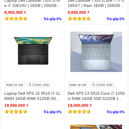
Laptop Dell Latitude 7310 (Cor
Dell Latitude 7320 (Core™ i7-1
e i7 10610U | 16GB | 256GB | I
185G7 | Ram 16GB | 256GB S
ntel UHD | 13.3 FHD
SD | 13.3 inch FHD)
8,400,000 ₫
9,000,000 ₫
Trả góp 0%
Trả góp 0%
RAM 16 GB
Ổ CỨNG SSD
RAM 16 GB
Ổ CỨNG SSD
Laptop Dell XPS 15 9510 i7-11
Dell XPS 13 9315 Core i7-1250
800H 16GB RAM 512GB SSD
U RAM 16GB SSD 512GB 13.
RTX 3050 15.6 inches 4K Touc
4" 4K Touchscreen
19,500,000 ₫
19,000,000 ₫
hscreen
Trả góp 0%
Trả góp 0%