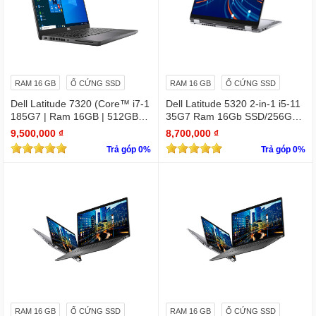
RAM 16 GB
Ổ CỨNG SSD
RAM 16 GB
Ổ CỨNG SSD
Dell Latitude 7320 (Core™ i7-1
Dell Latitude 5320 2-in-1 i5-11
185G7 | Ram 16GB | 512GB S
35G7 Ram 16Gb SSD/256GB
SD | 13.3 inch FHD)
13.3″ FHD X360 Touch
9,500,000 ₫
8,700,000 ₫
Trả góp 0%
Trả góp 0%
RAM 16 GB
Ổ CỨNG SSD
RAM 16 GB
Ổ CỨNG SSD