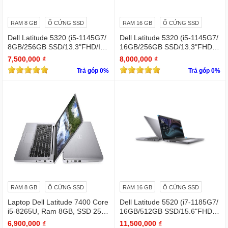
RAM 8 GB
Ổ CỨNG SSD
RAM 16 GB
Ổ CỨNG SSD
Dell Latitude 5320 (i5-1145G7/
Dell Latitude 5320 (i5-1145G7/
8GB/256GB SSD/13.3"FHD/Iris
16GB/256GB SSD/13.3"FHD/Iri
Xe Graphics/Win11Pro)
s Xe Graphics/Win11Pro)
7,500,000 ₫
8,000,000 ₫
Trả góp 0%
Trả góp 0%
RAM 8 GB
Ổ CỨNG SSD
RAM 16 GB
Ổ CỨNG SSD
Laptop Dell Latitude 7400 Core
Dell Latitude 5520 (i7-1185G7/
i5-8265U, Ram 8GB, SSD 256
16GB/512GB SSD/15.6"FHD/Iri
GB, 14 Inch FHD silver
s Xe Graphics/Win11Pro)
6,900,000 ₫
11,500,000 ₫