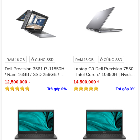
RAM 16 GB
Ổ CỨNG SSD
RAM 16 GB
Ổ CỨNG SSD
Dell Precision 3561 i7-11850H
Laptop Cũ Dell Precision 7550
/ Ram 16GB / SSD 256GB / Mà
- Intel Core i7 10850H | Nvidia
n 15.6″ IPS Full HD 1920×1080
Quadro T1000
12,500,000 ₫
14,500,000 ₫
IPS / VGA NVIDIA Quadro T60
Trả góp 0%
Trả góp 0%
0