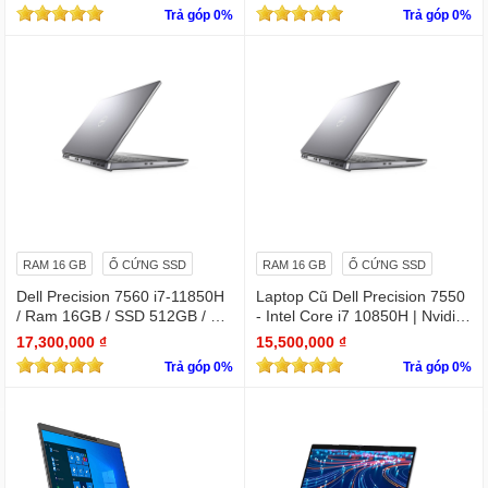
Trả góp 0%
Trả góp 0%
RAM 16 GB
Ổ CỨNG SSD
RAM 16 GB
Ổ CỨNG SSD
Dell Precision 7560 i7-11850H
Laptop Cũ Dell Precision 7550
/ Ram 16GB / SSD 512GB / Mà
- Intel Core i7 10850H | Nvidia
n 15.6″ IPS FullHD 1920×1080
Quadro T2000
17,300,000 ₫
15,500,000 ₫
/ VGA Quadro T1200 4GB GD
Trả góp 0%
Trả góp 0%
DR6