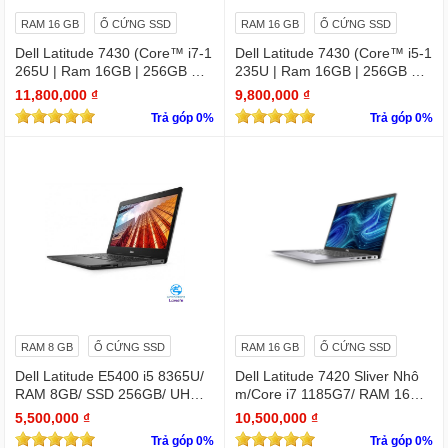
RAM 16 GB
Ổ CỨNG SSD
RAM 16 GB
Ổ CỨNG SSD
Dell Latitude 7430 (Core™ i7-1
Dell Latitude 7430 (Core™ i5-1
265U | Ram 16GB | 256GB SS
235U | Ram 16GB | 256GB SS
D | 14.0inch FHD)
D | 14.0inch FHD)
11,800,000 ₫
9,800,000 ₫
Trả góp 0%
Trả góp 0%
RAM 8 GB
Ổ CỨNG SSD
RAM 16 GB
Ổ CỨNG SSD
Dell Latitude E5400 i5 8365U/
Dell Latitude 7420 Sliver Nhô
RAM 8GB/ SSD 256GB/ UHD
m/Core i7 1185G7/ RAM 16Gb/
Graphics 620/ 14 INCH FHD
SSD Nvme 256Gb/LCD 14' FH
5,500,000 ₫
10,500,000 ₫
D 1920 x 1080/ Like new / WIN
Trả góp 0%
Trả góp 0%