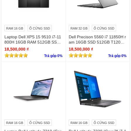
RAM 16 GB
Ổ CỨNG SSD
RAM 32 GB
Ổ CỨNG SSD
Laptop Dell XPS 15 9510 i7-11
Dell Precison 5560 i7 11850H r
800H 16GB RAM 512GB SSD
am 16GB SSD 512GB T1200 4
RTX 3050 15.6 inches FHD 19
GB FHD +
18,500,000 ₫
18,500,000 ₫
20 X 1080
Trả góp 0%
Trả góp 0%
RAM 16 GB
Ổ CỨNG SSD
RAM 16 GB
Ổ CỨNG SSD