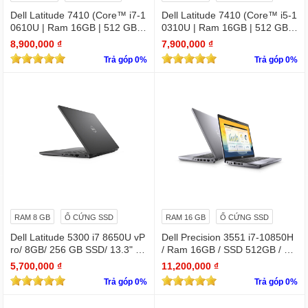
Dell Latitude 7410 (Core™ i7-1
Dell Latitude 7410 (Core™ i5-1
0610U | Ram 16GB | 512 GB S
0310U | Ram 16GB | 512 GB S
SD | 14.0inch FHD) 2 in 1 cảm
SD | 14.0inch FHD) 2 in 1 cảm
8,900,000 ₫
7,900,000 ₫
ứng
ứng
Trả góp 0%
Trả góp 0%
RAM 8 GB
Ổ CỨNG SSD
RAM 16 GB
Ổ CỨNG SSD
Dell Latitude 5300 i7 8650U vP
Dell Precision 3551 i7-10850H
ro/ 8GB/ 256 GB SSD/ 13.3" /
/ Ram 16GB / SSD 512GB / Mà
Win 10 Pro
n 15.6″ IPS Full HD 1920×1080
5,700,000 ₫
11,200,000 ₫
IPS / VGA NVIDIA Quadro P62
Trả góp 0%
Trả góp 0%
0