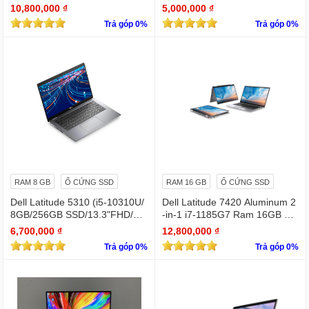
D | 14.0inch FHD)
3.3 " Full HD (1920 x 1080)
10,800,000 ₫
5,000,000 ₫
Trả góp 0%
Trả góp 0%
RAM 8 GB
Ổ CỨNG SSD
RAM 16 GB
Ổ CỨNG SSD
Dell Latitude 5310 (i5-10310U/
Dell Latitude 7420 Aluminum 2
8GB/256GB SSD/13.3"FHD/Wi
-in-1 i7-1185G7 Ram 16GB Ful
n11Pro)
l HD TOUCH x360
6,700,000 ₫
12,800,000 ₫
Trả góp 0%
Trả góp 0%