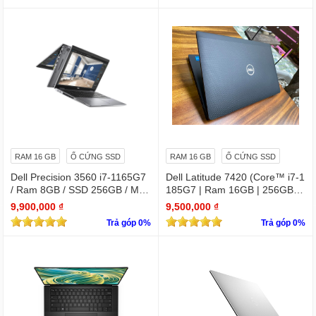
bản quyền
RAM 16 GB
Ổ CỨNG SSD
RAM 16 GB
Ổ CỨNG SSD
Dell Precision 3560 i7-1165G7
Dell Latitude 7420 (Core™ i7-1
/ Ram 8GB / SSD 256GB / Màn
185G7 | Ram 16GB | 256GB S
15.6″ IPS Full HD 1920×1080 I
SD | 14.0inch FHD)
9,900,000 ₫
9,500,000 ₫
PS / VGA NVIDIA Quadro T500
Trả góp 0%
Trả góp 0%