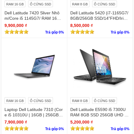
RAM 16 GB
Ổ CỨNG SSD
RAM 8 GB
Ổ CỨNG SSD
Dell Latitude 7420 Sliver Nhô
Dell Latitude 5420 (i7-1165G7/
m/Core i5 1145G7/ RAM 16Gb/
8GB/256GB SSD/14"FHD/Iris X
SSD Nvme 512Gb/LCD 14' FH
e Graphics/Win11Pro)
9,900,000 ₫
8,500,000 ₫
D 1920 x 1080/ Like new / WIN
Trả góp 0%
Trả góp 0%
bản quyền
RAM 16 GB
Ổ CỨNG SSD
RAM 8 GB
Ổ CỨNG SSD
Laptop Dell Latitude 7310 (Cor
Dell Latitude E5590 i5 7300U
e i5 10310U | 16GB | 256GB | I
RAM 8GB SSD 256GB UHD Gr
ntel UHD | 13.3 FHD Cảm ứng
aphics 620 15.6 INCH FHD
7,900,000 ₫
5,200,000 ₫
Trả góp 0%
Trả góp 0%