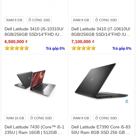
RAM 8 GB
Ổ CỨNG SSD
RAM 8 GB
Ổ CỨNG SSD
Dell Latitude 3410 (i5-10310U/
Dell Latitude 3410 (i7-10610U/
8GB/256GB SSD/14"FHD /UH
8GB/256GB SSD/14"FHD /UH
D Graphics/Win11Pro)
D Graphics/Win11Pro)
6,500,000 ₫
7,100,000 ₫
Trả góp 0%
Trả góp 0%
RAM 16 GB
Ổ CỨNG SSD
RAM 8 GB
Ổ CỨNG SSD
Dell Latitude 7430 (Core™ i5-1
Dell Latitude E7390 Core i5-83
235U | Ram 16GB | 512GB SS
50U Ram 8GB SSD 256 GB 1