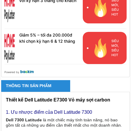
với kỳ hạn 3 tháng cho khách
SIÊU
MỚI,
hàng đã phát sinh đơn hàng
SIÊU
HPL
HOT
Giảm 5% – tối đa 200.000đ
khi chọn kỳ hạn 6 & 12 tháng
SIÊU
MỚI,
cho khách hàng đã phát sinh
SIÊU
đơn hàng HPL
HOT
Powered by
THÔNG TIN SẢN PHẨM
Thiết kế Dell Latitude E7300 Vỏ máy sợi carbon
1. Ưu nhược điểm của Dell Latitude 7300
Dell 7300 Latitude
là một chiếc máy tính toàn năng, nó bao
gồm tất cả những ưu điểm cần thiết nhất cho một doanh nhân.