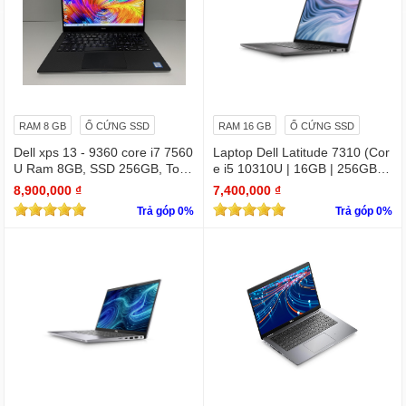
RAM 8 GB
Ổ CỨNG SSD
RAM 16 GB
Ổ CỨNG SSD
Dell xps 13 - 9360 core i7 7560
Laptop Dell Latitude 7310 (Cor
U Ram 8GB, SSD 256GB, Touc
e i5 10310U | 16GB | 256GB | I
hscreen QHD (3200x1800)
ntel UHD | 13.3 FHD
8,900,000 ₫
7,400,000 ₫
Trả góp 0%
Trả góp 0%