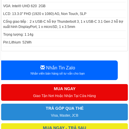
VGA: Intel® UHD 620 2GB
LCD: 13.3.0" FHD (1920 x 1080) AG, Non Touch, SLP
Cổng giao tiếp : 2 x USB-C hỗ trợ Thunderbolt 3, 1 x USB-C 3.1 Gen 2 hỗ trợ
xuất hình DisplayPort, 1 x microSD, 1 x 3.5mm
Trọng lượng: 1.14g
Pin:Lithium 52Wh
Nhắn Tin Zalo
Nhân viên bán hàng sẽ tư vấn cho bạn
MUA NGAY
Giao Tận Nơi Hoặc Nhận Tại Cửa Hàng
TRẢ GÓP QUA THẺ
Visa, Master, JCB
MUA NGAY - TRẢ SAU