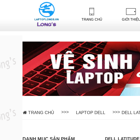
-->
TRANG CHỦ
GIỚI THIỆ
>>>
>>>
TRANG CHỦ
LAPTOP DELL
DELL LA
DANH MỤC SẢN PHẨM
DELL LATITUDE 