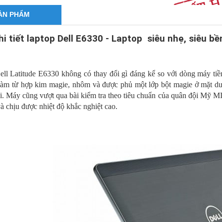
ẢN PHẨM
hi tiết laptop Dell E6330 - Laptop siêu nhẹ, siêu bề
ell Latitude E6330 không có thay đổi gì đáng kể so với dòng máy tiề
 làm từ hợp kim magie, nhôm và được phủ một lớp bột magie ở mặt d
i. Máy cũng vượt qua bài kiểm tra theo tiêu chuẩn của quân đội Mỹ 
à chịu được nhiệt độ khắc nghiệt cao.