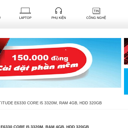
TIN
U
LAPTOP
PHỤ KIỆN
CÔNG NGHỆ
TITUDE E6330 CORE I5 3320M, RAM 4GB, HDD 320GB
E6330 CORE I5 3320M, RAM 4GB, HDD 320GB