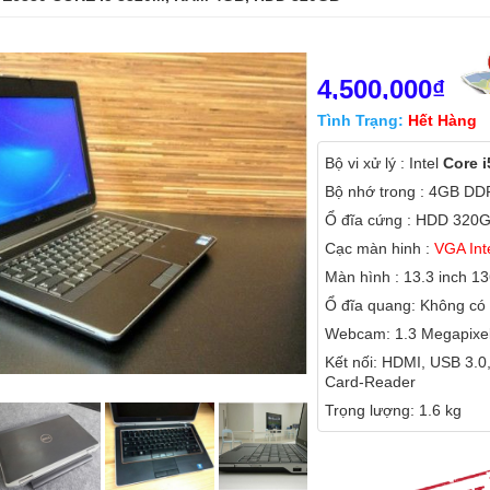
4,500,000₫
Tình Trạng:
Hết Hàng
Bộ vi xử lý : Intel
Core 
Bộ nhớ trong : 4GB D
Ổ đĩa cứng : HDD 320
Cạc màn hinh :
VGA Int
Màn hình : 13.3 inch 1
Ổ đĩa quang: Không có
Webcam: 1.3 Megapixe
Kết nối: HDMI, USB 3.0,
Card-Reader
Trọng lượng: 1.6 kg