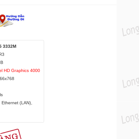
i5 3332M
DR3
GB
el HD Graphics 4000
366x768
ls
 Ethernet (LAN),