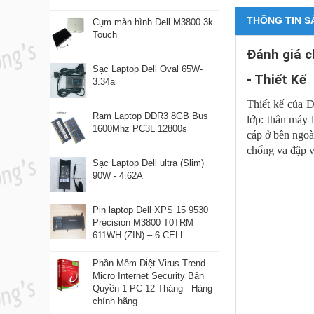
THÔNG TIN S
Cụm màn hình Dell M3800 3k
Touch
Đánh giá c
Sạc Laptop Dell Oval 65W-
- Thiết Kế
3.34a
Thiết kế của D
Ram Laptop DDR3 8GB Bus
lớp: thân máy
1600Mhz PC3L 12800s
cáp ở bên ngoà
chống va đập v
Sạc Laptop Dell ultra (Slim)
90W - 4.62A
Pin laptop Dell XPS 15 9530
Precision M3800 T0TRM
611WH (ZIN) – 6 CELL
Phần Mềm Diệt Virus Trend
Micro Internet Security Bản
Quyền 1 PC 12 Tháng - Hàng
chính hãng