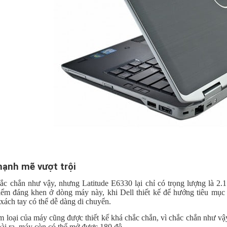
 mạnh mẽ vượt trội
hắc chắn như vậy, nhưng Latitude E6330 lại chỉ có trọng lượng là 2.
iểm đáng khen ở dòng máy này, khi Dell thiết kế để hướng tiêu mục
 xách tay có thể dễ dàng di chuyển.
m loại của máy cũng được thiết kế khá chắc chắn, vì chắc chắn như v
oài ra, máy còn có thể mở được 180 độ.