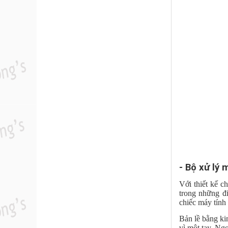
- Bộ xử lý
Với thiết kế c
trong những đ
chiếc máy tính
Bản lề bằng ki
vì một tay. Ng