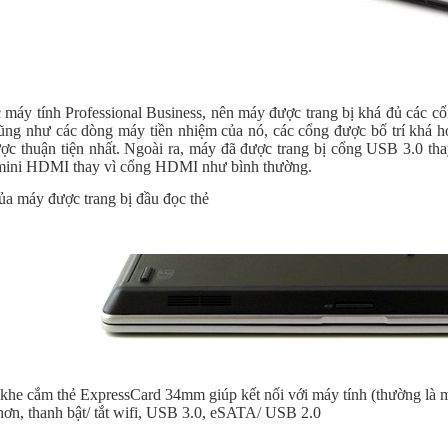
c máy tính Professional Business, nên máy được trang bị khá đủ các cổ
ng như các dòng máy tiền nhiệm của nó, các cổng được bố trí khá hợ
ợc thuận tiện nhất. Ngoài ra, máy đã được trang bị cổng USB 3.0 th
 mini HDMI thay vì cổng HDMI như bình thường.
ủa máy được trang bị đầu đọc thẻ
 khe cắm thẻ ExpressCard 34mm giúp kết nối với máy tính (thường là máy
ơn, thanh bật/ tắt wifi, USB 3.0, eSATA/ USB 2.0