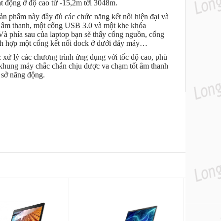
t động ở độ cao từ -15,2m tới 3048m.
sản phẩm này đầy đủ các chức năng kết nối hiện đại và
ổng âm thanh, một cổng USB 3.0 và một khe khóa
Và phía sau của laptop bạn sẽ thấy cổng nguồn, cổng
ch hợp một cổng kết nối dock ở dưới đáy máy…
 xử lý các chương trình ứng dụng với tốc độ cao, phù
, khung máy chắc chắn chịu được va chạm tốt âm thanh
 sở năng động.