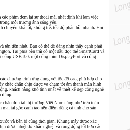
ác phim đem lại sự thoải mái nhất định khi làm việc.
 trong môi trường ánh sáng yếu.
i chuyển khá tốt, không trễ, tốc độ phản hồi nhanh. Hai
à tân tiến nhất. Bạn có thể dễ dàng nhìn thấy cạnh phải
gton. Tại phía bên trái có một đầu đọc thẻ SmartCard và
i cổng USB 3.0, một cổng mini DisplayPort và cổng
 các chương trình ứng dụng với tốc độ cao, phù hợp cho
máy chắc chắn chịu được va chạm tốt âm thanh màn hình
ộng. khách hàng khó tính nhất về thiết kế đẹp công nghệ
u dùng.
 chào đón tại thị trường Việt Nam cũng như trên toàn
 mại tại góc cạnh tạo nên điểm riêng cá tính cho sản
 xước và bền bỉ cùng thời gian. Khung máy được xác
ịu được nhiệt độ khắc nghiệt và rung động tốt hơn các