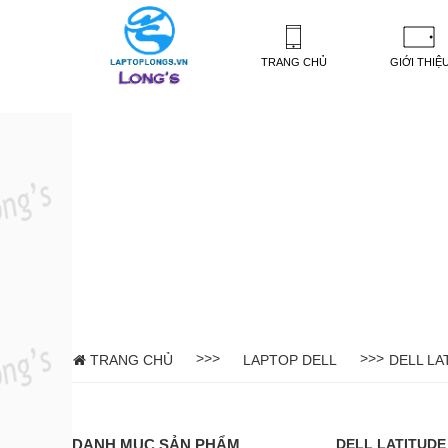
-->
TRANG CHỦ
GIỚI THIỆ
>>>
>>>
TRANG CHỦ
LAPTOP DELL
DELL LA
DANH MỤC SẢN PHẨM
DELL LATITUDE