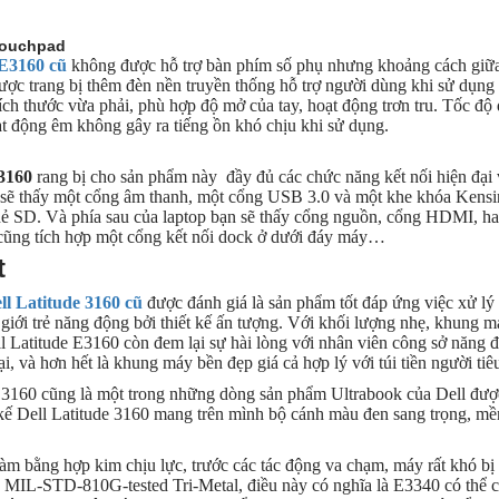
touchpad
 E3160 cũ
không được hỗ trợ bàn phím số phụ nhưng khoảng cách giữa c
ược trang bị thêm đèn nền truyền thống hỗ trợ người dùng khi sử dụng
ch thước vừa phải, phù hợp độ mở của tay, hoạt động trơn tru. Tốc độ d
t động êm không gây ra tiếng ồn khó chịu khi sử dụng.
3160
rang bị cho sản phẩm này đầy đủ các chức năng kết nối hiện đại v
 sẽ thấy một cổng âm thanh, một cổng USB 3.0 và một khe khóa Kensin
ẻ SD. Và phía sau của laptop bạn sẽ thấy cổng nguồn, cổng HDMI, ha
 cũng tích hợp một cổng kết nối dock ở dưới đáy máy…
t
ll Latitude 3160 cũ
được đánh giá là sản phẩm tốt đáp ứng việc xử lý
giới trẻ năng động bởi thiết kế ấn tượng. Với khối lượng nhẹ, khung 
l Latitude E3160 còn đem lại sự hài lòng với nhân viên công sở năng đ
ại, và hơn hết là khung máy bền đẹp giá cả hợp lý với túi tiền người tiê
E3160 cũng là một trong những dòng sản phẩm Ultrabook của Dell được
t kế Dell Latitude 3160 mang trên mình bộ cánh màu đen sang trọng, mền
m bằng hợp kim chịu lực, trước các tác động va chạm, máy rất khó bị
 MIL-STD-810G-tested Tri-Metal, điều này có nghĩa là E3340 có thể ch