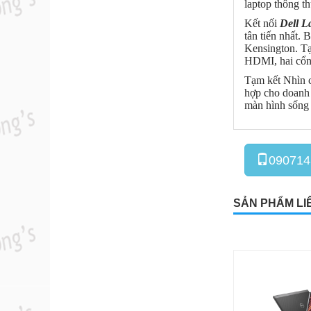
laptop thông t
Kết nối
Dell L
tân tiến nhất.
Kensington. Tạ
HDMI, hai cổng
Tạm kết Nhìn
hợp cho doanh 
màn hình sống 
090714
SẢN PHẨM LI