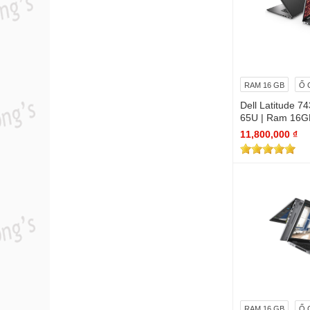
RAM 16 GB
Ổ 
Dell Latitude 7
65U | Ram 16G
14.0inch FHD)
11,800,000 ₫
RAM 16 GB
Ổ 