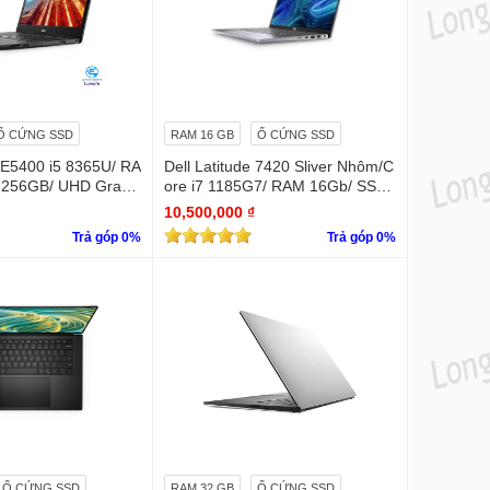
Ổ CỨNG SSD
RAM 16 GB
Ổ CỨNG SSD
e E5400 i5 8365U/ RA
Dell Latitude 7420 Sliver Nhôm/C
 256GB/ UHD Graph
ore i7 1185G7/ RAM 16Gb/ SSD
 INCH FHD
Nvme 256Gb/LCD 14' FHD 1920
10,500,000 ₫
x 1080/ Like new / WIN bản quyề
Trả góp 0%
Trả góp 0%
n
Ổ CỨNG SSD
RAM 32 GB
Ổ CỨNG SSD