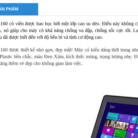
ẢN PHẨM
3160 có viền được bao bọc bởi một lớp cao su dẻo. Điều này không c
, nó giúp cho máy có khả năng chống va đập, chống sốc cực tốt. Lap
u đã được biết đến với độ bền bỉ và tính cơ động cao.
3160 được thiết kế nhỏ gọn, đẹp mắt! Máy có kiểu dáng thời trang n
Plastic bền chắc, màu Đen Xám, kích thức mỏng, trọng lượng nhẹ. Đây
 tăng thêm vẻ đẹp cho không gian làm việc.