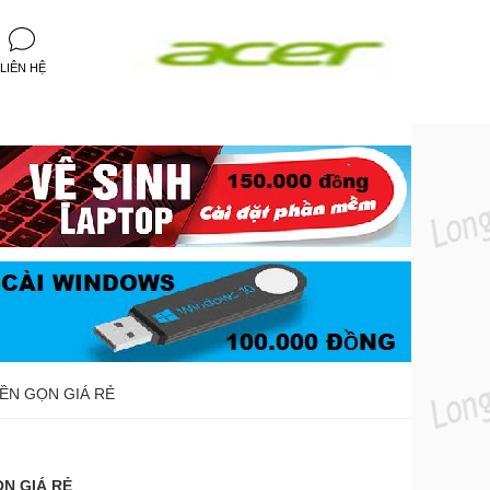
LIÊN HỆ
BỀN GỌN GIÁ RẺ
ỌN GIÁ RẺ