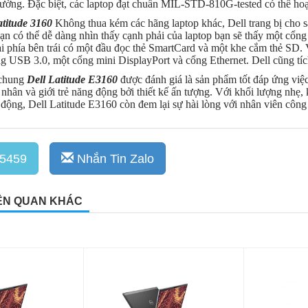
hường. Đặc biệt, các laptop đạt chuẩn MIL-STD-810G-tested có thể hoạ
atitude 3160
Không thua kém các hãng laptop khác, Dell trang bị cho 
 Bạn có thể dễ dàng nhìn thấy cạnh phải của laptop bạn sẽ thấy một c
i phía bên trái có một đầu đọc thẻ SmartCard và một khe cắm thẻ SD. 
 USB 3.0, một cổng mini DisplayPort và cổng Ethernet. Dell cũng tí
 chung
Dell Latitude E3160
được đánh giá là sản phẩm tốt đáp ứng việc
nhân và giới trẻ năng động bởi thiết kế ấn tượng. Với khối lượng nhẹ
động, Dell Latitude E3160 còn đem lại sự hài lòng với nhân viên công
5459
Nhắn Tin Zalo
ÊN QUAN KHÁC