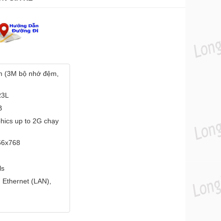
ium (3M bộ nhớ đệm,
R3L
B
hics up to 2G chạy
366x768
ls
 Ethernet (LAN),