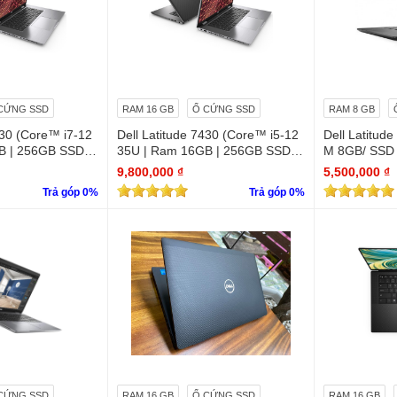
CỨNG SSD
RAM 16 GB
Ổ CỨNG SSD
RAM 8 GB
430 (Core™ i7-12
Dell Latitude 7430 (Core™ i5-12
Dell Latitud
B | 256GB SSD |
35U | Ram 16GB | 256GB SSD |
M 8GB/ SSD
14.0inch FHD)
ics 620/ 14
9,800,000 ₫
5,500,000 ₫
Trả góp 0%
Trả góp 0%
CỨNG SSD
RAM 16 GB
Ổ CỨNG SSD
RAM 16 GB