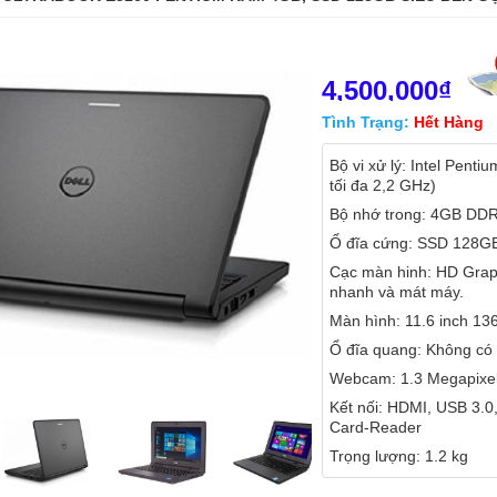
4,500,000₫
Tình Trạng:
Hết Hàng
Bộ vi xử lý: Intel Pent
tối đa 2,2 GHz)
Bộ nhớ trong: 4GB DD
Ổ đĩa cứng: SSD 128G
Cạc màn hinh: HD Grap
nhanh và mát máy.
Màn hình: 11.6 inch 1
Ổ đĩa quang: Không có
Webcam: 1.3 Megapixe
Kết nối: HDMI, USB 3.0,
Card-Reader
Trọng lượng: 1.2 kg