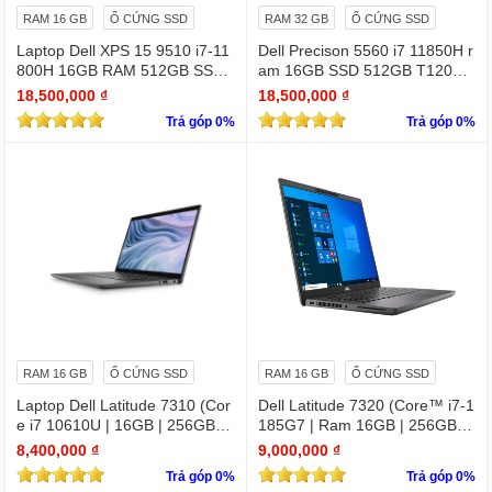
RAM 16 GB
Ổ CỨNG SSD
RAM 32 GB
Ổ CỨNG SSD
Laptop Dell XPS 15 9510 i7-11
Dell Precison 5560 i7 11850H r
800H 16GB RAM 512GB SSD
am 16GB SSD 512GB T1200 4
RTX 3050 15.6 inches FHD 19
GB FHD +
18,500,000 ₫
18,500,000 ₫
20 X 1080
Trả góp 0%
Trả góp 0%
RAM 16 GB
Ổ CỨNG SSD
RAM 16 GB
Ổ CỨNG SSD
Laptop Dell Latitude 7310 (Cor
Dell Latitude 7320 (Core™ i7-1
e i7 10610U | 16GB | 256GB | I
185G7 | Ram 16GB | 256GB S
ntel UHD | 13.3 FHD
SD | 13.3 inch FHD)
8,400,000 ₫
9,000,000 ₫
Trả góp 0%
Trả góp 0%