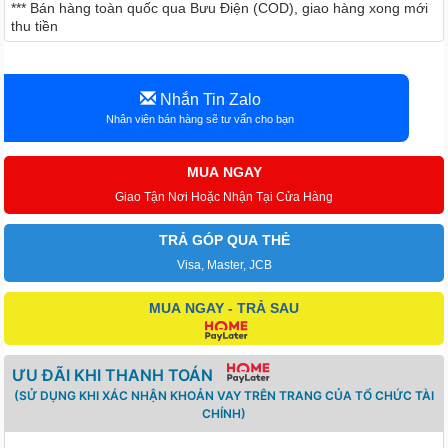
*** Bán hàng toàn quốc qua Bưu Điện (COD), giao hàng xong mới
thu tiền
Nhắn Tin Zalo
Nhân viên bán hàng sẽ tư vấn cho bạn
MUA NGAY
Giao Tận Nơi Hoặc Nhận Tại Cửa Hàng
TRẢ GÓP QUA THẺ
Visa, Master, JCB
MUA NGAY - TRẢ SAU
ƯU ĐÃI KHI THANH TOÁN
(SỬ DỤNG KHI XÁC NHẬN KHOẢN VAY TRÊN TRANG CỦA TỔ CHỨC TÀI
CHÍNH)