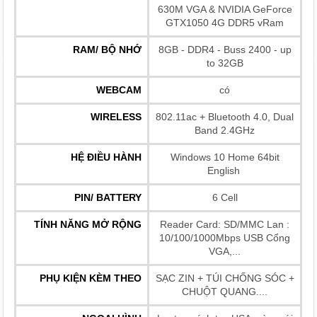
630M VGA & NVIDIA GeForce
GTX1050 4G DDR5 vRam
RAM/ BỘ NHỚ
8GB - DDR4 - Buss 2400 - up
to 32GB
WEBCAM
có
WIRELESS
802.11ac + Bluetooth 4.0, Dual
Band 2.4GHz
HỆ ĐIỀU HÀNH
Windows 10 Home 64bit
English
PIN/ BATTERY
6 Cell
TÍNH NĂNG MỞ RỘNG
Reader Card: SD/MMC Lan :
10/100/1000Mbps USB Cổng
VGA,...
PHỤ KIỆN KÈM THEO
SẠC ZIN + TÚI CHỐNG SÓC +
CHUỘT QUANG....