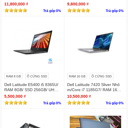
D | 14.0inch FHD)
D | 14.0inch FHD)
11,800,000 ₫
9,800,000 ₫
Trả góp 0%
Trả góp 0%
RAM 8 GB
Ổ CỨNG SSD
RAM 16 GB
Ổ CỨNG SSD
Dell Latitude E5400 i5 8365U/
Dell Latitude 7420 Sliver Nhô
RAM 8GB/ SSD 256GB/ UHD
m/Core i7 1185G7/ RAM 16Gb/
Graphics 620/ 14 INCH FHD
SSD Nvme 256Gb/LCD 14' FH
5,500,000 ₫
10,500,000 ₫
D 1920 x 1080/ Like new / WIN
Trả góp 0%
Trả góp 0%
bản quyền