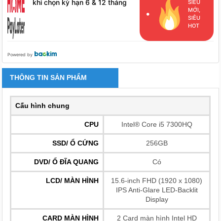
khi chọn kỳ hạn 6 & 12 tháng
SIÊU
MỚI,
cho khách hàng đã phát sinh
SIÊU
đơn hàng HPL
HOT
Powered by
THÔNG TIN SẢN PHẨM
Cấu hình chung
CPU
Intel® Core i5 7300HQ
SSD/ Ổ CỨNG
256GB
DVD/ Ổ ĐĨA QUANG
Có
LCD/ MÀN HÌNH
15.6-inch FHD (1920 x 1080)
IPS Anti-Glare LED-Backlit
Display
CARD MÀN HÌNH
2 Card màn hình Intel HD