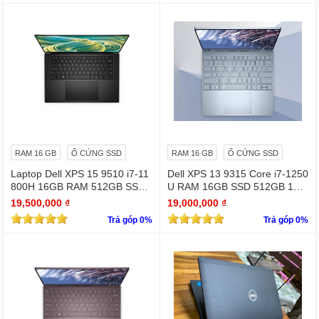
RAM 16 GB
Ổ CỨNG SSD
RAM 16 GB
Ổ CỨNG SSD
Laptop Dell XPS 15 9510 i7-11
Dell XPS 13 9315 Core i7-1250
800H 16GB RAM 512GB SSD
U RAM 16GB SSD 512GB 13.
RTX 3050 15.6 inches 4K Touc
4" 4K Touchscreen
19,500,000 ₫
19,000,000 ₫
hscreen
Trả góp 0%
Trả góp 0%