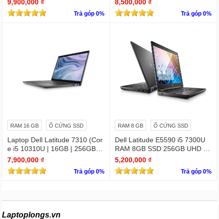
9,900,000 ₫
8,500,000 ₫
D 1920 x 1080/ Like new / WIN
Trả góp 0%
Trả góp 0%
bản quyền
RAM 16 GB
Ổ CỨNG SSD
RAM 8 GB
Ổ CỨNG SSD
Laptop Dell Latitude 7310 (Cor
Dell Latitude E5590 i5 7300U
e i5 10310U | 16GB | 256GB | I
RAM 8GB SSD 256GB UHD Gr
ntel UHD | 13.3 FHD Cảm ứng
aphics 620 15.6 INCH FHD
7,900,000 ₫
5,200,000 ₫
Trả góp 0%
Trả góp 0%
Laptoplongs.vn