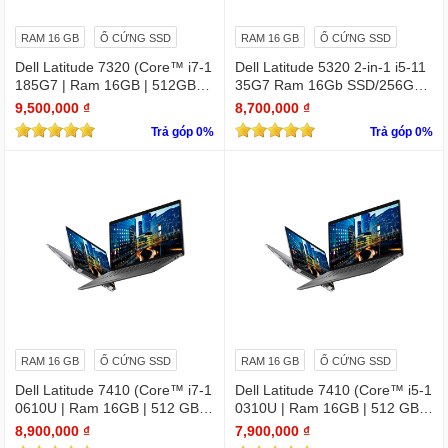
RAM 16 GB
Ổ CỨNG SSD
RAM 16 GB
Ổ CỨNG SSD
Dell Latitude 7320 (Core™ i7-1
Dell Latitude 5320 2-in-1 i5-11
185G7 | Ram 16GB | 512GB S
35G7 Ram 16Gb SSD/256GB
SD | 13.3 inch FHD)
13.3″ FHD X360 Touch
9,500,000 ₫
8,700,000 ₫
Trả góp 0%
Trả góp 0%
RAM 16 GB
Ổ CỨNG SSD
RAM 16 GB
Ổ CỨNG SSD
Dell Latitude 7410 (Core™ i7-1
Dell Latitude 7410 (Core™ i5-1
0610U | Ram 16GB | 512 GB S
0310U | Ram 16GB | 512 GB S
SD | 14.0inch FHD) 2 in 1 cảm
SD | 14.0inch FHD) 2 in 1 cảm
8,900,000 ₫
7,900,000 ₫
ứng
ứng