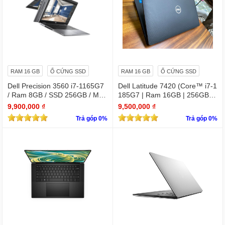
RAM 16 GB
Ổ CỨNG SSD
RAM 16 GB
Ổ CỨNG SSD
Dell Precision 3560 i7-1165G7
Dell Latitude 7420 (Core™ i7-1
/ Ram 8GB / SSD 256GB / Màn
185G7 | Ram 16GB | 256GB S
15.6″ IPS Full HD 1920×1080 I
SD | 14.0inch FHD)
9,900,000 ₫
9,500,000 ₫
PS / VGA NVIDIA Quadro T500
Trả góp 0%
Trả góp 0%