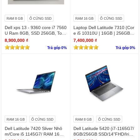
RAM 8 GB
Ổ CỨNG SSD
RAM 16 GB
Ổ CỨNG SSD
Dell xps 13 - 9360 core i7 7560
Laptop Dell Latitude 7310 (Cor
U Ram 8GB, SSD 256GB, Touc
e i5 10310U | 16GB | 256GB | I
hscreen QHD (3200x1800)
ntel UHD | 13.3 FHD
8,900,000 ₫
7,400,000 ₫
Trả góp 0%
Trả góp 0%
RAM 16 GB
Ổ CỨNG SSD
RAM 8 GB
Ổ CỨNG SSD
Dell Latitude 7420 Sliver Nhô
Dell Latitude 5420 (i7-1165G7/
m/Core i5 1145G7/ RAM 16Gb/
8GB/256GB SSD/14"FHD/Iris X
SSD Nvme 512Gb/LCD 14' FH
e Graphics/Win11Pro)