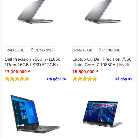
RAM 16 GB
Ổ CỨNG SSD
RAM 16 GB
Ổ CỨNG SSD
Dell Precision 7560 i7-11850H
Laptop Cũ Dell Precision 7550
/ Ram 16GB / SSD 512GB / Mà
- Intel Core i7 10850H | Nvidia
n 15.6″ IPS FullHD 1920×1080
Quadro T2000
17,300,000 ₫
15,500,000 ₫
/ VGA Quadro T1200 4GB GD
Trả góp 0%
Trả góp 0%
DR6