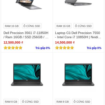
RAM 16 GB
Ổ CỨNG SSD
RAM 16 GB
Ổ CỨNG SSD
Dell Precision 3561 i7-11850H
Laptop Cũ Dell Precision 7550
/ Ram 16GB / SSD 256GB / Mà
- Intel Core i7 10850H | Nvidia
n 15.6″ IPS Full HD 1920×1080
Quadro T1000
12,500,000 ₫
14,500,000 ₫
IPS / VGA NVIDIA Quadro T60
Trả góp 0%
Trả góp 0%
0
RAM 8 GB
Ổ CỨNG SSD
RAM 8 GB
Ổ CỨNG SSD