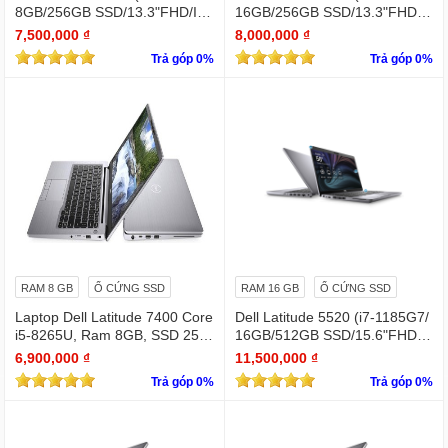
8GB/256GB SSD/13.3"FHD/Iris
16GB/256GB SSD/13.3"FHD/Iri
Xe Graphics/Win11Pro)
s Xe Graphics/Win11Pro)
7,500,000 ₫
8,000,000 ₫
Trả góp 0%
Trả góp 0%
RAM 8 GB
Ổ CỨNG SSD
RAM 16 GB
Ổ CỨNG SSD
Laptop Dell Latitude 7400 Core
Dell Latitude 5520 (i7-1185G7/
i5-8265U, Ram 8GB, SSD 256
16GB/512GB SSD/15.6"FHD/Iri
GB, 14 Inch FHD silver
s Xe Graphics/Win11Pro)
6,900,000 ₫
11,500,000 ₫
Trả góp 0%
Trả góp 0%