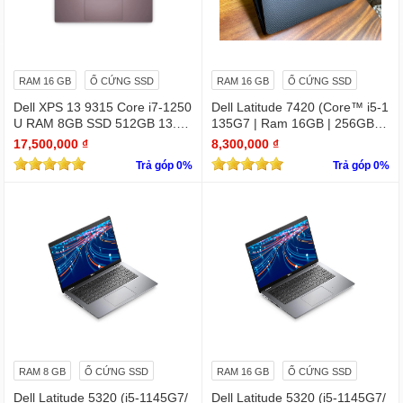
RAM 16 GB
Ổ CỨNG SSD
RAM 16 GB
Ổ CỨNG SSD
Dell XPS 13 9315 Core i7-1250
Dell Latitude 7420 (Core™ i5-1
U RAM 8GB SSD 512GB 13.4"
135G7 | Ram 16GB | 256GB S
4K Touchscreen
SD | 14.0inch FHD)
17,500,000 ₫
8,300,000 ₫
Trả góp 0%
Trả góp 0%
RAM 8 GB
Ổ CỨNG SSD
RAM 16 GB
Ổ CỨNG SSD
Dell Latitude 5320 (i5-1145G7/
Dell Latitude 5320 (i5-1145G7/