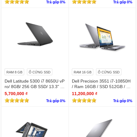
Trả góp 0%
Trả góp 0%
RAM 8 GB
Ổ CỨNG SSD
RAM 16 GB
Ổ CỨNG SSD
Dell Latitude 5300 i7 8650U vP
Dell Precision 3551 i7-10850H
ro/ 8GB/ 256 GB SSD/ 13.3" /
/ Ram 16GB / SSD 512GB / Mà
Win 10 Pro
n 15.6″ IPS Full HD 1920×1080
5,700,000 ₫
11,200,000 ₫
IPS / VGA NVIDIA Quadro P62
Trả góp 0%
Trả góp 0%
0