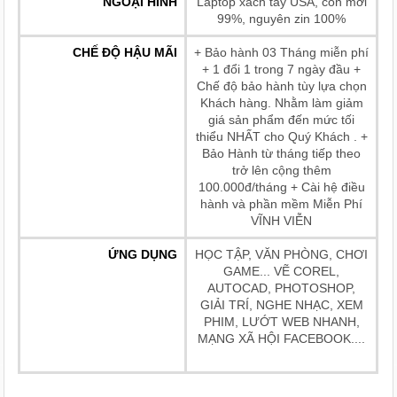
NGOẠI HÌNH
Laptop xách tay USA, còn mới
99%, nguyên zin 100%
CHẾ ĐỘ HẬU MÃI
+ Bảo hành 03 Tháng miễn phí
+ 1 đổi 1 trong 7 ngày đầu +
Chế độ bảo hành tùy lựa chọn
Khách hàng. Nhằm làm giảm
giá sản phẩm đến mức tối
thiểu NHẤT cho Quý Khách . +
Bảo Hành từ tháng tiếp theo
trở lên cộng thêm
100.000đ/tháng + Cài hệ điều
hành và phần mềm Miễn Phí
VĨNH VIỄN
ỨNG DỤNG
HỌC TẬP, VĂN PHÒNG, CHƠI
GAME... VẼ COREL,
AUTOCAD, PHOTOSHOP,
GIẢI TRÍ, NGHE NHẠC, XEM
PHIM, LƯỚT WEB NHANH,
MẠNG XÃ HỘI FACEBOOK....