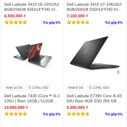
Dell Latitude 3410 (i5-10310U/
Dell Latitude 3410 (i7-10610U/
8GB/256GB SSD/14"FHD /UH
8GB/256GB SSD/14"FHD /UH
D Graphics/Win11Pro)
D Graphics/Win11Pro)
6,500,000 ₫
7,100,000 ₫
Trả góp 0%
Trả góp 0%
RAM 16 GB
Ổ CỨNG SSD
RAM 8 GB
Ổ CỨNG SSD
Dell Latitude 7430 (Core™ i5-1
Dell Latitude E7390 Core i5-83
235U | Ram 16GB | 512GB SS
50U Ram 8GB SSD 256 GB 1
D | 14.0inch FHD)
3.3 " Full HD (1920 x 1080)
10,800,000 ₫
5,000,000 ₫
Trả góp 0%
Trả góp 0%