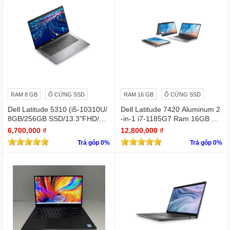
RAM 8 GB
Ổ CỨNG SSD
RAM 16 GB
Ổ CỨNG SSD
Dell Latitude 5310 (i5-10310U/
Dell Latitude 7420 Aluminum 2
8GB/256GB SSD/13.3"FHD/Wi
-in-1 i7-1185G7 Ram 16GB Ful
n11Pro)
l HD TOUCH x360
6,700,000 ₫
12,800,000 ₫
Trả góp 0%
Trả góp 0%