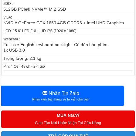
SSD :
512GB PCIe® NVMe™ M.2 SSD
VGA:
NVIDIA GeForce GTX 1650 4GB GDDR6 + Intel UHD Graphics
LCD: 15.6" LED FULL HD IPS (1920 x 1080)
Webcam :
Full sixe English keyboard backlight. Có đèn bàn phím.
1x USB 3.0
Trọng lượng: 2.1 kg
Pin: 4 Cell 48wh - 2-4 giờ
Nhắn Tin Zalo
Nhân viên bán hàng sẽ tư vấn cho bạn
MUA NGAY
Giao Tận Nơi Hoặc Nhận Tại Cửa Hàng
TRẢ GÓP QUA THẺ