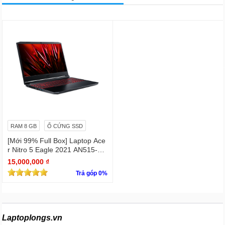
RAM 8 GB
Ổ CỨNG SSD
[Mới 99% Full Box] Laptop Ace
r Nitro 5 Eagle 2021 AN515-57
- Intel Core i5 11400H GTX 16
15,000,000 ₫
50
Trả góp 0%
Laptoplongs.vn