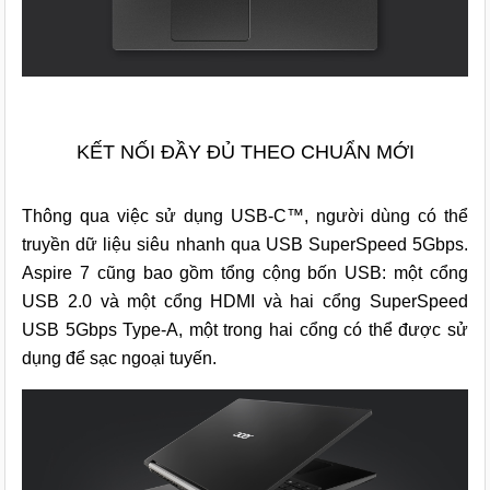
KẾT NỐI ĐẦY ĐỦ THEO CHUẨN MỚI
Thông qua việc sử dụng USB-C™, người dùng có thể
truyền dữ liệu siêu nhanh qua USB SuperSpeed 5Gbps.
Aspire 7 cũng bao gồm tổng cộng bốn USB: một cổng
USB 2.0 và một cổng HDMI và hai cổng SuperSpeed
USB 5Gbps Type-A, một trong hai cổng có thể được sử
dụng để sạc ngoại tuyến.