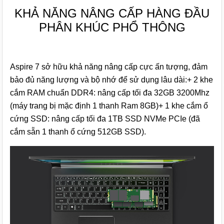
KHẢ NĂNG NÂNG CẤP HÀNG ĐẦU
PHÂN KHÚC PHỔ THÔNG
Aspire 7 sở hữu khả năng nâng cấp cực ấn tượng, đảm
bảo đủ năng lượng và bộ nhớ để sử dụng lâu dài:+ 2 khe
cắm RAM chuẩn DDR4: nâng cấp tối đa 32GB 3200Mhz
(máy trang bị mặc định 1 thanh Ram 8GB)+ 1 khe cắm ổ
cứng SSD: nâng cấp tối đa 1TB SSD NVMe PCIe (đã
cắm sẵn 1 thanh ổ cứng 512GB SSD).