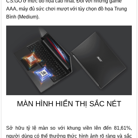
CS:GO ở mức đồ họa cao nhất. Đối với những game
AAA, máy đủ sức chơi mượt với tùy chọn đồ họa Trung
Bình (Medium).
MÀN HÌNH HIỂN THỊ SẮC NÉT
Sở hữu tỷ lệ màn so với khung viền lên đến 81,61%,
người dùng có thể thưởng thức hình ảnh rõ ràng và sắc