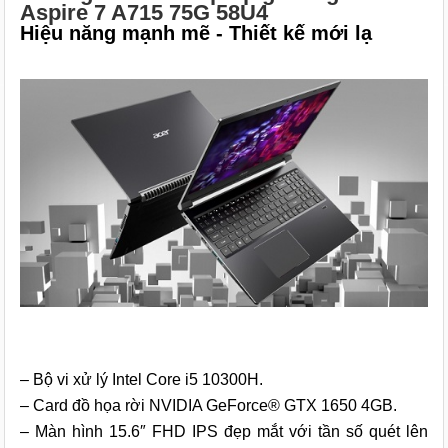
Aspire 7 A715 75G 58U4
Hiệu năng mạnh mẽ - Thiết kế mới lạ
– Bộ vi xử lý Intel Core i5 10300H.
– Card đồ họa rời NVIDIA GeForce® GTX 1650 4GB.
– Màn hình 15.6″ FHD IPS đẹp mắt với tần số quét lên