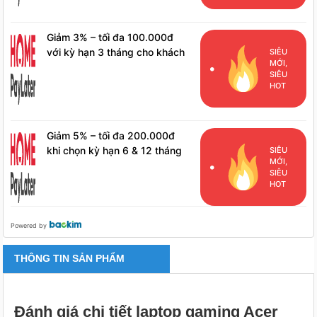
Giảm 3% – tối đa 100.000đ
với kỳ hạn 3 tháng cho khách
SIÊU
MỚI,
hàng đã phát sinh đơn hàng
SIÊU
HPL
HOT
Giảm 5% – tối đa 200.000đ
khi chọn kỳ hạn 6 & 12 tháng
SIÊU
MỚI,
cho khách hàng đã phát sinh
SIÊU
đơn hàng HPL
HOT
Powered by
THÔNG TIN SẢN PHẨM
Đánh giá chi tiết laptop gaming Acer