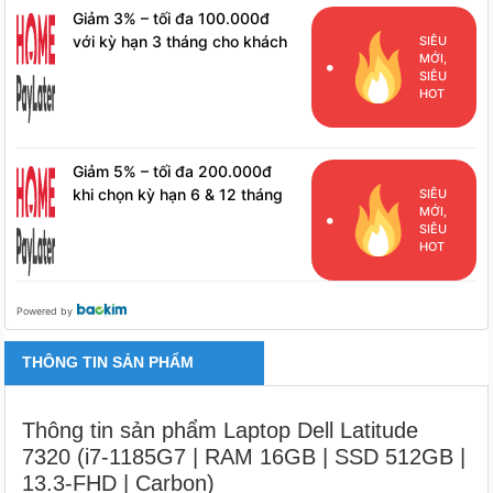
Giảm 3% – tối đa 100.000đ
với kỳ hạn 3 tháng cho khách
SIÊU
MỚI,
hàng đã phát sinh đơn hàng
SIÊU
HPL
HOT
Giảm 5% – tối đa 200.000đ
khi chọn kỳ hạn 6 & 12 tháng
SIÊU
MỚI,
cho khách hàng đã phát sinh
SIÊU
đơn hàng HPL
HOT
Powered by
THÔNG TIN SẢN PHẨM
Thông tin sản phẩm Laptop Dell Latitude
7320 (i7-1185G7 | RAM 16GB | SSD 512GB |
13.3-FHD | Carbon)