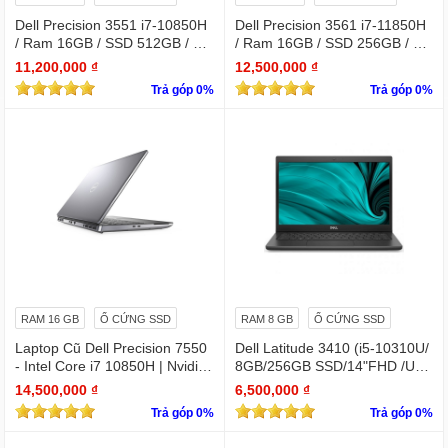
Dell Precision 3551 i7-10850H
Dell Precision 3561 i7-11850H
/ Ram 16GB / SSD 512GB / Mà
/ Ram 16GB / SSD 256GB / Mà
n 15.6″ IPS Full HD 1920×1080
n 15.6″ IPS Full HD 1920×1080
11,200,000 ₫
12,500,000 ₫
IPS / VGA NVIDIA Quadro P62
IPS / VGA NVIDIA Quadro T60
Trả góp 0%
Trả góp 0%
0
0
RAM 16 GB
Ổ CỨNG SSD
RAM 8 GB
Ổ CỨNG SSD
Laptop Cũ Dell Precision 7550
Dell Latitude 3410 (i5-10310U/
- Intel Core i7 10850H | Nvidia
8GB/256GB SSD/14"FHD /UH
Quadro T1000
D Graphics/Win11Pro)
14,500,000 ₫
6,500,000 ₫
Trả góp 0%
Trả góp 0%