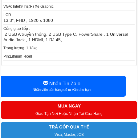
VGA: Intel® Iris(R) Xe Graphic
LCD:
13.3", FHD , 1920 x 1080
Cổng giao tiếp :
2 USB A truyền thống, 2 USB Type C, PowerShare , 1 Universal
Audio Jack , 1 HDMI, 1 RJ 45,
Trọng lượng: 1.18kg
Pin:Lithium 4cell
Nhắn Tin Zalo
Nhân viên bán hàng sẽ tư vấn cho bạn
MUA NGAY
Giao Tận Nơi Hoặc Nhận Tại Cửa Hàng
TRẢ GÓP QUA THẺ
Visa, Master, JCB