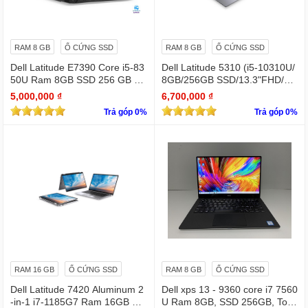
RAM 8 GB
Ổ CỨNG SSD
RAM 8 GB
Ổ CỨNG SSD
Dell Latitude E7390 Core i5-83
Dell Latitude 5310 (i5-10310U/
50U Ram 8GB SSD 256 GB 1
8GB/256GB SSD/13.3"FHD/Wi
3.3 " Full HD (1920 x 1080)
n11Pro)
5,000,000 ₫
6,700,000 ₫
Trả góp 0%
Trả góp 0%
RAM 16 GB
Ổ CỨNG SSD
RAM 8 GB
Ổ CỨNG SSD
Dell Latitude 7420 Aluminum 2
Dell xps 13 - 9360 core i7 7560
-in-1 i7-1185G7 Ram 16GB Ful
U Ram 8GB, SSD 256GB, Touc