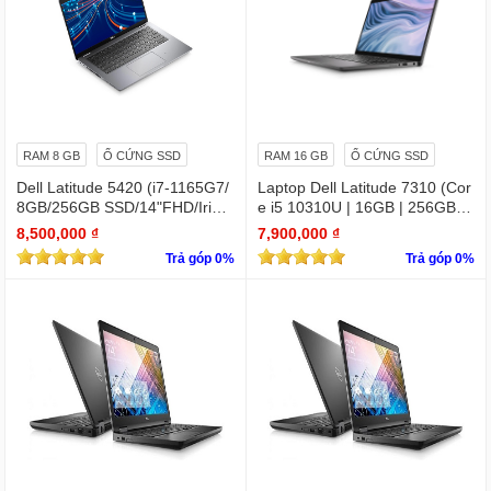
RAM 8 GB
Ổ CỨNG SSD
RAM 16 GB
Ổ CỨNG SSD
Dell Latitude 5420 (i7-1165G7/
Laptop Dell Latitude 7310 (Cor
8GB/256GB SSD/14"FHD/Iris X
e i5 10310U | 16GB | 256GB | I
e Graphics/Win11Pro)
ntel UHD | 13.3 FHD Cảm ứng
8,500,000 ₫
7,900,000 ₫
Trả góp 0%
Trả góp 0%