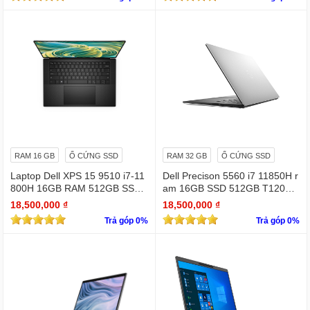
RAM 16 GB
Ổ CỨNG SSD
RAM 32 GB
Ổ CỨNG SSD
Laptop Dell XPS 15 9510 i7-11
Dell Precison 5560 i7 11850H r
800H 16GB RAM 512GB SSD
am 16GB SSD 512GB T1200 4
RTX 3050 15.6 inches FHD 19
GB FHD +
18,500,000 ₫
18,500,000 ₫
20 X 1080
Trả góp 0%
Trả góp 0%