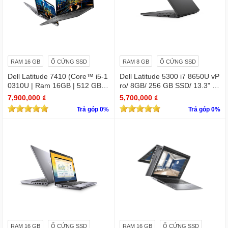
RAM 16 GB
Ổ CỨNG SSD
RAM 8 GB
Ổ CỨNG SSD
Dell Latitude 7410 (Core™ i5-1
Dell Latitude 5300 i7 8650U vP
0310U | Ram 16GB | 512 GB S
ro/ 8GB/ 256 GB SSD/ 13.3" /
SD | 14.0inch FHD) 2 in 1 cảm
Win 10 Pro
7,900,000 ₫
5,700,000 ₫
ứng
Trả góp 0%
Trả góp 0%
RAM 16 GB
Ổ CỨNG SSD
RAM 16 GB
Ổ CỨNG SSD