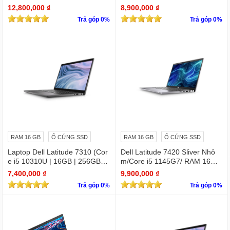
l HD TOUCH x360
hscreen QHD (3200x1800)
12,800,000 ₫
8,900,000 ₫
Trả góp 0%
Trả góp 0%
RAM 16 GB
Ổ CỨNG SSD
RAM 16 GB
Ổ CỨNG SSD
Laptop Dell Latitude 7310 (Cor
Dell Latitude 7420 Sliver Nhô
e i5 10310U | 16GB | 256GB | I
m/Core i5 1145G7/ RAM 16Gb/
ntel UHD | 13.3 FHD
SSD Nvme 512Gb/LCD 14' FH
7,400,000 ₫
9,900,000 ₫
D 1920 x 1080/ Like new / WIN
Trả góp 0%
Trả góp 0%
bản quyền