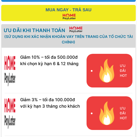
MUA NGAY - TRẢ SAU
ƯU ĐÃI KHI THANH TOÁN
(SỬ DỤNG KHI XÁC NHẬN KHOẢN VAY TRÊN TRANG CỦA TỔ CHỨC TÀI
CHÍNH)
Giảm 10% – tối đa 500.000đ
khi chọn kỳ hạn 6 & 12 tháng
ƯU
cho khách hàng mới
ĐÃI
HOT
Giảm 3% – tối đa 100.000đ
với kỳ hạn 3 tháng cho khách
ƯU
hàng mới
ĐÃI
HOT