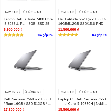
RAM 8 GB
Ổ CỨNG SSD
RAM 16 GB
Ổ CỨNG SSD
Laptop Dell Latitude 7400 Core
Dell Latitude 5520 (i7-1185G7/
i5-8265U, Ram 8GB, SSD 256
16GB/512GB SSD/15.6"FHD/Iri
GB, 14 Inch FHD silver
s Xe Graphics/Win11Pro)
6,900,000 ₫
11,500,000 ₫
Trả góp 0%
Trả góp 0%
RAM 16 GB
Ổ CỨNG SSD
RAM 16 GB
Ổ CỨNG SSD
Dell Precision 7560 i7-11850H
Laptop Cũ Dell Precision 7550
/ Ram 16GB / SSD 512GB / Mà
- Intel Core i7 10850H | Nvidia
n 15.6″ IPS FullHD 1920×1080
Quadro T2000
17,300,000 ₫
15,500,000 ₫