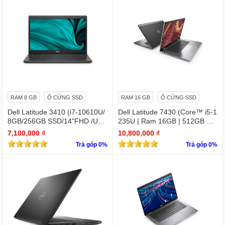
RAM 8 GB
Ổ CỨNG SSD
RAM 16 GB
Ổ CỨNG SSD
Dell Latitude 3410 (i7-10610U/
Dell Latitude 7430 (Core™ i5-1
8GB/256GB SSD/14"FHD /UH
235U | Ram 16GB | 512GB SS
D Graphics/Win11Pro)
D | 14.0inch FHD)
7,100,000 ₫
10,800,000 ₫
Trả góp 0%
Trả góp 0%