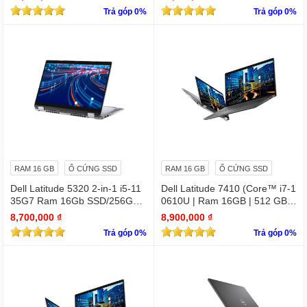
/ VGA Quadro T1200 4GB GD
Trả góp 0%
Trả góp 0%
DR6
RAM 16 GB
Ổ CỨNG SSD
RAM 16 GB
Ổ CỨNG SSD
Dell Latitude 5320 2-in-1 i5-11
Dell Latitude 7410 (Core™ i7-1
35G7 Ram 16Gb SSD/256GB
0610U | Ram 16GB | 512 GB S
13.3″ FHD X360 Touch
SD | 14.0inch FHD) 2 in 1 cảm
8,700,000 ₫
8,900,000 ₫
ứng
Trả góp 0%
Trả góp 0%