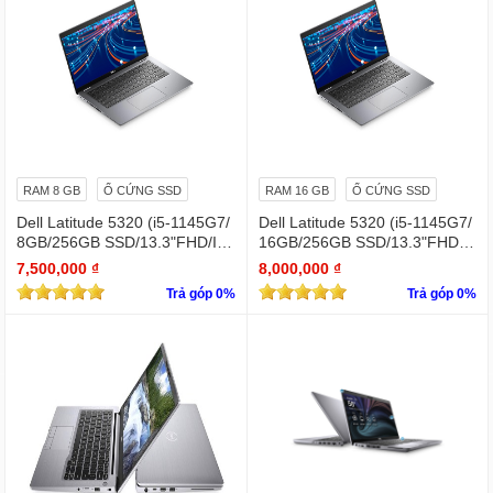
RAM 8 GB
Ổ CỨNG SSD
RAM 16 GB
Ổ CỨNG SSD
Dell Latitude 5320 (i5-1145G7/
Dell Latitude 5320 (i5-1145G7/
8GB/256GB SSD/13.3"FHD/Iris
16GB/256GB SSD/13.3"FHD/Iri
Xe Graphics/Win11Pro)
s Xe Graphics/Win11Pro)
7,500,000 ₫
8,000,000 ₫
Trả góp 0%
Trả góp 0%