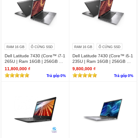
RAM 16 GB
Ổ CỨNG SSD
RAM 16 GB
Ổ CỨNG SSD
Dell Latitude 7430 (Core™ i7-1
Dell Latitude 7430 (Core™ i5-1
265U | Ram 16GB | 256GB SS
235U | Ram 16GB | 256GB SS
D | 14.0inch FHD)
D | 14.0inch FHD)
11,800,000 ₫
9,800,000 ₫
Trả góp 0%
Trả góp 0%