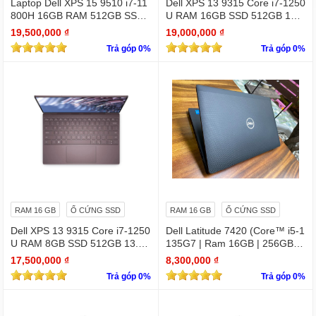
Laptop Dell XPS 15 9510 i7-11
Dell XPS 13 9315 Core i7-1250
800H 16GB RAM 512GB SSD
U RAM 16GB SSD 512GB 13.
RTX 3050 15.6 inches 4K Touc
4" 4K Touchscreen
19,500,000 ₫
19,000,000 ₫
hscreen
Trả góp 0%
Trả góp 0%
RAM 16 GB
Ổ CỨNG SSD
RAM 16 GB
Ổ CỨNG SSD
Dell XPS 13 9315 Core i7-1250
Dell Latitude 7420 (Core™ i5-1
U RAM 8GB SSD 512GB 13.4"
135G7 | Ram 16GB | 256GB S
4K Touchscreen
SD | 14.0inch FHD)
17,500,000 ₫
8,300,000 ₫
Trả góp 0%
Trả góp 0%