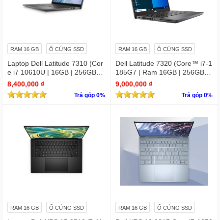
RAM 16 GB
Ổ CỨNG SSD
RAM 16 GB
Ổ CỨNG SSD
Laptop Dell Latitude 7310 (Cor
Dell Latitude 7320 (Core™ i7-1
e i7 10610U | 16GB | 256GB | I
185G7 | Ram 16GB | 256GB S
ntel UHD | 13.3 FHD
SD | 13.3 inch FHD)
8,400,000 ₫
9,000,000 ₫
Trả góp 0%
Trả góp 0%
RAM 16 GB
Ổ CỨNG SSD
RAM 16 GB
Ổ CỨNG SSD