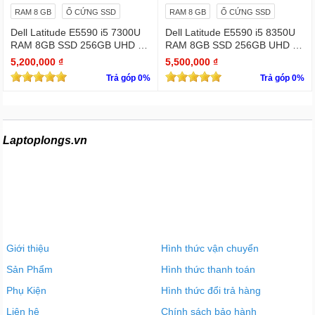
RAM 8 GB
Ổ CỨNG SSD
RAM 8 GB
Ổ CỨNG SSD
Dell Latitude E5590 i5 7300U
Dell Latitude E5590 i5 8350U
RAM 8GB SSD 256GB UHD Gr
RAM 8GB SSD 256GB UHD Gr
aphics 620 15.6 INCH FHD
aphics 620 15.6 INCH FHD
5,200,000 ₫
5,500,000 ₫
Trả góp 0%
Trả góp 0%
Laptoplongs.vn
Giới thiệu
Hình thức vận chuyển
Sản Phẩm
Hình thức thanh toán
Phụ Kiện
Hình thức đổi trả hàng
Liên hệ
Chính sách bảo hành