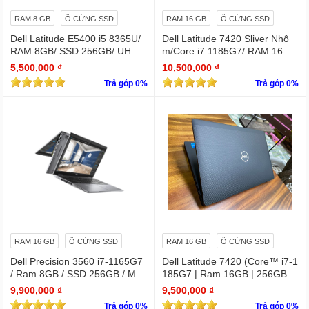
RAM 8 GB
Ổ CỨNG SSD
RAM 16 GB
Ổ CỨNG SSD
Dell Latitude E5400 i5 8365U/
Dell Latitude 7420 Sliver Nhô
RAM 8GB/ SSD 256GB/ UHD
m/Core i7 1185G7/ RAM 16Gb/
Graphics 620/ 14 INCH FHD
SSD Nvme 256Gb/LCD 14' FH
5,500,000 ₫
10,500,000 ₫
D 1920 x 1080/ Like new / WIN
Trả góp 0%
Trả góp 0%
bản quyền
RAM 16 GB
Ổ CỨNG SSD
RAM 16 GB
Ổ CỨNG SSD
Dell Precision 3560 i7-1165G7
Dell Latitude 7420 (Core™ i7-1
/ Ram 8GB / SSD 256GB / Màn
185G7 | Ram 16GB | 256GB S
15.6″ IPS Full HD 1920×1080 I
SD | 14.0inch FHD)
9,900,000 ₫
9,500,000 ₫
PS / VGA NVIDIA Quadro T500
Trả góp 0%
Trả góp 0%