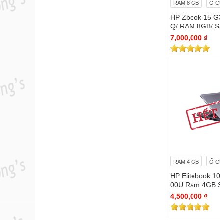
RAM 8 GB
Ổ C
HP Zbook 15 G3
Q/ RAM 8GB/ 
Quadro M2000
7,000,000 ₫
RAM 4 GB
Ổ C
HP Elitebook 10
00U Ram 4GB 
g, đẹp
4,500,000 ₫