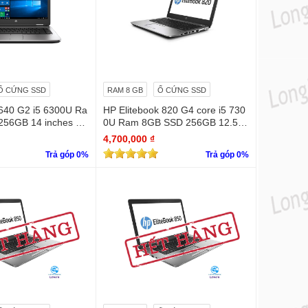
Ổ CỨNG SSD
RAM 8 GB
Ổ CỨNG SSD
640 G2 i5 6300U Ra
HP Elitebook 820 G4 core i5 730
56GB 14 inches H
0U Ram 8GB SSD 256GB 12.5 in
ches
4,700,000 ₫
Trả góp 0%
Trả góp 0%