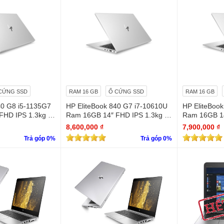
CỨNG SSD
RAM 16 GB
Ổ CỨNG SSD
RAM 16 GB
40 G8 i5-1135G7
HP EliteBook 840 G7 i7-10610U
HP EliteBoo
FHD IPS 1.3kg vỏ
Ram 16GB 14″ FHD IPS 1.3kg vỏ
Ram 16GB 14
nhôm (98%)
nhôm (98%)
8,600,000 ₫
7,900,000 ₫
Trả góp 0%
Trả góp 0%