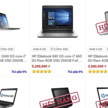
CỨNG SSD
RAM 8 GB
Ổ CỨNG SSD
RAM 4 GB
 1040 G3 core i7
HP Elitebook 840 G3 core i7 660
HP Elitebook
GB SSD 256GB F
0U Ram 8GB SSD 256GB Full H
0U Ram 4GB 
D (1920 x 1080)
ches
5,200,000 ₫
3,500,000 ₫
Trả góp 0%
Trả góp 0%