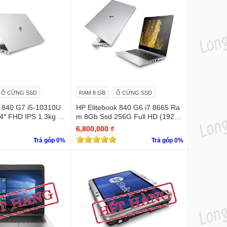
Ổ CỨNG SSD
RAM 8 GB
Ổ CỨNG SSD
k 840 G7 i5-10310U
HP Elitebook 840 G6 i7 8665 Ra
″ FHD IPS 1.3kg vỏ
m 8Gb Ssd 256G Full HD (1920
x 1080)
6,800,000 ₫
Trả góp 0%
Trả góp 0%