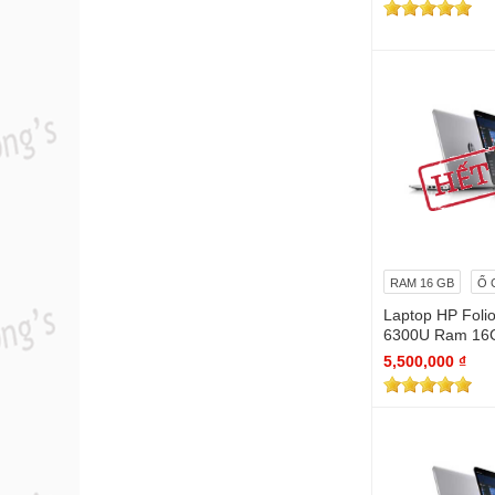
RAM 16 GB
Ổ 
Laptop HP Folio
6300U Ram 16
ull Hd
5,500,000 ₫