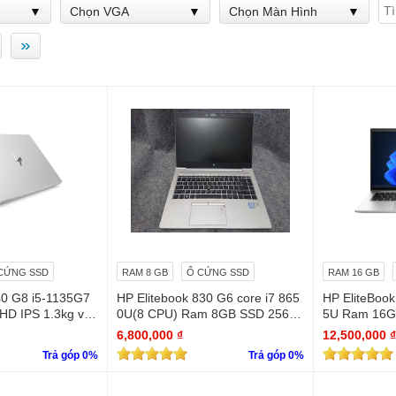
Chọn VGA
Chọn Màn Hình
»
CỨNG SSD
RAM 8 GB
Ổ CỨNG SSD
RAM 16 GB
40 G8 i5-1135G7
HP Elitebook 830 G6 core i7 865
HP EliteBook
HD IPS 1.3kg vỏ
0U(8 CPU) Ram 8GB SSD 256G
5U Ram 16G
B Full HD (1920 x 1080)
HD Cảm ứng
6,800,000 ₫
12,500,000 ₫
Trả góp 0%
Trả góp 0%