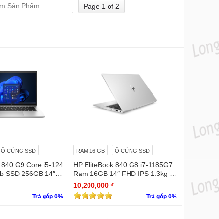
Page 1 of 2
HP
Ổ CỨNG SSD
RAM 16 GB
Ổ CỨNG SSD
 840 G9 Core i5-124
HP EliteBook 840 G8 i7-1185G7
b SSD 256GB 14″ F
Ram 16GB 14″ FHD IPS 1.3kg vỏ
nhôm (98%)
10,200,000 ₫
Trả góp 0%
Trả góp 0%