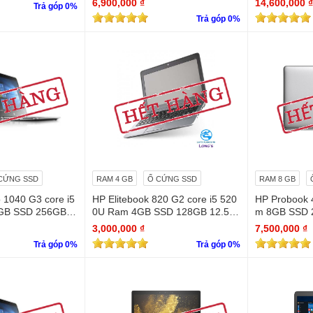
6,900,000 ₫
14,600,000 ₫
Trả góp 0%
Trả góp 0%
CỨNG SSD
RAM 4 GB
Ổ CỨNG SSD
RAM 8 GB
 1040 G3 core i5
HP Elitebook 820 G2 core i5 520
HP Probook 
GB SSD 256GB F
0U Ram 4GB SSD 128GB 12.5 in
m 8GB SSD 
ches
MX 2G/ 14.0
3,000,000 ₫
7,500,000 ₫
Trả góp 0%
Trả góp 0%