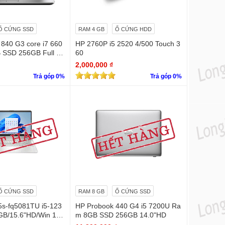
Ổ CỨNG SSD
RAM 4 GB
Ổ CỨNG HDD
 840 G3 core i7 660
HP 2760P i5 2520 4/500 Touch 3
 SSD 256GB Full H
60
en
2,000,000 ₫
Trả góp 0%
Trả góp 0%
Ổ CỨNG SSD
RAM 8 GB
Ổ CỨNG SSD
5s-fq5081TU i5-123
HP Probook 440 G4 i5 7200U Ra
B/15.6"HD/Win 11 l
m 8GB SSD 256GB 14.0"HD