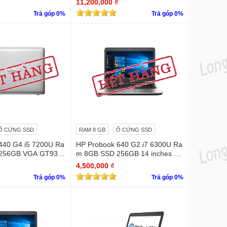
11,200,000 ₫
Trả góp 0%
Trả góp 0%
Ổ CỨNG SSD
RAM 8 GB
Ổ CỨNG SSD
440 G4 i5 7200U Ra
HP Probook 640 G2 i7 6300U Ra
256GB VGA GT930
m 8GB SSD 256GB 14 inches H
"HD
D
4,500,000 ₫
Trả góp 0%
Trả góp 0%