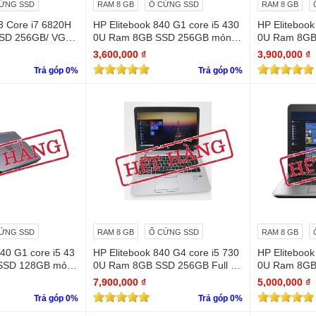
ỨNG SSD
RAM 8 GB
Ổ CỨNG SSD
RAM 8 GB
 Core i7 6820H
HP Elitebook 840 G1 core i5 430
HP Elitebook 850 G2 core i5 53
SSD 256GB/ VGA
0U Ram 8GB SSD 256GB mỏng,
0U Ram 8GB
M/ FHD IPS
đẹp
mỏng - đẹp
3,600,000 ₫
3,900,000 ₫
Trả góp 0%
Trả góp 0%
ỨNG SSD
RAM 8 GB
Ổ CỨNG SSD
RAM 8 GB
40 G1 core i5 43
HP Elitebook 840 G4 core i5 730
HP Elitebook
SSD 128GB mỏn
0U Ram 8GB SSD 256GB Full H
0U Ram 8GB
D (1920 x 1080)
D Touch
7,900,000 ₫
5,000,000 ₫
Trả góp 0%
Trả góp 0%