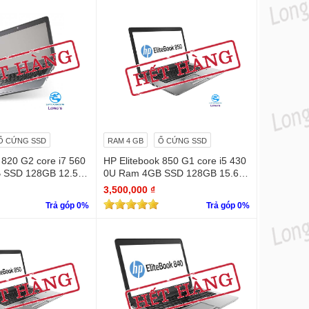
Ổ CỨNG SSD
RAM 4 GB
Ổ CỨNG SSD
 820 G2 core i7 560
HP Elitebook 850 G1 core i5 430
SSD 128GB 12.5 in
0U Ram 4GB SSD 128GB 15.6"
mỏng - đẹp
3,500,000 ₫
Trả góp 0%
Trả góp 0%