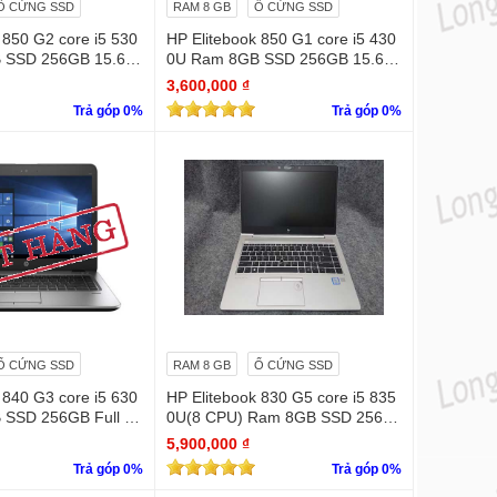
Ổ CỨNG SSD
RAM 8 GB
Ổ CỨNG SSD
0
HP Elitebook 850 G1 core i5 430
 SSD 256GB 15.6"
0U Ram 8GB SSD 256GB 15.6"
mỏng - đẹp
3,600,000 ₫
Trả góp 0%
Trả góp 0%
Ổ CỨNG SSD
RAM 8 GB
Ổ CỨNG SSD
 840 G3 core i5 630
HP Elitebook 830 G5 core i5 835
 SSD 256GB Full H
0U(8 CPU) Ram 8GB SSD 256G
B Full HD (1920 x 1080)
5,900,000 ₫
Trả góp 0%
Trả góp 0%