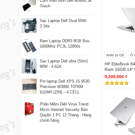
Cụm màn hình Dell M3800 3k
Touch
Sạc Laptop Dell Oval 65W-
3.34a
Ram Laptop DDR3 8GB Bus
1600Mhz PC3L 12800s
RAM 16 GB
Ổ 
Sạc Laptop Dell ultra (Slim)
HP EliteBook 8
90W - 4.62A
Ram 16GB 14″ 
nhôm (98%)
9,200,000 ₫
Pin laptop Dell XPS 15 9530
Precision M3800 T0TRM
611WH (ZIN) – 6 CELL
Phần Mềm Diệt Virus Trend
Micro Internet Security Bản
Quyền 1 PC 12 Tháng - Hàng
chính hãng