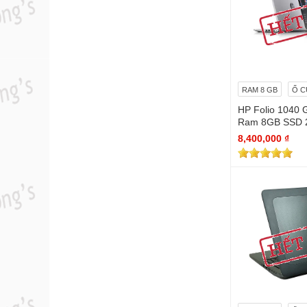
RAM 8 GB
Ổ C
HP Folio 1040 
Ram 8GB SSD
ứng
8,400,000 ₫