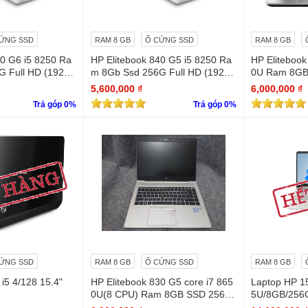
ỨNG SSD
RAM 8 GB
Ổ CỨNG SSD
RAM 8 GB
40 G6 i5 8250 Ra
HP Elitebook 840 G5 i5 8250 Ra
HP Elitebook
1920
m 8Gb Ssd 256G Full HD (1920
0U Ram 8GB
x 1080)
D Touchscre
5,600,000 ₫
6,000,000 ₫
Trả góp 0%
Trả góp 0%
ỨNG SSD
RAM 8 GB
Ổ CỨNG SSD
RAM 8 GB
i5 4/128 15.4"
HP Elitebook 830 G5 core i7 865
Laptop HP 1
0U(8 CPU) Ram 8GB SSD 256G
5U/8GB/256G
B Full HD (1920 x 1080)
ike new