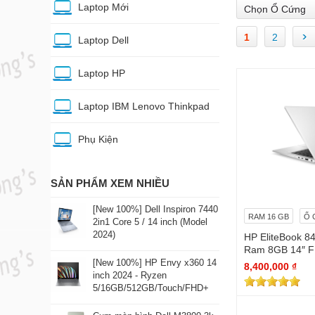
Laptop Mới
Chọn Ổ Cứng
›
1
2
Laptop Dell
Laptop HP
Laptop IBM Lenovo Thinkpad
Phụ Kiện
SẢN PHẨM XEM NHIỀU
[New 100%] Dell Inspiron 7440
RAM 16 GB
Ổ 
2in1 Core 5 / 14 inch (Model
2024)
HP EliteBook 8
Ram 8GB 14″ F
nhôm (98%)
[New 100%] HP Envy x360 14
8,400,000 ₫
inch 2024 - Ryzen
5/16GB/512GB/Touch/FHD+