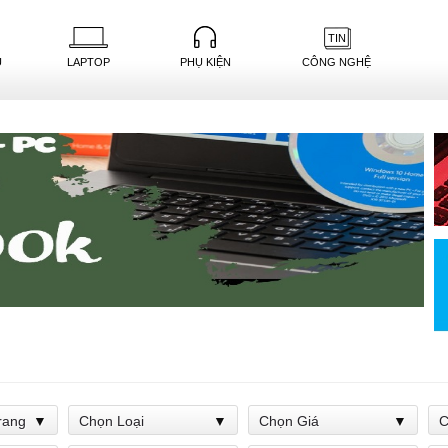
TIN
U
LAPTOP
PHỤ KIỆN
CÔNG NGHỆ
rang
Chọn Loại
Chọn Giá
C