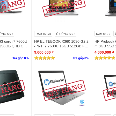
ỨNG SSD
RAM 16 GB
Ổ CỨNG SSD
RAM 8 GB
G3 core i7 7600U
HP ELITEBOOK X360 1030 G2 2
HP Probook 
 256GB QHD Cảm
-IN-1 I7 7600U 16GB 512GB FH
m 8GB SSD 2
D IPS TOUCH 99%
D
9,000,000 ₫
4,000,000 ₫
Trả góp 0%
Trả góp 0%