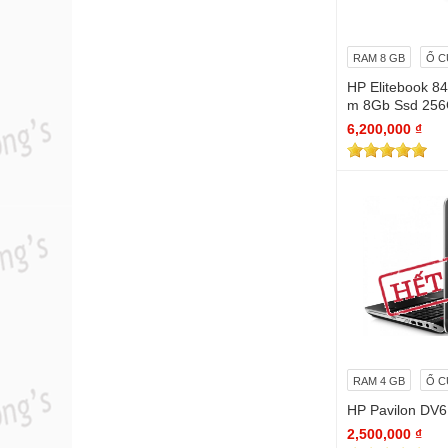
RAM 8 GB
Ổ C
HP Elitebook 8
m 8Gb Ssd 256G Full HD (
x 1080)
6,200,000 ₫
RAM 4 GB
Ổ C
HP Pavilon DV6 
2,500,000 ₫