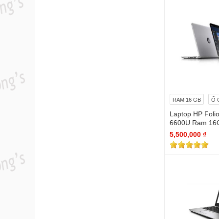
RAM 16 GB
Ổ 
Laptop HP Folio
6600U Ram 16
ull Hd
5,500,000 ₫