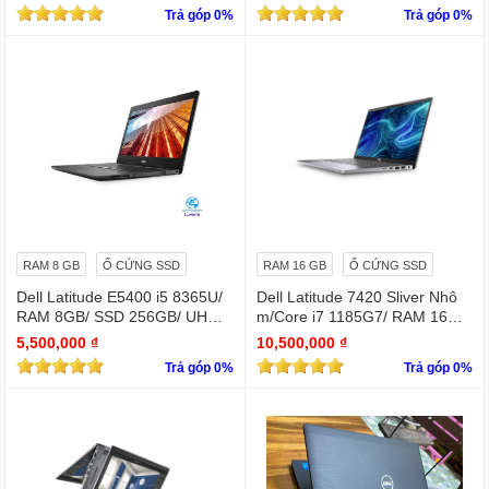
Trả góp 0%
Trả góp 0%
RAM 8 GB
Ổ CỨNG SSD
RAM 16 GB
Ổ CỨNG SSD
Dell Latitude E5400 i5 8365U/
Dell Latitude 7420 Sliver Nhô
RAM 8GB/ SSD 256GB/ UHD
m/Core i7 1185G7/ RAM 16Gb/
Graphics 620/ 14 INCH FHD
SSD Nvme 256Gb/LCD 14' FH
5,500,000 ₫
10,500,000 ₫
D 1920 x 1080/ Like new / WIN
Trả góp 0%
Trả góp 0%
bản quyền