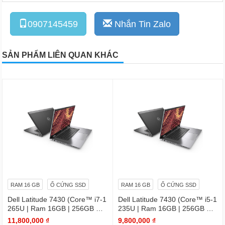
0907145459
Nhắn Tin Zalo
SẢN PHẨM LIÊN QUAN KHÁC
RAM 16 GB
Ổ CỨNG SSD
RAM 16 GB
Ổ CỨNG SSD
Dell Latitude 7430 (Core™ i7-1
Dell Latitude 7430 (Core™ i5-1
265U | Ram 16GB | 256GB SS
235U | Ram 16GB | 256GB SS
D | 14.0inch FHD)
D | 14.0inch FHD)
11,800,000 ₫
9,800,000 ₫