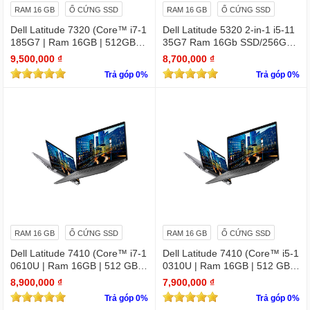
RAM 16 GB
Ổ CỨNG SSD
RAM 16 GB
Ổ CỨNG SSD
Dell Latitude 7320 (Core™ i7-1
Dell Latitude 5320 2-in-1 i5-11
185G7 | Ram 16GB | 512GB S
35G7 Ram 16Gb SSD/256GB
SD | 13.3 inch FHD)
13.3″ FHD X360 Touch
9,500,000 ₫
8,700,000 ₫
Trả góp 0%
Trả góp 0%
RAM 16 GB
Ổ CỨNG SSD
RAM 16 GB
Ổ CỨNG SSD
Dell Latitude 7410 (Core™ i7-1
Dell Latitude 7410 (Core™ i5-1
0610U | Ram 16GB | 512 GB S
0310U | Ram 16GB | 512 GB S
SD | 14.0inch FHD) 2 in 1 cảm
SD | 14.0inch FHD) 2 in 1 cảm
8,900,000 ₫
7,900,000 ₫
ứng
ứng
Trả góp 0%
Trả góp 0%