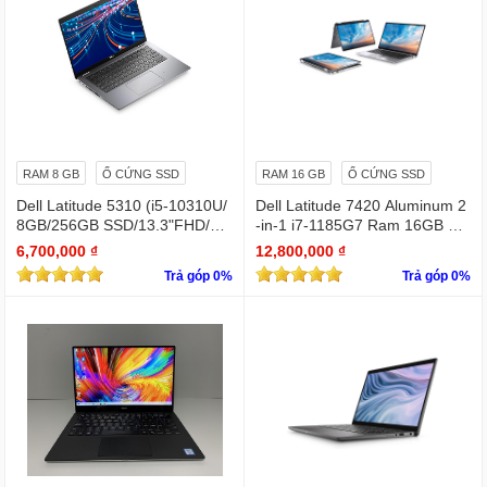
RAM 8 GB
Ổ CỨNG SSD
RAM 16 GB
Ổ CỨNG SSD
Dell Latitude 5310 (i5-10310U/
Dell Latitude 7420 Aluminum 2
8GB/256GB SSD/13.3"FHD/Wi
-in-1 i7-1185G7 Ram 16GB Ful
n11Pro)
l HD TOUCH x360
6,700,000 ₫
12,800,000 ₫
Trả góp 0%
Trả góp 0%