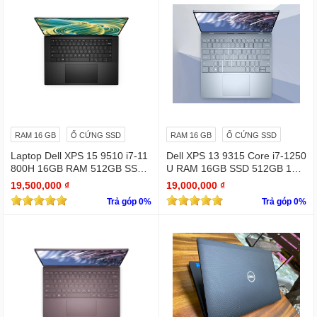
RAM 16 GB
Ổ CỨNG SSD
RAM 16 GB
Ổ CỨNG SSD
Laptop Dell XPS 15 9510 i7-11
Dell XPS 13 9315 Core i7-1250
800H 16GB RAM 512GB SSD
U RAM 16GB SSD 512GB 13.
RTX 3050 15.6 inches 4K Touc
4" 4K Touchscreen
19,500,000 ₫
19,000,000 ₫
hscreen
Trả góp 0%
Trả góp 0%