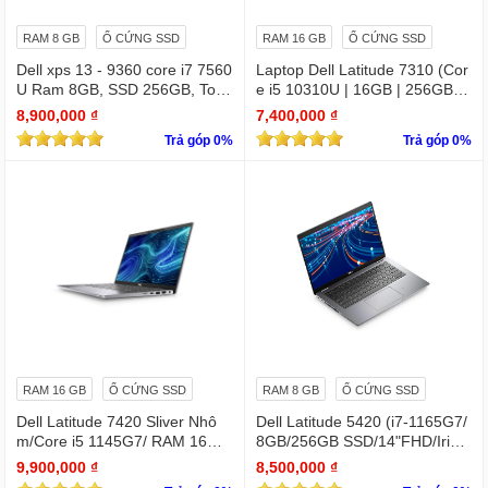
RAM 8 GB
Ổ CỨNG SSD
RAM 16 GB
Ổ CỨNG SSD
Dell xps 13 - 9360 core i7 7560
Laptop Dell Latitude 7310 (Cor
U Ram 8GB, SSD 256GB, Touc
e i5 10310U | 16GB | 256GB | I
hscreen QHD (3200x1800)
ntel UHD | 13.3 FHD
8,900,000 ₫
7,400,000 ₫
Trả góp 0%
Trả góp 0%
RAM 16 GB
Ổ CỨNG SSD
RAM 8 GB
Ổ CỨNG SSD
Dell Latitude 7420 Sliver Nhô
Dell Latitude 5420 (i7-1165G7/
m/Core i5 1145G7/ RAM 16Gb/
8GB/256GB SSD/14"FHD/Iris X
SSD Nvme 512Gb/LCD 14' FH
e Graphics/Win11Pro)
9,900,000 ₫
8,500,000 ₫
D 1920 x 1080/ Like new / WIN