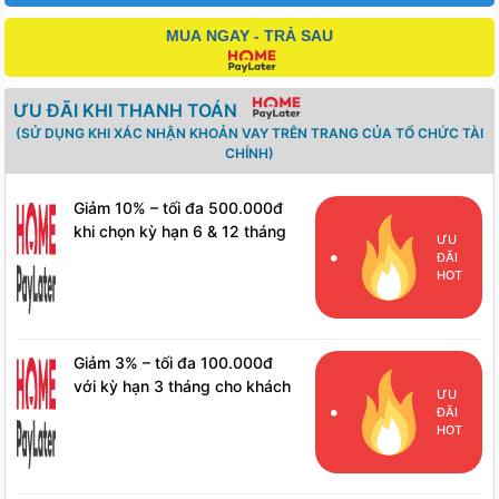
MUA NGAY - TRẢ SAU
ƯU ĐÃI KHI THANH TOÁN
(SỬ DỤNG KHI XÁC NHẬN KHOẢN VAY TRÊN TRANG CỦA TỔ CHỨC TÀI
CHÍNH)
Giảm 10% – tối đa 500.000đ
khi chọn kỳ hạn 6 & 12 tháng
ƯU
cho khách hàng mới
ĐÃI
HOT
Giảm 3% – tối đa 100.000đ
với kỳ hạn 3 tháng cho khách
ƯU
hàng mới
ĐÃI
HOT