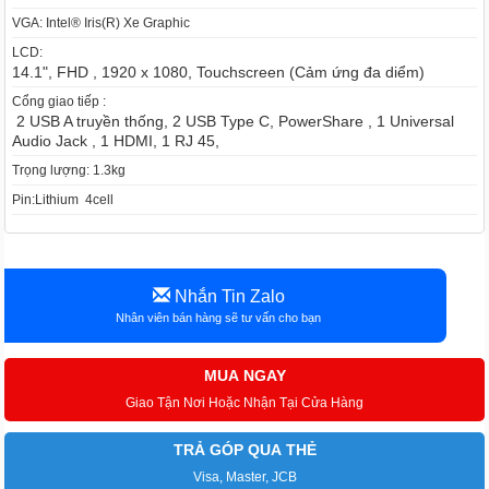
VGA: Intel® Iris(R) Xe Graphic
LCD:
14.1", FHD , 1920 x 1080, Touchscreen (Cảm ứng đa diểm)
Cổng giao tiếp :
2 USB A truyền thống, 2 USB Type C, PowerShare , 1 Universal
Audio Jack , 1 HDMI, 1 RJ 45,
Trọng lượng: 1.3kg
Pin:Lithium 4cell
Nhắn Tin Zalo
Nhân viên bán hàng sẽ tư vấn cho bạn
MUA NGAY
Giao Tận Nơi Hoặc Nhận Tại Cửa Hàng
TRẢ GÓP QUA THẺ
Visa, Master, JCB