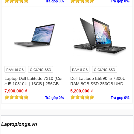
Trả góp 0%
Trả góp 0%
bản quyền
RAM 16 GB
Ổ CỨNG SSD
RAM 8 GB
Ổ CỨNG SSD
Laptop Dell Latitude 7310 (Cor
Dell Latitude E5590 i5 7300U
e i5 10310U | 16GB | 256GB | I
RAM 8GB SSD 256GB UHD Gr
ntel UHD | 13.3 FHD Cảm ứng
aphics 620 15.6 INCH FHD
7,900,000 ₫
5,200,000 ₫
Trả góp 0%
Trả góp 0%
Laptoplongs.vn