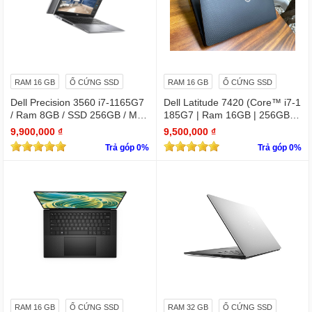
RAM 16 GB
Ổ CỨNG SSD
RAM 16 GB
Ổ CỨNG SSD
Dell Precision 3560 i7-1165G7
Dell Latitude 7420 (Core™ i7-1
/ Ram 8GB / SSD 256GB / Màn
185G7 | Ram 16GB | 256GB S
15.6″ IPS Full HD 1920×1080 I
SD | 14.0inch FHD)
9,900,000 ₫
9,500,000 ₫
PS / VGA NVIDIA Quadro T500
Trả góp 0%
Trả góp 0%
RAM 16 GB
Ổ CỨNG SSD
RAM 32 GB
Ổ CỨNG SSD