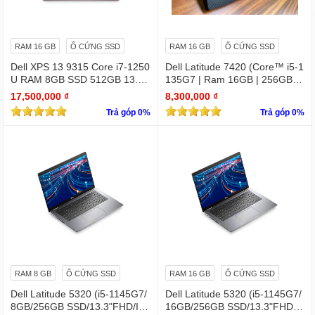
RAM 16 GB
Ổ CỨNG SSD
RAM 16 GB
Ổ CỨNG SSD
Dell XPS 13 9315 Core i7-1250
Dell Latitude 7420 (Core™ i5-1
U RAM 8GB SSD 512GB 13.4"
135G7 | Ram 16GB | 256GB S
4K Touchscreen
SD | 14.0inch FHD)
17,500,000 ₫
8,300,000 ₫
Trả góp 0%
Trả góp 0%
RAM 8 GB
Ổ CỨNG SSD
RAM 16 GB
Ổ CỨNG SSD
Dell Latitude 5320 (i5-1145G7/
Dell Latitude 5320 (i5-1145G7/
8GB/256GB SSD/13.3"FHD/Iris
16GB/256GB SSD/13.3"FHD/Iri