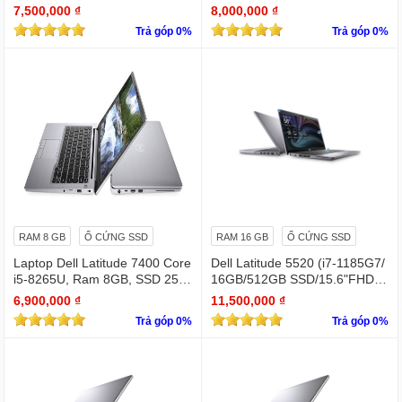
Xe Graphics/Win11Pro)
s Xe Graphics/Win11Pro)
7,500,000 ₫
8,000,000 ₫
Trả góp 0%
Trả góp 0%
RAM 8 GB
Ổ CỨNG SSD
RAM 16 GB
Ổ CỨNG SSD
Laptop Dell Latitude 7400 Core
Dell Latitude 5520 (i7-1185G7/
i5-8265U, Ram 8GB, SSD 256
16GB/512GB SSD/15.6"FHD/Iri
GB, 14 Inch FHD silver
s Xe Graphics/Win11Pro)
6,900,000 ₫
11,500,000 ₫
Trả góp 0%
Trả góp 0%