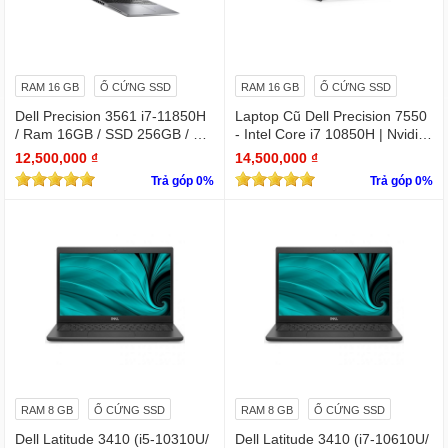
RAM 16 GB
Ổ CỨNG SSD
RAM 16 GB
Ổ CỨNG SSD
Dell Precision 3561 i7-11850H
Laptop Cũ Dell Precision 7550
/ Ram 16GB / SSD 256GB / Mà
- Intel Core i7 10850H | Nvidia
n 15.6″ IPS Full HD 1920×1080
Quadro T1000
12,500,000 ₫
14,500,000 ₫
IPS / VGA NVIDIA Quadro T60
Trả góp 0%
Trả góp 0%
0
RAM 8 GB
Ổ CỨNG SSD
RAM 8 GB
Ổ CỨNG SSD
Dell Latitude 3410 (i5-10310U/
Dell Latitude 3410 (i7-10610U/