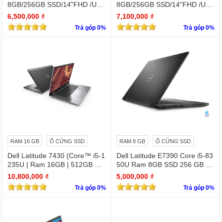
8GB/256GB SSD/14"FHD /UH
8GB/256GB SSD/14"FHD /UH
D Graphics/Win11Pro)
D Graphics/Win11Pro)
6,500,000 ₫
7,100,000 ₫
Trả góp 0%
Trả góp 0%
RAM 16 GB
Ổ CỨNG SSD
RAM 8 GB
Ổ CỨNG SSD
Dell Latitude 7430 (Core™ i5-1
Dell Latitude E7390 Core i5-83
235U | Ram 16GB | 512GB SS
50U Ram 8GB SSD 256 GB 1
D | 14.0inch FHD)
3.3 " Full HD (1920 x 1080)
10,800,000 ₫
5,000,000 ₫
Trả góp 0%
Trả góp 0%