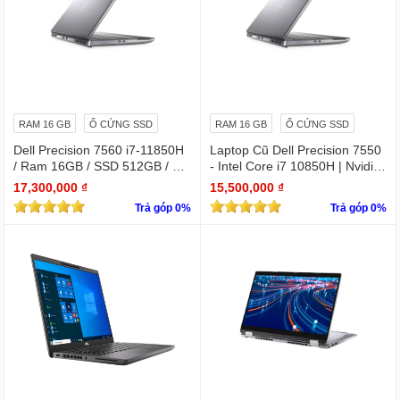
RAM 16 GB
Ổ CỨNG SSD
RAM 16 GB
Ổ CỨNG SSD
Dell Precision 7560 i7-11850H
Laptop Cũ Dell Precision 7550
/ Ram 16GB / SSD 512GB / Mà
- Intel Core i7 10850H | Nvidia
n 15.6″ IPS FullHD 1920×1080
Quadro T2000
17,300,000 ₫
15,500,000 ₫
/ VGA Quadro T1200 4GB GD
Trả góp 0%
Trả góp 0%
DR6