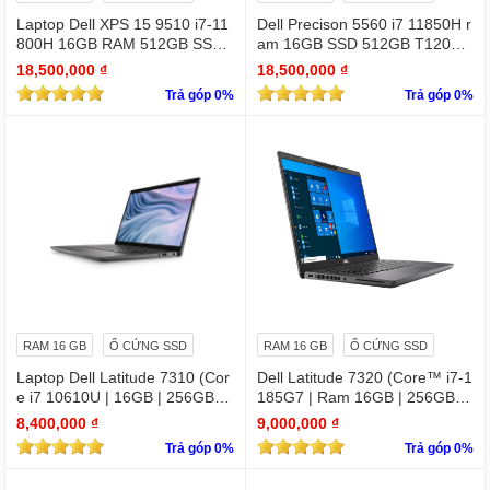
Laptop Dell XPS 15 9510 i7-11
Dell Precison 5560 i7 11850H r
800H 16GB RAM 512GB SSD
am 16GB SSD 512GB T1200 4
RTX 3050 15.6 inches FHD 19
GB FHD +
18,500,000 ₫
18,500,000 ₫
20 X 1080
Trả góp 0%
Trả góp 0%
RAM 16 GB
Ổ CỨNG SSD
RAM 16 GB
Ổ CỨNG SSD
Laptop Dell Latitude 7310 (Cor
Dell Latitude 7320 (Core™ i7-1
e i7 10610U | 16GB | 256GB | I
185G7 | Ram 16GB | 256GB S
ntel UHD | 13.3 FHD
SD | 13.3 inch FHD)
8,400,000 ₫
9,000,000 ₫
Trả góp 0%
Trả góp 0%