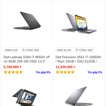
RAM 8 GB
Ổ CỨNG SSD
RAM 16 GB
Ổ CỨNG SSD
Dell Latitude 5300 i7 8650U vP
Dell Precision 3551 i7-10850H
ro/ 8GB/ 256 GB SSD/ 13.3" /
/ Ram 16GB / SSD 512GB / Mà
Win 10 Pro
n 15.6″ IPS Full HD 1920×1080
5,700,000 ₫
11,200,000 ₫
IPS / VGA NVIDIA Quadro P62
Trả góp 0%
Trả góp 0%
0