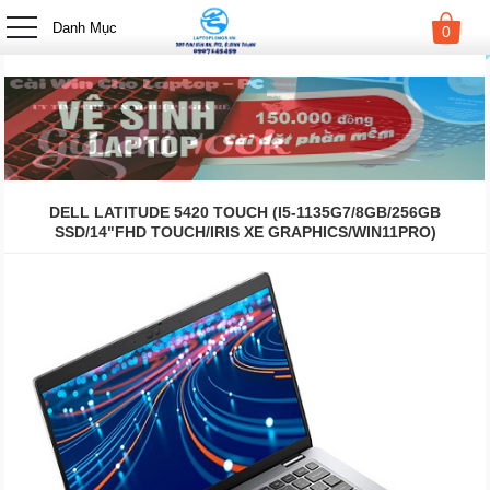
-->
Danh Mục
0
DELL LATITUDE 5420 TOUCH (I5-1135G7/8GB/256GB
SSD/14"FHD TOUCH/IRIS XE GRAPHICS/WIN11PRO)