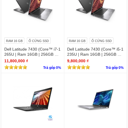
RAM 16 GB
Ổ CỨNG SSD
RAM 16 GB
Ổ CỨNG SSD
Dell Latitude 7430 (Core™ i7-1
Dell Latitude 7430 (Core™ i5-1
265U | Ram 16GB | 256GB SS
235U | Ram 16GB | 256GB SS
D | 14.0inch FHD)
D | 14.0inch FHD)
11,800,000 ₫
9,800,000 ₫
Trả góp 0%
Trả góp 0%