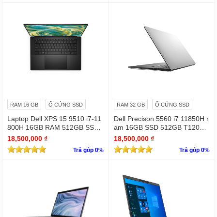
RAM 16 GB
Ổ CỨNG SSD
RAM 32 GB
Ổ CỨNG SSD
Laptop Dell XPS 15 9510 i7-11
Dell Precison 5560 i7 11850H r
800H 16GB RAM 512GB SSD
am 16GB SSD 512GB T1200 4
RTX 3050 15.6 inches FHD 19
GB FHD +
18,500,000 ₫
18,500,000 ₫
20 X 1080
Trả góp 0%
Trả góp 0%