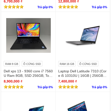
6,700,000 ₫
12,800,000 ₫
Trả góp 0%
Trả góp 0%
RAM 8 GB
Ổ CỨNG SSD
RAM 16 GB
Ổ CỨNG SSD
Dell xps 13 - 9360 core i7 7560
Laptop Dell Latitude 7310 (Cor
U Ram 8GB, SSD 256GB, Touc
e i5 10310U | 16GB | 256GB | I
hscreen QHD (3200x1800)
ntel UHD | 13.3 FHD
8,900,000 ₫
7,400,000 ₫
Trả góp 0%
Trả góp 0%