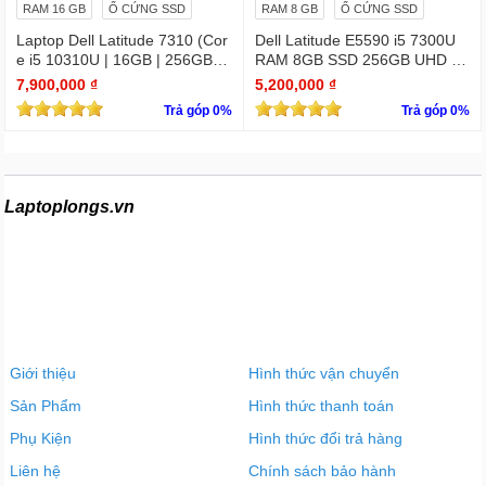
RAM 16 GB
Ổ CỨNG SSD
RAM 8 GB
Ổ CỨNG SSD
Laptop Dell Latitude 7310 (Cor
Dell Latitude E5590 i5 7300U
e i5 10310U | 16GB | 256GB | I
RAM 8GB SSD 256GB UHD Gr
ntel UHD | 13.3 FHD Cảm ứng
aphics 620 15.6 INCH FHD
7,900,000 ₫
5,200,000 ₫
Trả góp 0%
Trả góp 0%
Laptoplongs.vn
Giới thiệu
Hình thức vận chuyển
Sản Phẩm
Hình thức thanh toán
Phụ Kiện
Hình thức đổi trả hàng
Liên hệ
Chính sách bảo hành