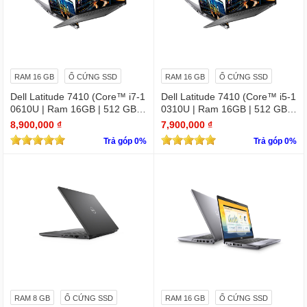
RAM 16 GB
Ổ CỨNG SSD
RAM 16 GB
Ổ CỨNG SSD
Dell Latitude 7410 (Core™ i7-1
Dell Latitude 7410 (Core™ i5-1
0610U | Ram 16GB | 512 GB S
0310U | Ram 16GB | 512 GB S
SD | 14.0inch FHD) 2 in 1 cảm
SD | 14.0inch FHD) 2 in 1 cảm
8,900,000 ₫
7,900,000 ₫
ứng
ứng
Trả góp 0%
Trả góp 0%
RAM 8 GB
Ổ CỨNG SSD
RAM 16 GB
Ổ CỨNG SSD