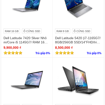
RAM 16 GB
Ổ CỨNG SSD
RAM 8 GB
Ổ CỨNG SSD
Dell Latitude 7420 Sliver Nhô
Dell Latitude 5420 (i7-1165G7/
m/Core i5 1145G7/ RAM 16Gb/
8GB/256GB SSD/14"FHD/Iris X
SSD Nvme 512Gb/LCD 14' FH
e Graphics/Win11Pro)
9,900,000 ₫
8,500,000 ₫
D 1920 x 1080/ Like new / WIN
Trả góp 0%
Trả góp 0%
bản quyền