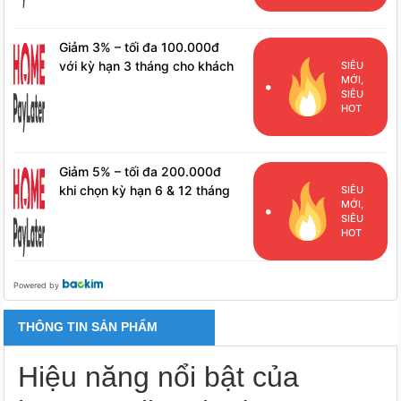
Giảm 3% – tối đa 100.000đ
với kỳ hạn 3 tháng cho khách
SIÊU
MỚI,
hàng đã phát sinh đơn hàng
SIÊU
HPL
HOT
Giảm 5% – tối đa 200.000đ
khi chọn kỳ hạn 6 & 12 tháng
SIÊU
MỚI,
cho khách hàng đã phát sinh
SIÊU
đơn hàng HPL
HOT
Powered by
THÔNG TIN SẢN PHẨM
Hiệu năng nổi bật của