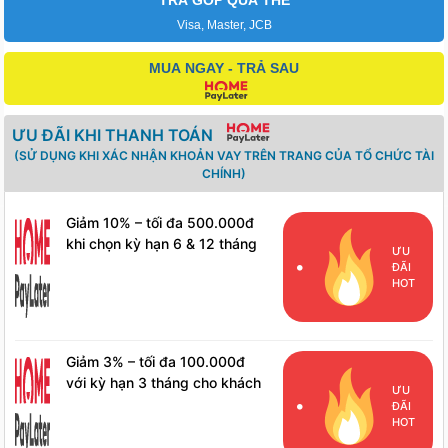
Visa, Master, JCB
MUA NGAY - TRẢ SAU
ƯU ĐÃI KHI THANH TOÁN
(SỬ DỤNG KHI XÁC NHẬN KHOẢN VAY TRÊN TRANG CỦA TỔ CHỨC TÀI
CHÍNH)
Giảm 10% – tối đa 500.000đ
khi chọn kỳ hạn 6 & 12 tháng
ƯU
cho khách hàng mới
ĐÃI
HOT
Giảm 3% – tối đa 100.000đ
với kỳ hạn 3 tháng cho khách
ƯU
hàng mới
ĐÃI
HOT