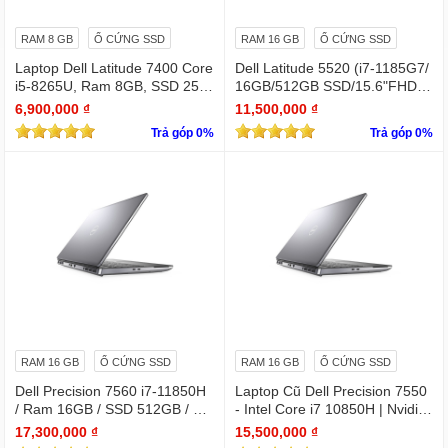
RAM 8 GB
Ổ CỨNG SSD
RAM 16 GB
Ổ CỨNG SSD
Laptop Dell Latitude 7400 Core
Dell Latitude 5520 (i7-1185G7/
i5-8265U, Ram 8GB, SSD 256
16GB/512GB SSD/15.6"FHD/Iri
GB, 14 Inch FHD silver
s Xe Graphics/Win11Pro)
6,900,000 ₫
11,500,000 ₫
Trả góp 0%
Trả góp 0%
RAM 16 GB
Ổ CỨNG SSD
RAM 16 GB
Ổ CỨNG SSD
Dell Precision 7560 i7-11850H
Laptop Cũ Dell Precision 7550
/ Ram 16GB / SSD 512GB / Mà
- Intel Core i7 10850H | Nvidia
n 15.6″ IPS FullHD 1920×1080
Quadro T2000
17,300,000 ₫
15,500,000 ₫
/ VGA Quadro T1200 4GB GD