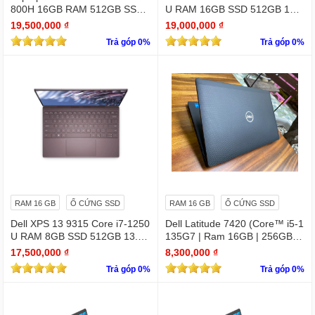
800H 16GB RAM 512GB SSD
U RAM 16GB SSD 512GB 13.
RTX 3050 15.6 inches 4K Touc
4" 4K Touchscreen
19,500,000 ₫
19,000,000 ₫
hscreen
Trả góp 0%
Trả góp 0%
RAM 16 GB
Ổ CỨNG SSD
RAM 16 GB
Ổ CỨNG SSD
Dell XPS 13 9315 Core i7-1250
Dell Latitude 7420 (Core™ i5-1
U RAM 8GB SSD 512GB 13.4"
135G7 | Ram 16GB | 256GB S
4K Touchscreen
SD | 14.0inch FHD)
17,500,000 ₫
8,300,000 ₫
Trả góp 0%
Trả góp 0%