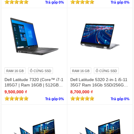
Trả góp 0%
Trả góp 0%
DR6
RAM 16 GB
Ổ CỨNG SSD
RAM 16 GB
Ổ CỨNG SSD
Dell Latitude 7320 (Core™ i7-1
Dell Latitude 5320 2-in-1 i5-11
185G7 | Ram 16GB | 512GB S
35G7 Ram 16Gb SSD/256GB
SD | 13.3 inch FHD)
13.3″ FHD X360 Touch
9,500,000 ₫
8,700,000 ₫
Trả góp 0%
Trả góp 0%