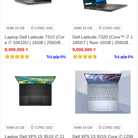
RAM 16 GB
Ổ CỨNG SSD
RAM 16 GB
Ổ CỨNG SSD
Laptop Dell Latitude 7310 (Cor
Dell Latitude 7320 (Core™ i7-1
e i7 10610U | 16GB | 256GB | I
185G7 | Ram 16GB | 256GB S
ntel UHD | 13.3 FHD
SD | 13.3 inch FHD)
8,400,000 ₫
9,000,000 ₫
Trả góp 0%
Trả góp 0%
RAM 16 GB
Ổ CỨNG SSD
RAM 16 GB
Ổ CỨNG SSD
Laptop Dell XPS 15 9510 i7-11
Dell XPS 13 9315 Core i7-1250