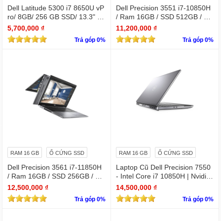
Dell Latitude 5300 i7 8650U vP
Dell Precision 3551 i7-10850H
ro/ 8GB/ 256 GB SSD/ 13.3" /
/ Ram 16GB / SSD 512GB / Mà
Win 10 Pro
n 15.6″ IPS Full HD 1920×1080
5,700,000 ₫
11,200,000 ₫
IPS / VGA NVIDIA Quadro P62
Trả góp 0%
Trả góp 0%
0
RAM 16 GB
Ổ CỨNG SSD
RAM 16 GB
Ổ CỨNG SSD
Dell Precision 3561 i7-11850H
Laptop Cũ Dell Precision 7550
/ Ram 16GB / SSD 256GB / Mà
- Intel Core i7 10850H | Nvidia
n 15.6″ IPS Full HD 1920×1080
Quadro T1000
12,500,000 ₫
14,500,000 ₫
IPS / VGA NVIDIA Quadro T60
Trả góp 0%
Trả góp 0%
0