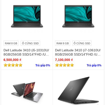
RAM 8 GB
Ổ CỨNG SSD
RAM 8 GB
Ổ CỨNG SSD
Dell Latitude 3410 (i5-10310U/
Dell Latitude 3410 (i7-10610U/
8GB/256GB SSD/14"FHD /UH
8GB/256GB SSD/14"FHD /UH
D Graphics/Win11Pro)
D Graphics/Win11Pro)
6,500,000 ₫
7,100,000 ₫
Trả góp 0%
Trả góp 0%