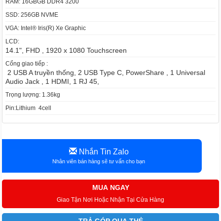
RAM: 16GBGB DDR4 3200
SSD: 256GB NVME
VGA: Intel® Iris(R) Xe Graphic
LCD:
14.1", FHD , 1920 x 1080 Touchscreen
Cổng giao tiếp :
2 USB A truyền thống, 2 USB Type C, PowerShare , 1 Universal
Audio Jack , 1 HDMI, 1 RJ 45,
Trọng lượng: 1.36kg
Pin:Lithium 4cell
Nhắn Tin Zalo
Nhân viên bán hàng sẽ tư vấn cho bạn
MUA NGAY
Giao Tận Nơi Hoặc Nhận Tại Cửa Hàng
TRẢ GÓP QUA THẺ