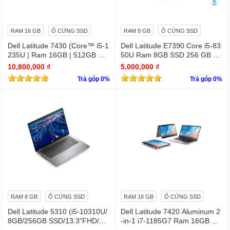
RAM 16 GB
Ổ CỨNG SSD
RAM 8 GB
Ổ CỨNG SSD
Dell Latitude 7430 (Core™ i5-1
Dell Latitude E7390 Core i5-83
235U | Ram 16GB | 512GB SS
50U Ram 8GB SSD 256 GB 1
D | 14.0inch FHD)
3.3 " Full HD (1920 x 1080)
10,800,000 ₫
5,000,000 ₫
Trả góp 0%
Trả góp 0%
RAM 8 GB
Ổ CỨNG SSD
RAM 16 GB
Ổ CỨNG SSD
Dell Latitude 5310 (i5-10310U/
Dell Latitude 7420 Aluminum 2
8GB/256GB SSD/13.3"FHD/Wi
-in-1 i7-1185G7 Ram 16GB Ful
n11Pro)
l HD TOUCH x360