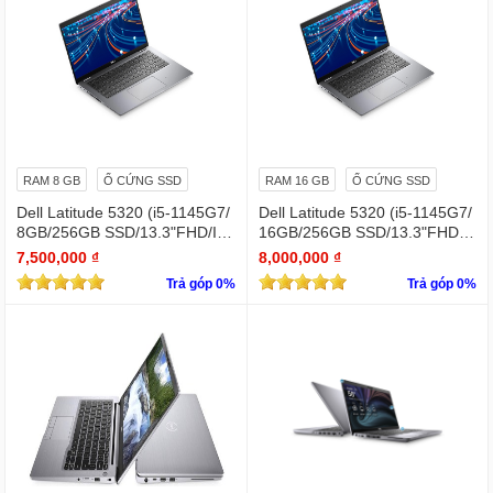
RAM 8 GB
Ổ CỨNG SSD
RAM 16 GB
Ổ CỨNG SSD
Dell Latitude 5320 (i5-1145G7/
Dell Latitude 5320 (i5-1145G7/
8GB/256GB SSD/13.3"FHD/Iris
16GB/256GB SSD/13.3"FHD/Iri
Xe Graphics/Win11Pro)
s Xe Graphics/Win11Pro)
7,500,000 ₫
8,000,000 ₫
Trả góp 0%
Trả góp 0%