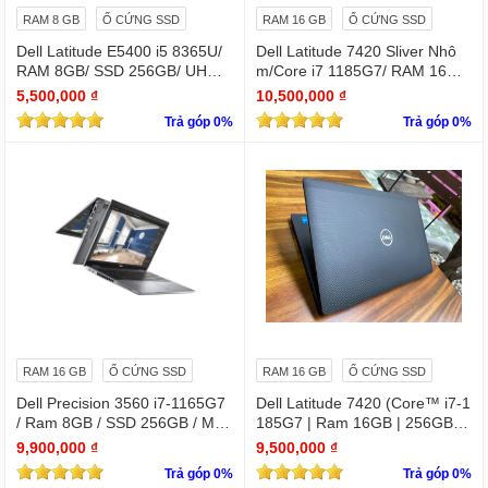
RAM 8 GB
Ổ CỨNG SSD
RAM 16 GB
Ổ CỨNG SSD
Dell Latitude E5400 i5 8365U/
Dell Latitude 7420 Sliver Nhô
RAM 8GB/ SSD 256GB/ UHD
m/Core i7 1185G7/ RAM 16Gb/
Graphics 620/ 14 INCH FHD
SSD Nvme 256Gb/LCD 14' FH
5,500,000 ₫
10,500,000 ₫
D 1920 x 1080/ Like new / WIN
Trả góp 0%
Trả góp 0%
bản quyền
RAM 16 GB
Ổ CỨNG SSD
RAM 16 GB
Ổ CỨNG SSD
Dell Precision 3560 i7-1165G7
Dell Latitude 7420 (Core™ i7-1
/ Ram 8GB / SSD 256GB / Màn
185G7 | Ram 16GB | 256GB S
15.6″ IPS Full HD 1920×1080 I
SD | 14.0inch FHD)
9,900,000 ₫
9,500,000 ₫
PS / VGA NVIDIA Quadro T500
Trả góp 0%
Trả góp 0%